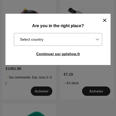
Are you in the right place?
Select country
Continuer sur gplshop.fr
Moteur Briggs & Stratton
Bougie d'allumage
15,5 CV Intek I/C
€1451.90
€7.15
Sur commande. Exp. sous 2–5
En stock
j
Acheter
Acheter