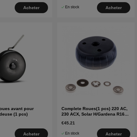
En stock
Acheter
Acheter
oues avant pour
Complete Roues(1 pcs) 220 AC,
ndeuse (1 pcs)
230 ACX, Solar H/Gardena R160.
2009 -
€45.21
En stock
Acheter
Acheter