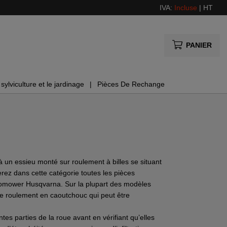
IVA:
Incluse
|
HT
PANIER
sylviculture et le jardinage
Pièces De Rechange
un essieu monté sur roulement à billes se situant
verez dans cette catégorie toutes les pièces
utomower Husqvarna. Sur la plupart des modèles
e roulement en caoutchouc qui peut être
tes parties de la roue avant en vérifiant qu’elles