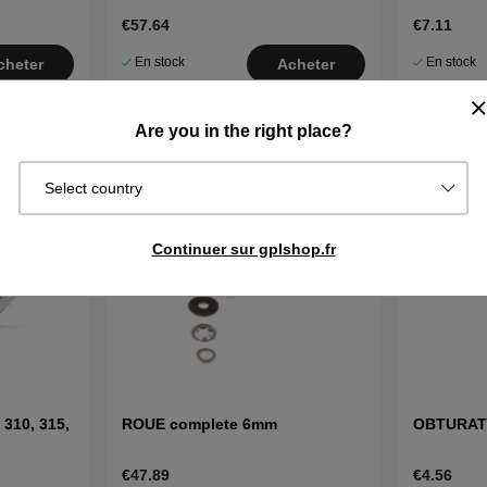
320,330x,420,430x,440,450x
€57.64
€7.11
En stock
En stock
cheter
Acheter
Are you in the right place?
Select country
Continuer sur gplshop.fr
310, 315,
ROUE complete 6mm
OBTURA
€47.89
€4.56