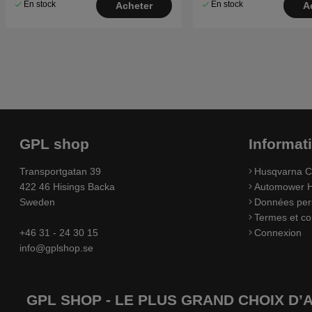
En stock
En stock
Acheter
A
GPL shop
Informat
Transportgatan 39
Husqvarna C
422 46 Hisings Backa
Automower H
Sweden
Données per
Termes et co
+46 31 - 24 30 15
Connexion
info@gplshop.se
GPL SHOP - LE PLUS GRAND CHOIX D