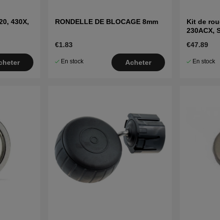
0, 430X,
RONDELLE DE BLOCAGE 8mm
Kit de ro
230ACX, S
2010)
€1.83
€47.89
En stock
En stock
cheter
Acheter