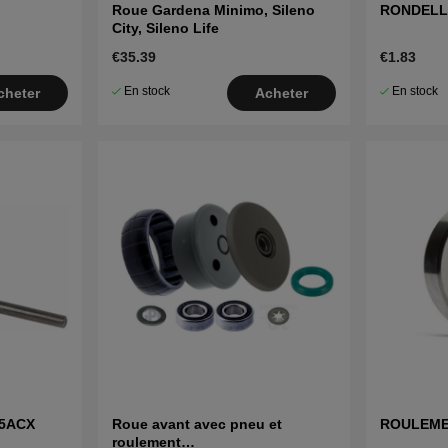
Roue Gardena Minimo, Sileno
RONDELL
City, Sileno Life
€35.39
€1.83
En stock
En stock
cheter
Acheter
65ACX
Roue avant avec pneu et
ROULEME
roulement