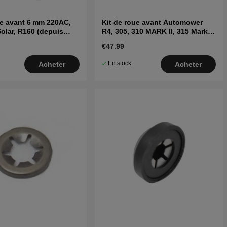
ue avant 6 mm 220AC,
Kit de roue avant Automower
olar, R160 (depuis
R4, 305, 310 MARK II, 315 Mark
II, 405X, 415X
€47.99
En stock
Acheter
Acheter