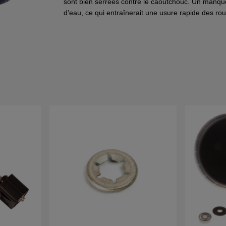
sont bien serrées contre le caoutchouc. Un manque 
d’eau, ce qui entraînerait une usure rapide des rou