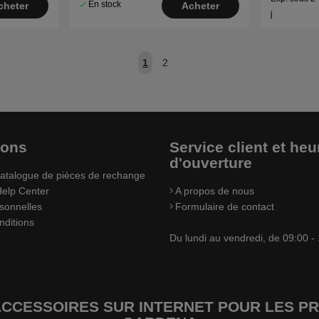
En stock
cheter
Acheter
j
1
2
ions
Service client et heu
d'ouverture
atalogue de pièces de rechange
elp Center
A propos de nous
sonnelles
Formulaire de contact
nditions
Du lundi au vendredi, de 09:00 -
’ACCESSOIRES SUR INTERNET POUR LES