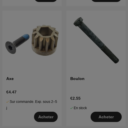
pour Jonsered LT 2320 CMA2 2013-06 (96051011200)
Cliquez ici pour la vue éclatée et la liste des pièces
pour Jonsered LT2320 CMA2 2014-04 (96051008401)
Cliquez ici pour la vue éclatée et la liste des pièces
pour Jonsered LT2320 CMA2 2015-12 (96051008402)
Cliquez ici pour la vue éclatée et la liste des pièces
pour Jonsered LT2320 CMA2 2018-08 (96051008404)
Axe
Boulon
€4.47
€2.55
Sur commande. Exp. sous 2–5
En stock
j
Acheter
Acheter