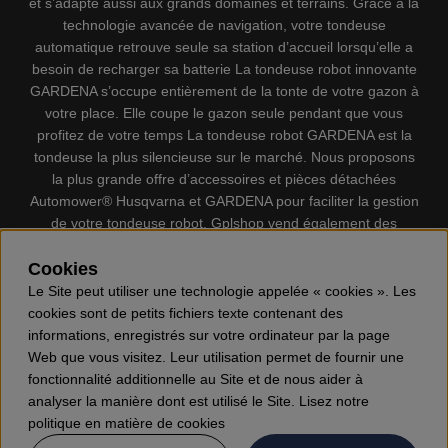
et s’adapte aussi aux grands domaines et terrains. Grâce à la
technologie avancée de navigation, votre tondeuse
automatique retrouve seule sa station d’accueil lorsqu’elle a
besoin de recharger sa batterie La tondeuse robot innovante
GARDENA s’occupe entièrement de la tonte de votre gazon à
votre place. Elle coupe le gazon seule pendant que vous
profitez de votre temps La tondeuse robot GARDENA est la
tondeuse la plus silencieuse sur le marché. Nous proposons
la plus grande offre d’accessoires et pièces détachées
Automower® Husqvarna et GARDENA pour faciliter la gestion
de votre tondeuse robot. Gplshop vend également des
Husqvarna Tronçonneuses, Équipement de protection
individuel, Coupe-bordures, Débroussailleuses, Taille haies,
Cookies
Motoculteurs, Souffleur, Souffleuses à neige, Nettoyeurs
Le Site peut utiliser une technologie appelée « cookies ». Les
haute pression, Aspirateur, Découpeuses, Haches, Outils
cookies sont de petits fichiers texte contenant des
forestiers, Lubrifiants, Carburants, Jouets ETC.
informations, enregistrés sur votre ordinateur par la page
Web que vous visitez. Leur utilisation permet de fournir une
fonctionnalité additionnelle au Site et de nous aider à
analyser la manière dont est utilisé le Site. Lisez notre
politique en matière de cookies