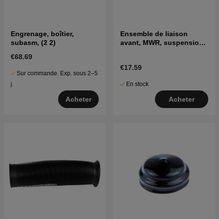
Engrenage, boîtier,
Ensemble de liaison
subasm, (2 2)
avant, MWR, suspension
10.63
€68.69
€17.59
Sur commande. Exp. sous 2–5
En stock
j
Acheter
Acheter