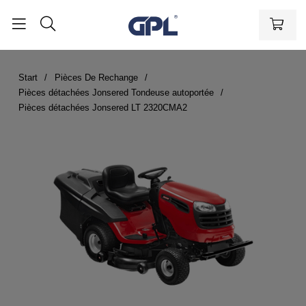
Start
Pièces De Rechange
Pièces détachées Jonsered Tondeuse autoportée
Pièces détachées Jonsered LT 2320CMA2