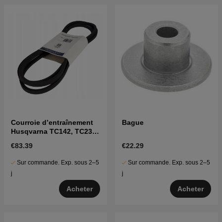
Courroie d’entraînement
Bague
Husqvarna TC142, TC238,
TC239T, TC242, TC338,
€83.39
€22.29
etc
Sur commande. Exp. sous 2–5
Sur commande. Exp. sous 2–5
j
j
Acheter
Acheter