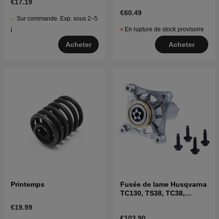
€17.19
€60.49
Sur commande. Exp. sous 2–5
En rupture de stock provisoire
j
Acheter
Acheter
Printemps
Fusée de lame Husqvarna
TC130, TS38, TC38,
LTH126, LTH151 et autres
€19.99
€103.90