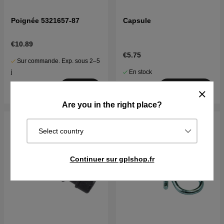
Poignée 5321657-87
Capsule
€10.89
€5.75
Sur commande. Exp. sous 2–5
En stock
j
Acheter
Acheter
Are you in the right place?
Select country
Continuer sur gplshop.fr