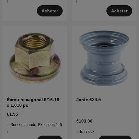
j
j
Acheter
Acheter
Écrou hexagonal 9/16-18
Jante 6X4.5
x 1,010 po
€1.55
€103.90
Sur commande. Exp. sous 2–5
En stock
j