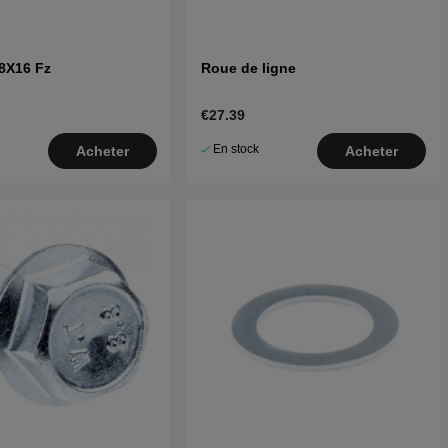
8X16 Fz
Roue de ligne
€27.39
En stock
Acheter
Acheter