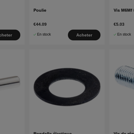
Poulie
Vis M6Mf 
€44.09
€5.03
En stock
En stock
cheter
Acheter
Rondelle élastique
Vis de ré