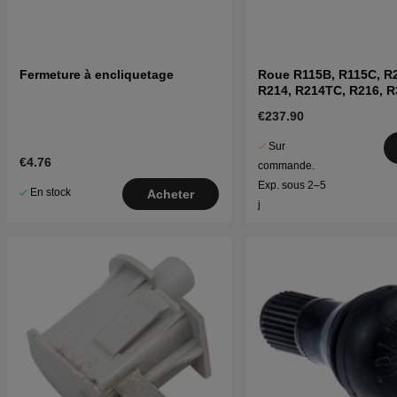
Fermeture à encliquetage
Roue R115B, R115C, R
R214, R214TC, R216, R
€237.90
Sur
€4.76
commande.
Exp. sous 2–5
En stock
Acheter
j