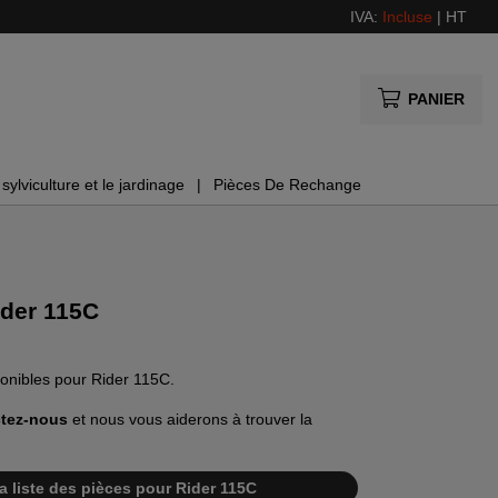
IVA:
Incluse
|
HT
PANIER
sylviculture et le jardinage
Pièces De Rechange
ider 115C
ponibles pour Rider 115C.
tez-nous
et nous vous aiderons à trouver la
la liste des pièces pour Rider 115C