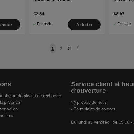
€2.84
€8.97
En stock
En stock
cheter
Acheter
1
2
3
4
ions
Service client et heu
d'ouverture
atalogue de pièces de rechange
elp Center
A propos de nous
sonnelles
Formulaire de contact
nditions
Du lundi au vendredi, de 09:00 -