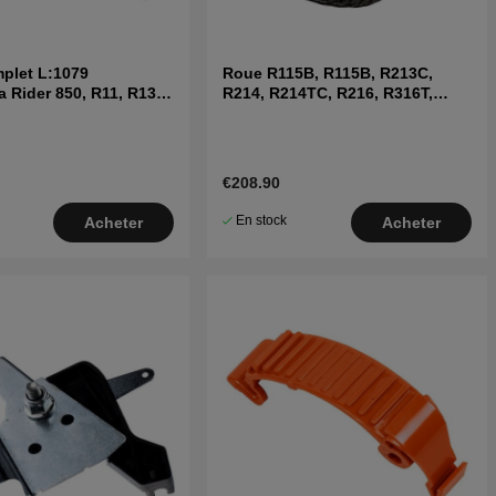
plet L:1079
Roue R115B, R115B, R213C,
 Rider 850, R11, R13
R214, R214TC, R216, R316T,
R11C, R13
€208.90
En stock
Acheter
Acheter