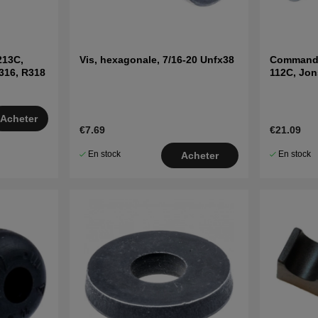
213C,
Vis, hexagonale, 7/16-20 Unfx38
Commande
316, R318
112C, Jo
Acheter
€7.69
€21.09
En stock
En stock
Acheter