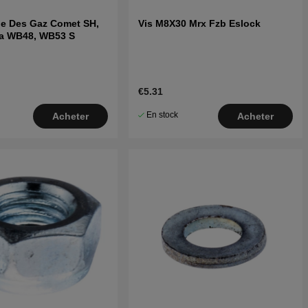
 Des Gaz Comet SH,
Vis M8X30 Mrx Fzb Eslock
a WB48, WB53 S
€5.31
En stock
Acheter
Acheter