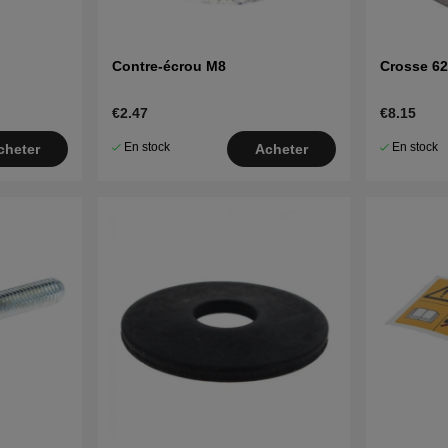
Contre-écrou M8
Crosse 6
€2.47
€8.15
En stock
En stock
cheter
Acheter