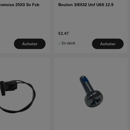
retoise 25X3 Sv Fzb
Boulon 3/8X32 Unf U6S 12.9
€2.47
En stock
Acheter
Acheter