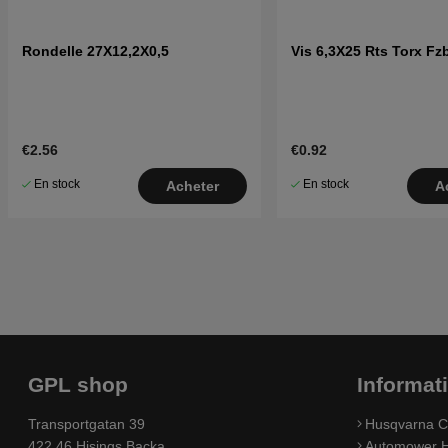
Rondelle 27X12,2X0,5
Vis 6,3X25 Rts Torx Fz
€2.56
€0.92
En stock
En stock
Acheter
A
GPL shop
Informat
Transportgatan 39
Husqvarna C
422 46 Hisings Backa
Automower H