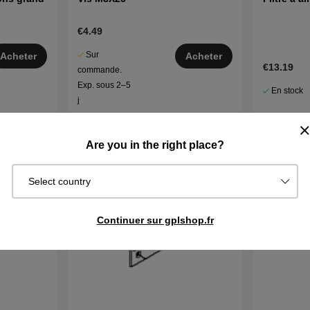
€4.49
Sur
Acheter
Acheter
€13.19
commande.
Exp. sous 2–5
En stock
j
Are you in the right place?
Select country
Continuer sur gplshop.fr