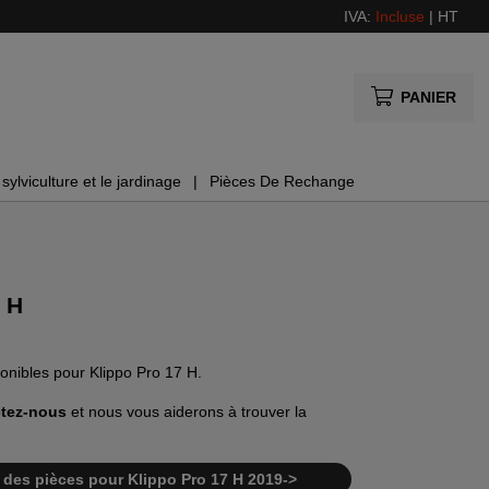
IVA:
Incluse
|
HT
PANIER
sylviculture et le jardinage
Pièces De Rechange
 H
ponibles pour Klippo Pro 17 H.
tez-nous
et nous vous aiderons à trouver la
te des pièces pour Klippo Pro 17 H 2019->