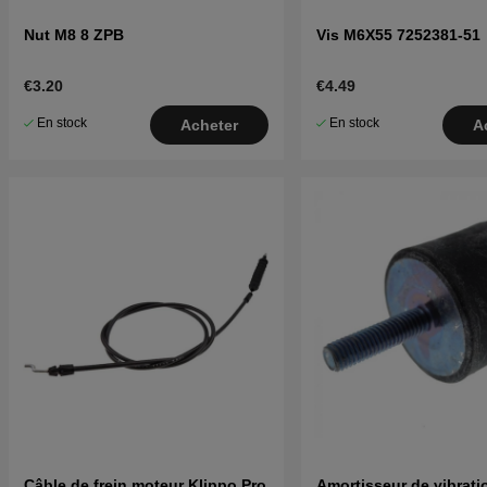
Nut M8 8 ZPB
Vis M6X55 7252381-51
€3.20
€4.49
En stock
En stock
Acheter
A
Câble de frein moteur Klippo Pro
Amortisseur de vibrati