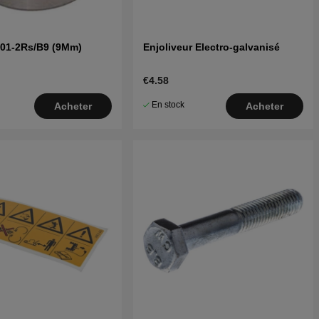
201-2Rs/B9 (9Mm)
Enjoliveur Electro-galvanisé
€4.58
En stock
Acheter
Acheter