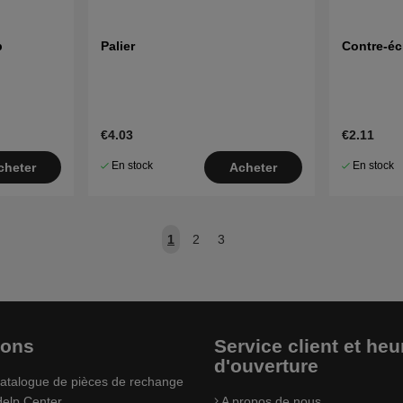
b
Palier
Contre-é
€4.03
€2.11
En stock
En stock
cheter
Acheter
1
2
3
ions
Service client et heu
d'ouverture
atalogue de pièces de rechange
elp Center
A propos de nous