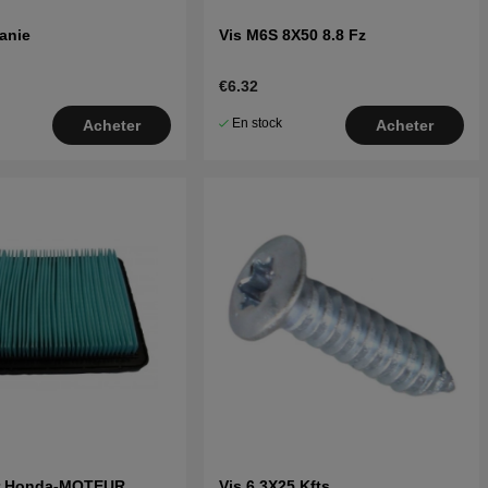
anie
Vis M6S 8X50 8.8 Fz
€6.32
En stock
Acheter
Acheter
air Honda-MOTEUR
Vis 6,3X25 Kfts