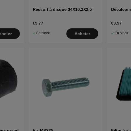
Ressort à disque 34X10,2X2,5
Décalcom
€5.77
€3.57
En stock
En stock
cheter
Acheter
ons grand
Vis M8X25
Filtre à 