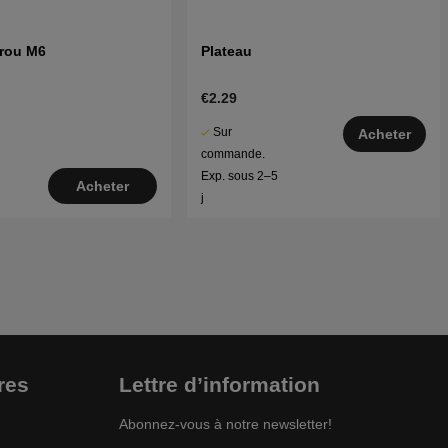
crou M6
Plateau
€2.29
Sur
Acheter
commande.
Exp. sous 2–5
Acheter
j
res
Lettre d’information
Abonnez-vous à notre newsletter!