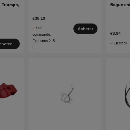
 Triumph,
Bague ent
€38.19
Sur
Acheter
€3.94
commande.
Exp. sous 2–5
En stock
cheter
j