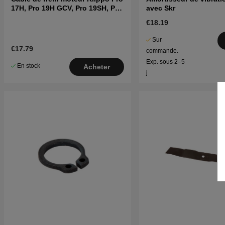
17H, Pro 19H GCV, Pro 19SH, Pro
avec Skr
21S, Pro 21SH
€18.19
Sur
€17.79
commande.
Exp. sous 2–5
En stock
Acheter
j