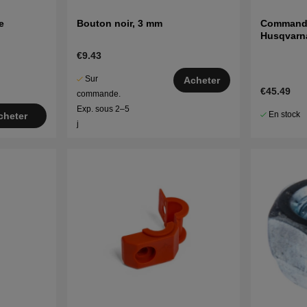
e
Bouton noir, 3 mm
Commande
Husqvarn
€9.43
Sur
Acheter
€45.49
commande.
Exp. sous 2–5
En stock
cheter
j