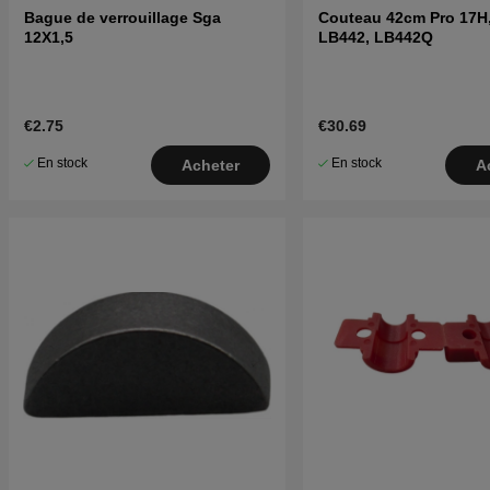
Bague de verrouillage Sga
Couteau 42cm Pro 17H,
12X1,5
LB442, LB442Q
€2.75
€30.69
En stock
En stock
Acheter
A