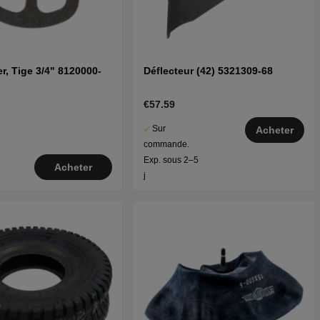
er, Tige 3/4" 8120000-
Déflecteur (42) 5321309-68
€57.59
Sur
Acheter
commande.
Exp. sous 2–5
Acheter
j