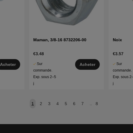
Maman, 3/8-16 8732206-00
Noix
€3.48
€3.57
Sur
Sur
Acheter
Acheter
commande.
commande.
Exp. sous 2–5
Exp. sous 2
j
j
1
2
3
4
5
6
7
..
8