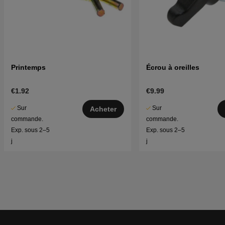
Printemps
Écrou à oreilles
€1.92
€9.99
Sur
Sur
Acheter
commande.
commande.
Exp. sous 2–5
Exp. sous 2–5
j
j