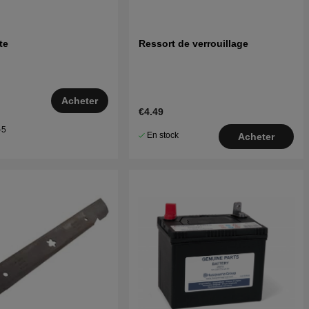
te
Ressort de verrouillage
Acheter
€4.49
–5
En stock
Acheter