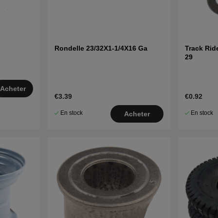
Rondelle 23/32X1-1/4X16 Ga
Track Rid
29
Acheter
€3.39
€0.92
En stock
En stock
Acheter