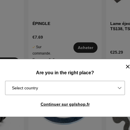
ÉPINGLE
Lame éjec
TS138, TS
LTH171 et
€7.69
Sur
Acheter
€25.29
commande.
Exp. sous 2–5
En stock
cheter
j
Are you in the right place?
Select country
Continuer sur gplshop.fr