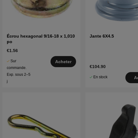
Écrou hexagonal 9/16-18 x 1,010
Jante 6X4.5
po
€1.56
Sur
Acheter
€104.90
commande.
Exp. sous 2–5
En stock
A
j