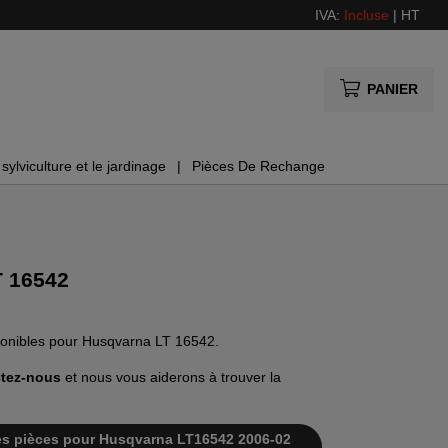
IVA:
Incluse
|
HT
PANIER
sylviculture et le jardinage
Pièces De Rechange
T 16542
sponibles pour Husqvarna LT 16542.
tez-nous
et nous vous aiderons à trouver la
e des pièces pour Husqvarna LT16542 2006-02