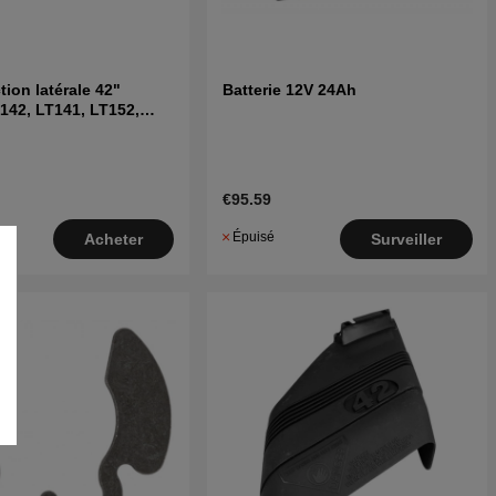
tion latérale 42"
Batterie 12V 24Ah
142, LT141, LT152,
 autres
€95.59
Épuisé
Acheter
Surveiller