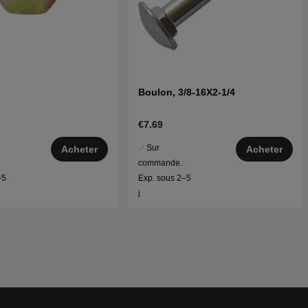
Boulon, 3/8-16X2-1/4
€7.69
Sur
Acheter
Acheter
commande.
–5
Exp. sous 2–5
j