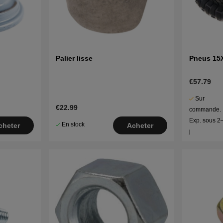
Palier lisse
Pneus 15
€57.79
Sur
€22.99
commande.
Exp. sous 2
En stock
cheter
Acheter
j