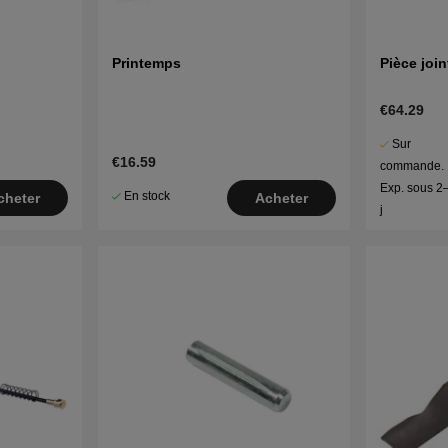
Printemps
Pièce join
€64.29
Sur
€16.59
commande.
Exp. sous 2
En stock
cheter
Acheter
j