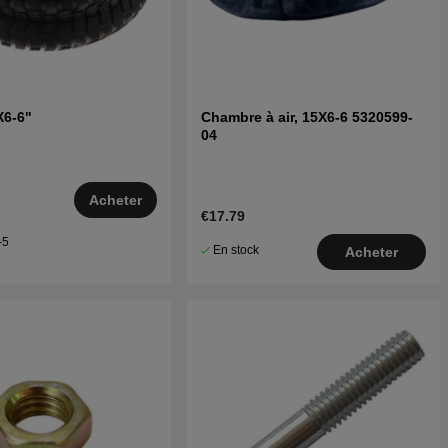
X6-6"
Chambre à air, 15X6-6 5320599-
04
Acheter
€17.79
–5
En stock
Acheter