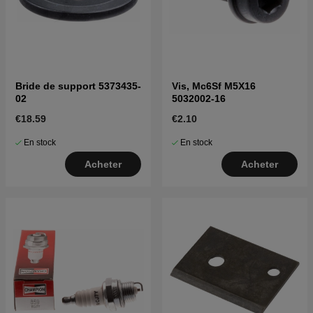
Bride de support 5373435-
Vis, Mc6Sf M5X16
02
5032002-16
€18.59
€2.10
En stock
En stock
Acheter
Acheter