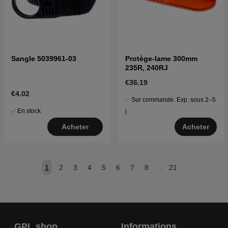
Sangle 5039961-03
Protège-lame 300mm
235R, 240RJ
€36.19
€4.02
Sur commande. Exp. sous 2–5
En stock
j
Acheter
Acheter
1
2
3
4
5
6
7
8
..
21
GPL shop
Informations