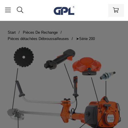
Start
Pièces De Rechange
Pièces détachées Débroussailleuses
➤Série 200