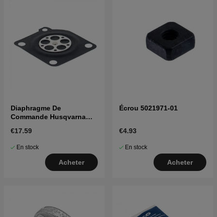
Diaphragme De
Écrou 5021971-01
Commande Husqvarna
245RX, 343FR, 345R, 55
€17.59
€4.93
En stock
En stock
Acheter
Acheter