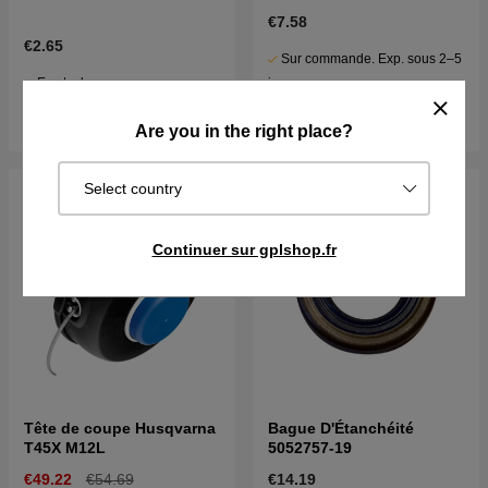
GR50
€7.58
€2.65
Sur commande. Exp. sous 2–5
En stock
j
Acheter
Acheter
Are you in the right place?
Select country
Continuer sur gplshop.fr
Tête de coupe Husqvarna
Bague D'Étanchéité
T45X M12L
5052757-19
€49.22
€54.69
€14.19