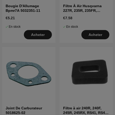
Bougie D'Allumage
Filtre À Air Husqvarna
Bpmr7A 5032351-11
227R, 235R, 235FR,
CC2036, 225BV
€5.21
€7.58
En stock
En stock
Acheter
Acheter
Joint De Carburateur
Filtre à air 240R, 240F,
5018625-02
245R, 245RX, RS41, RS44,