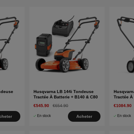
ndeuse
Husqvarna LB 144i Tondeuse
Husqvarn
Tractée À Batterie + B140 & C80
Tractée À 
€545.90
€654.90
€1084.90
En stock
En stock
cheter
Acheter