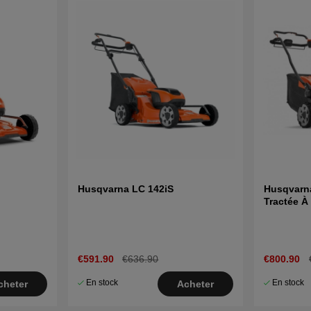
Husqvarna LC 142iS
Husqvarn
Tractée À 
€591.90
€636.90
€800.90
En stock
En stock
cheter
Acheter