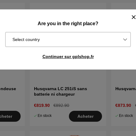
Are you in the right place?
Select country
Continuer sur gplshop.fr
ondeuse
Husqvarna LC 251iS sans
Husqvarn
batterie ni chargeur
€819.90
€892.90
€873.90
En stock
En stock
cheter
Acheter