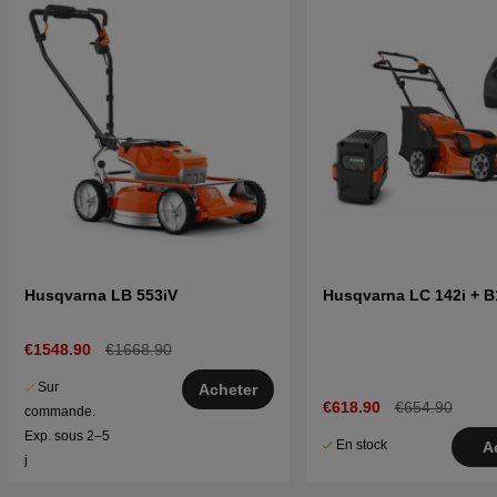
Husqvarna LB 553iV
Husqvarna LC 142i + B
€1548.90
€1668.90
Sur
Acheter
€618.90
€654.90
commande.
Exp. sous 2–5
En stock
A
j