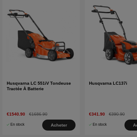
Husqvarna LC 551iV Tondeuse
Husqvarna LC137i
Tractée À Batterie
€1540.90
€1686.90
€341.90
€390.90
En stock
En stock
Acheter
A