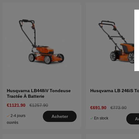
Husqvarna LB448iV Tondeuse
Husqvarna LB 246iS T
Tractée À Batterie
€1121.90
€1257.90
€691.90
€773.90
2-4 jours
Acheter
En stock
A
ouvrés