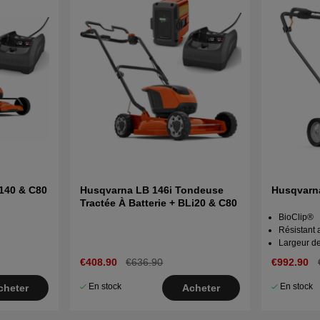
140 & C80
Husqvarna LB 146i Tondeuse
Husqvarn
Tractée À Batterie + BLi20 & C80
BioClip®
Résistant 
Largeur d
€408.90
€636.90
€992.90
En stock
En stock
cheter
Acheter