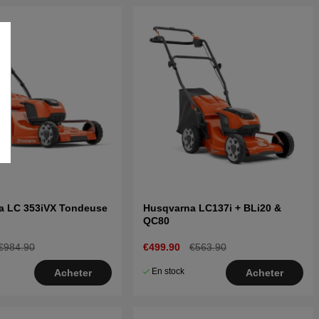
a LC 353iVX Tondeuse
Husqvarna LC137i + BLi20 &
QC80
€984.90
€499.90
€563.90
En stock
Acheter
Acheter