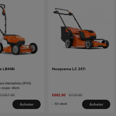
a LB448i
Husqvarna LC 247i
aux intempéries (IPX4)
e coupe: 48cm
€1057.90
€682.90
€718.90
En stock
Acheter
Acheter