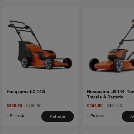
Husqvarna LC 142i
Husqvarna LB 144i To
Tractée À Batterie
€408.90
€490.90
€454.90
€481.90
En stock
En stock
Acheter
A