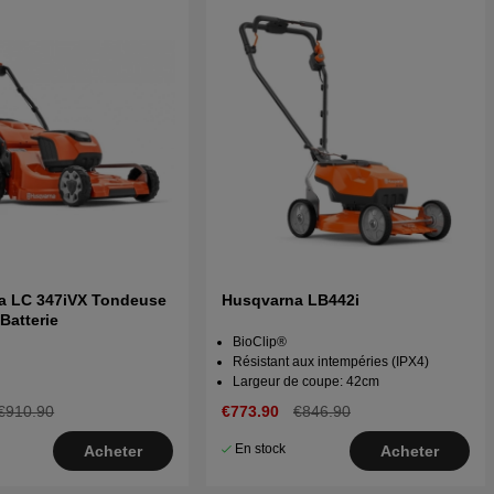
a LC 347iVX Tondeuse
Husqvarna LB442i
Batterie
BioClip®
Résistant aux intempéries (IPX4)
Largeur de coupe: 42cm
€910.90
€773.90
€846.90
En stock
Acheter
Acheter