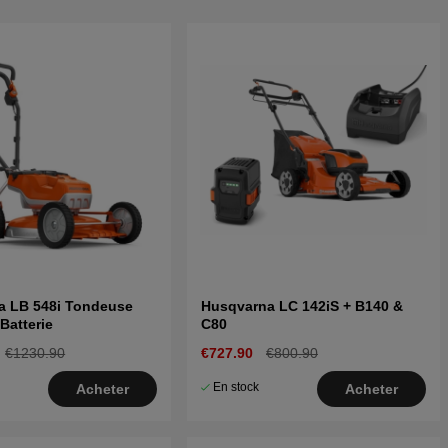
a LB 548i Tondeuse
Husqvarna LC 142iS + B140 &
Batterie
C80
€1230.90
€727.90
€800.90
En stock
Acheter
Acheter