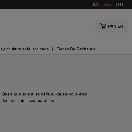
IVA:
Incluse
|
HT
PANIER
sylviculture et le jardinage
Pièces De Rechange
uels que soient les défis auxquels vous êtes
ir des résultats incomparables.