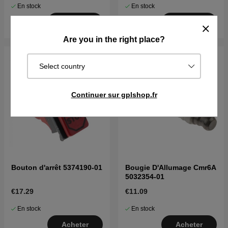
En stock
En stock
Acheter
Acheter
Are you in the right place?
Select country
Continuer sur gplshop.fr
Bouton d'arrêt 5374190-01
Bougie D'Allumage Cmr6A
5032354-01
€17.29
€11.09
En stock
En stock
Acheter
Acheter