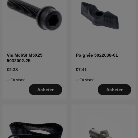
Vis Mc6Sf M5X25
Poignée 5022038-01
5032002-25
€2.38
€7.41
En stock
En stock
Acheter
Acheter