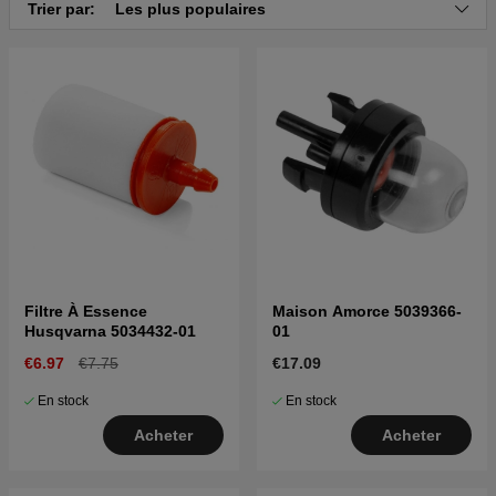
Trier par:
Les plus populaires
Filtre À Essence
Maison Amorce 5039366-
Husqvarna 5034432-01
01
€6.97
€7.75
€17.09
En stock
En stock
Acheter
Acheter