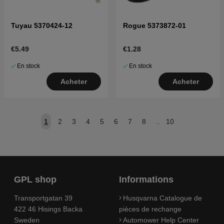
Tuyau 5370424-12
Rogue 5373872-01
€5.49
€1.28
En stock
En stock
Acheter
Acheter
1
2
3
4
5
6
7
8
..
10
GPL shop
Informations
Transportgatan 39
Husqvarna Catalogue de
422 46 Hisings Backa
pièces de rechange
Sweden
Automower Help Center