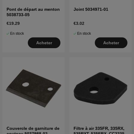
Pont de départ au menton
Joint 5034971-01
5038733-05
€19.29
€3.02
En stock
En stock
Acheter
Acheter
Couvercle de garniture de
Filtre à air 335FR, 335RX,
couteau 5037988-02
535RXT, 535FBX, CC2235