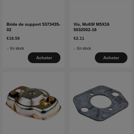
Bride de support 5373435-
Vis, Mc6Sf M5X16
02
5032002-16
€18.59
€2.11
En stock
En stock
Acheter
Acheter