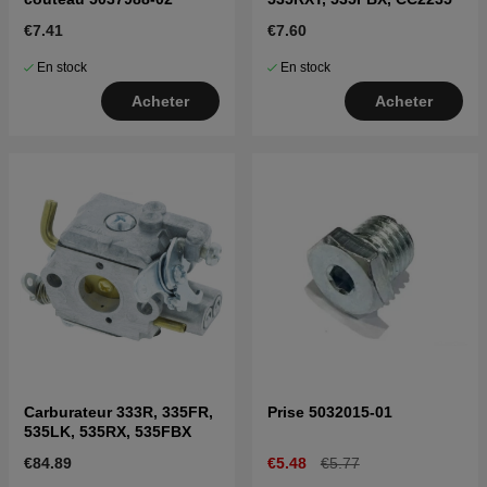
€7.41
€7.60
En stock
En stock
Acheter
Acheter
Carburateur 333R, 335FR,
Prise 5032015-01
535LK, 535RX, 535FBX
€84.89
€5.48
€5.77