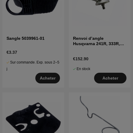
Sangle 5039961-01
Renvoi d’angle
Husqvarna 241R, 333R,
335R, 535iFR, 535iRX
€3.37
€152.90
Sur commande. Exp. sous 2–5
En stock
j
Acheter
Acheter