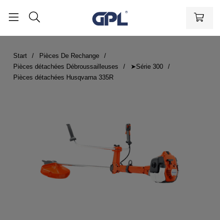
Start
Pièces De Rechange
Pièces détachées Débroussailleuses
➤Série 300
Pièces détachées Husqvarna 335R