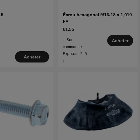
.5
Écrou hexagonal 9/16-18 x 1,010
po
€1.55
Sur
Acheter
commande.
Exp. sous 2–5
Acheter
j