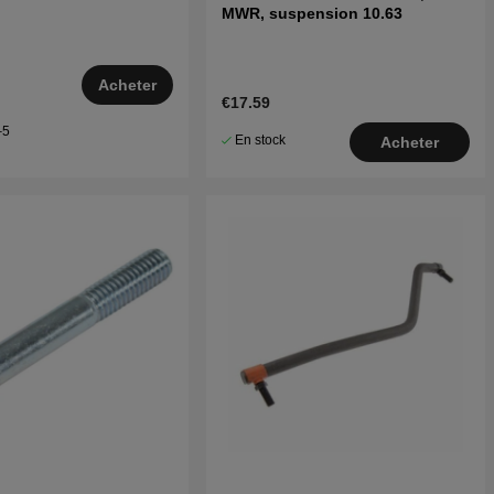
MWR, suspension 10.63
Acheter
€17.59
–5
En stock
Acheter