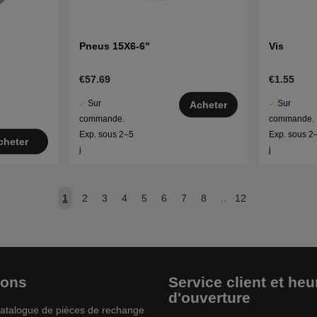
Pneus 15X6-6"
Vis
€57.69
€1.55
Sur
Sur
Acheter
commande.
commande.
Exp. sous 2–5
Exp. sous 2
cheter
j
j
1
2
3
4
5
6
7
8
..
12
ions
Service client et heu
d'ouverture
atalogue de pièces de rechange