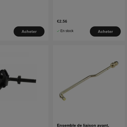
€2.56
En stock
Acheter
Acheter
Ensemble de liaison avant,