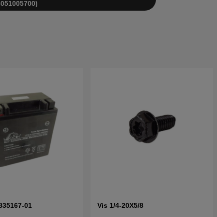
6051005700)
5835167-01
Vis 1/4-20X5/8