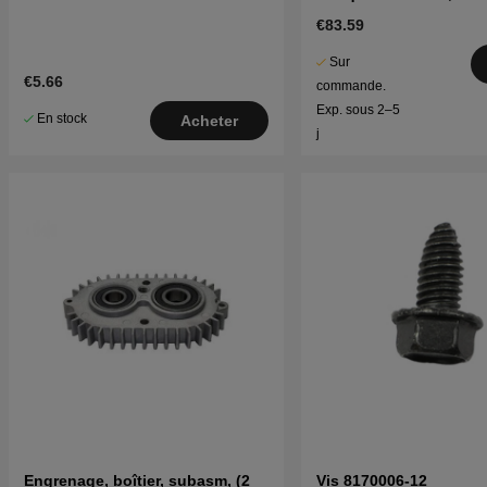
TC239T, TC242, TC338,
€83.59
Sur
€5.66
commande.
Exp. sous 2–5
En stock
Acheter
j
Engrenage, boîtier, subasm, (2
Vis 8170006-12