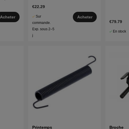
 etc
€22.29
Sur
Acheter
Acheter
€79.79
commande.
Exp. sous 2–5
En stock
j
Printemps
Broche