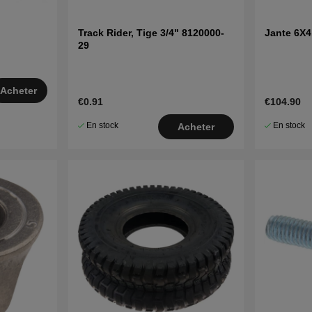
Track Rider, Tige 3/4" 8120000-
Jante 6X4
29
Acheter
€0.91
€104.90
En stock
En stock
Acheter