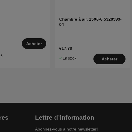
Chambre à air, 15X6-6 5320599-
04
Acheter
€17.79
–5
En stock
Acheter
res
Lettre d’information
Abonnez-vous à notre newsletter!