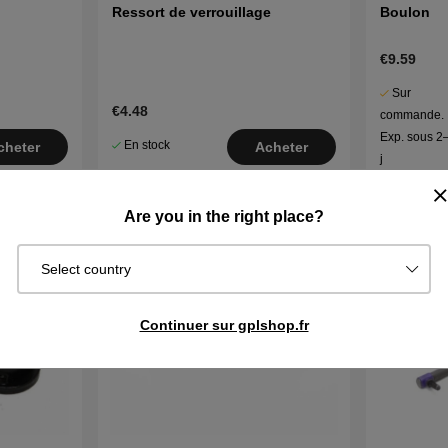
Ressort de verrouillage
Boulon
€9.59
Sur
€4.48
commande.
Exp. sous 2
En stock
cheter
Acheter
j
Are you in the right place?
Select country
Continuer sur gplshop.fr