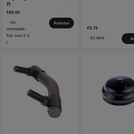
2)
€68.89
Sur
Acheter
€5.76
commande.
Exp. sous 2–5
En stock
A
j