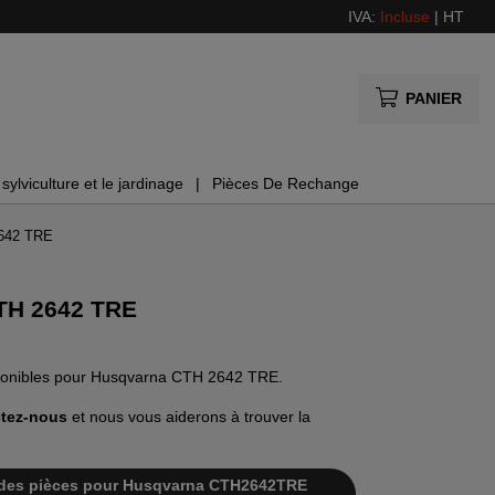
IVA:
Incluse
|
HT
PANIER
sylviculture et le jardinage
Pièces De Rechange
2642 TRE
TH 2642 TRE
isponibles pour Husqvarna CTH 2642 TRE.
tez-nous
et nous vous aiderons à trouver la
ste des pièces pour Husqvarna CTH2642TRE