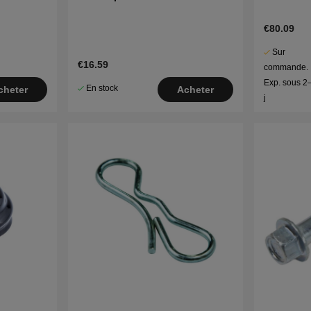
€80.09
Sur
€16.59
commande.
Exp. sous 2
En stock
cheter
Acheter
j