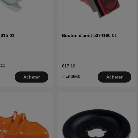
2015-01
Bouton d'arrêt 5374190-01
.76
€17.19
En stock
Acheter
Acheter