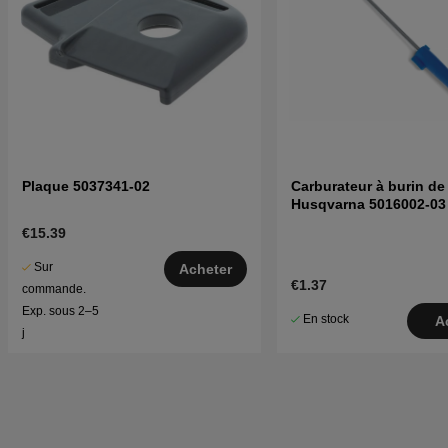
Plaque 5037341-02
Carburateur à burin de
Husqvarna 5016002-03
€15.39
Sur
Acheter
€1.37
commande.
Exp. sous 2–5
En stock
A
j