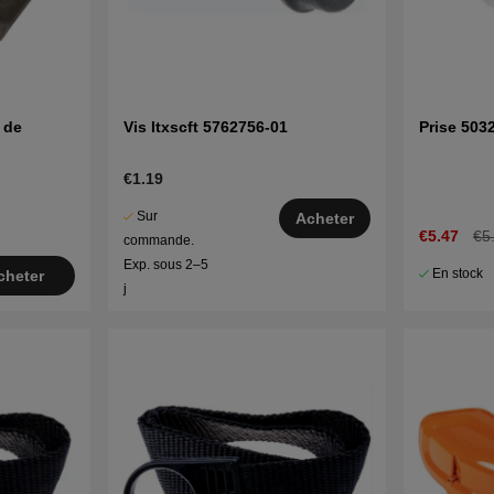
 de
Vis Itxscft 5762756-01
Prise 503
€1.19
Sur
Acheter
€5.47
€5
commande.
Exp. sous 2–5
En stock
cheter
j