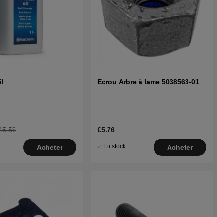
il
Ecrou Arbre à lame 5038563-01
45.59
€5.76
En stock
Acheter
Acheter