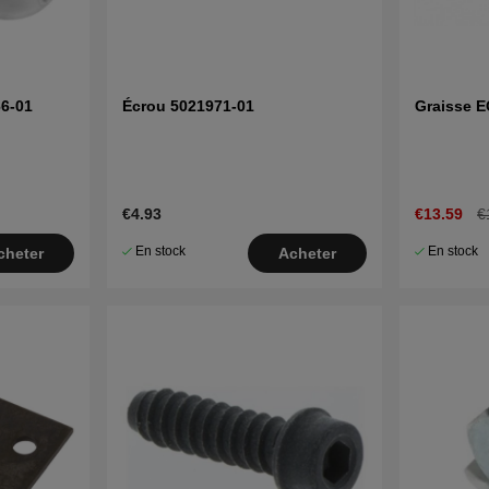
6-01
Écrou 5021971-01
Graisse 
€4.93
€13.59
€
En stock
En stock
cheter
Acheter