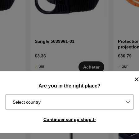
Sangle 5039961-01
Protectio
projectio
€3.36
€36.79
Sur
Sur
Acheter
commande.
commande.
Exp. sous 2–5
Exp. sous 2
cheter
Are you in the right place?
j
j
Select country
Continuer sur gplshop.fr