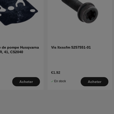
 de pompe Husqvarna
Vis Itxscfm 5257551-01
R, 41, CS2040
€1.92
En stock
Acheter
Acheter