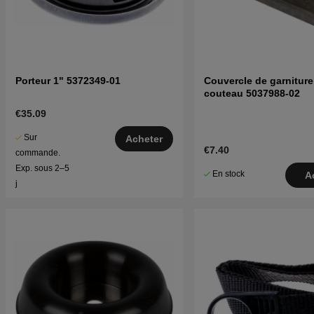
Porteur 1" 5372349-01
Couvercle de garniture
couteau 5037988-02
€35.09
Sur
Acheter
€7.40
commande.
Exp. sous 2–5
En stock
A
j