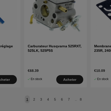
 réglage
Carburateur Husqvarna 525RXT,
Membrane
525LK, 525P5S
235R, 240
€68.39
€10.09
En stock
En stock
cheter
Acheter
1
2
3
4
5
6
7
..
8