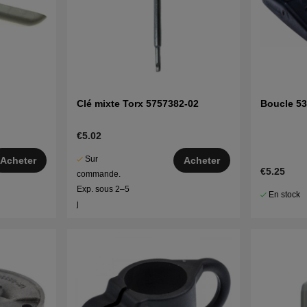
Clé mixte Torx 5757382-02
Boucle 5
€5.02
Sur
Acheter
Acheter
€5.25
commande.
Exp. sous 2–5
En stock
j