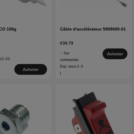
ECO 100g
Câble d'accélérateur 5909000-01
€30.79
Sur
Acheter
15.39
commande.
Exp. sous 2–5
Acheter
j