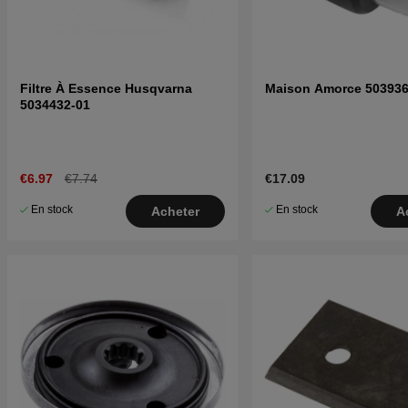
Filtre À Essence Husqvarna
Maison Amorce 503936
5034432-01
€6.97
€7.74
€17.09
En stock
En stock
Acheter
A