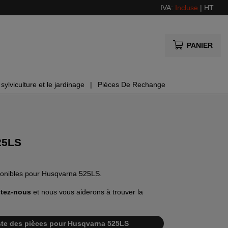
IVA:
Incluse
|
HT
PANIER
sylviculture et le jardinage
Pièces De Rechange
25LS
sponibles pour Husqvarna 525LS.
tez-nous
et nous vous aiderons à trouver la
 liste des pièces pour Husqvarna 525LS