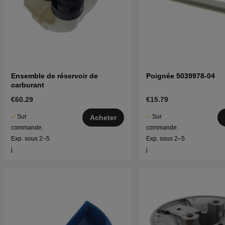
Ensemble de réservoir de
Poignée 5039978-04
carburant
€60.29
€15.79
Sur
Sur
Acheter
commande.
commande.
Exp. sous 2–5
Exp. sous 2–5
j
j