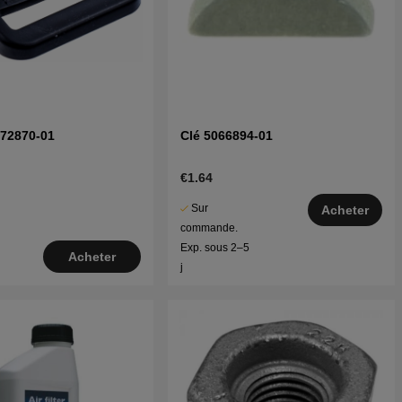
372870-01
Clé 5066894-01
€1.64
Sur
Acheter
commande.
Exp. sous 2–5
Acheter
j