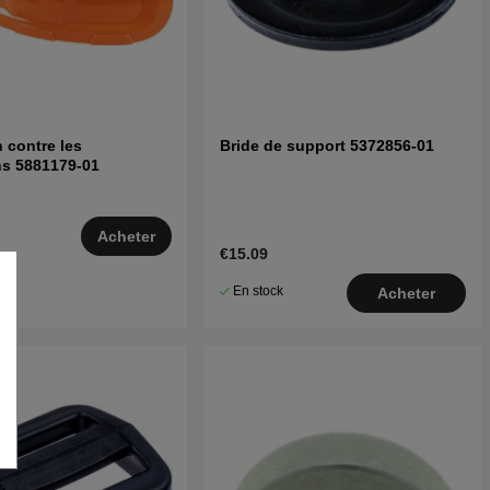
n contre les
Bride de support 5372856-01
ns 5881179-01
Acheter
€15.09
–5
En stock
Acheter