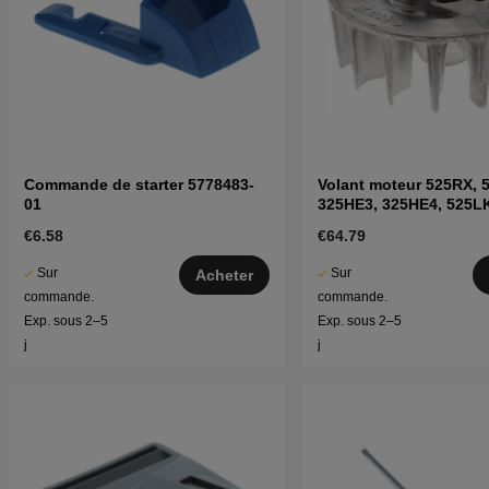
Commande de starter 5778483-
Volant moteur 525RX, 
01
325HE3, 325HE4, 525L
€6.58
€64.79
Sur
Sur
Acheter
commande.
commande.
Exp. sous 2–5
Exp. sous 2–5
j
j