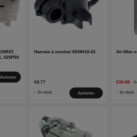
525RXT,
Harnais à crochet 5039410-01
Air filter o
K, 525P5S
Acheter
€8.77
€30.89
€
En stock
En stock
Acheter