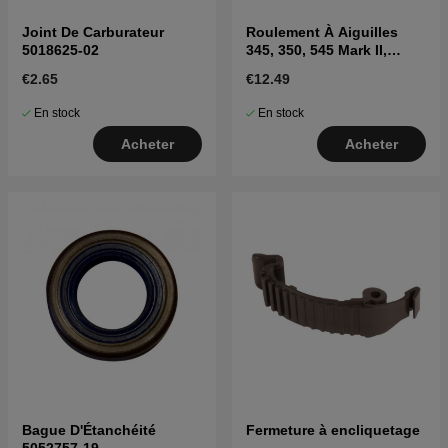
Joint De Carburateur
Roulement À Aiguilles
5018625-02
345, 350, 545 Mark II,
550XP Mark II, 560XP Mark
€2.65
€12.49
II
En stock
En stock
Acheter
Acheter
Bague D'Étanchéité
Fermeture à encliquetage
5052757-19