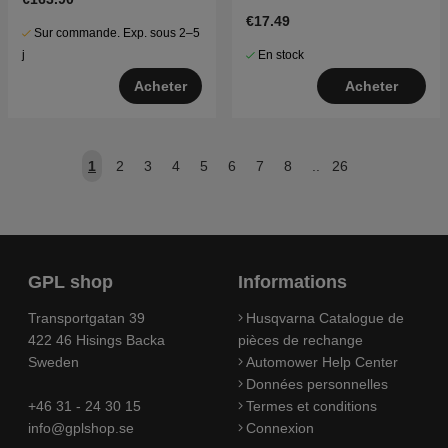
€17.49
Sur commande. Exp. sous 2–5
En stock
j
Acheter
Acheter
1
2
3
4
5
6
7
8
..
26
GPL shop
Informations
Transportgatan 39
Husqvarna Catalogue de
422 46 Hisings Backa
pièces de rechange
Sweden
Automower Help Center
Données personnelles
+46 31 - 24 30 15
Termes et conditions
info@gplshop.se
Connexion