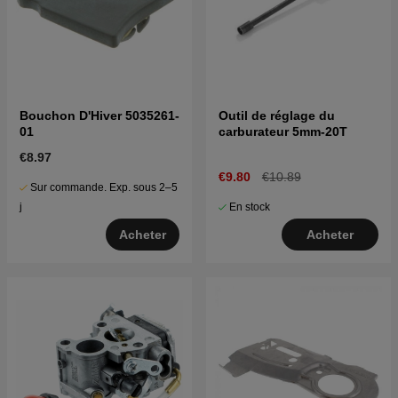
Bouchon D'Hiver 5035261-
Outil de réglage du
01
carburateur 5mm-20T
€8.97
€9.80
€10.89
Sur commande. Exp. sous 2–5
En stock
j
Acheter
Acheter