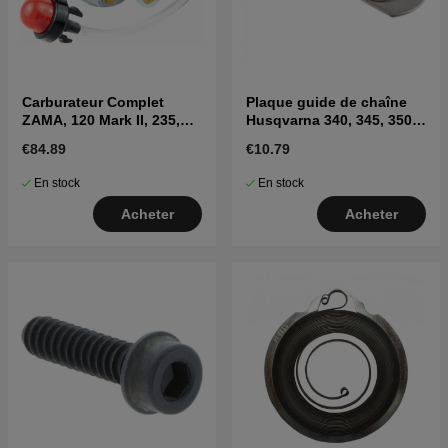
Carburateur Complet
Plaque guide de chaîne
ZAMA, 120 Mark II, 235,
Husqvarna 340, 345, 350,
236, 240
CS2141, CS2145, CS2150
€84.89
€10.79
En stock
En stock
Acheter
Acheter