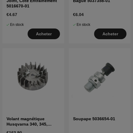
Joint, Cote Entrainement
Bague 5037358-01
5016670-01
€4.67
€6.04
En stock
En stock
Acheter
Acheter
Volant magnétique
Soupape 5036654-01
Husqvarna 340, 345,
346XP, 350, 351 etc
€163.90