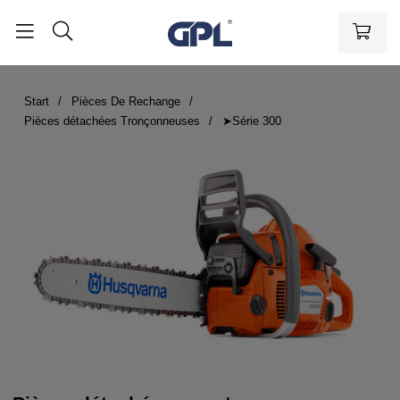
Start
Pièces De Rechange
Pièces détachées Tronçonneuses
➤Série 300