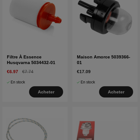
Filtre À Essence
Maison Amorce 5039366-
Husqvarna 5034432-01
01
€6.97
€7.74
€17.09
En stock
En stock
Acheter
Acheter