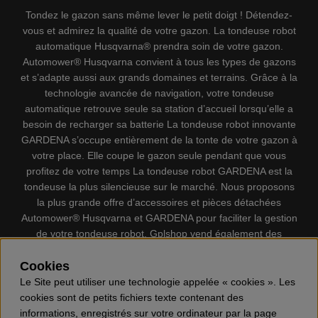
Tondez le gazon sans même lever le petit doigt ! Détendez-
vous et admirez la qualité de votre gazon. La tondeuse robot
automatique Husqvarna® prendra soin de votre gazon.
Automower® Husqvarna convient à tous les types de gazons
et s’adapte aussi aux grands domaines et terrains. Grâce à la
technologie avancée de navigation, votre tondeuse
automatique retrouve seule sa station d’accueil lorsqu’elle a
besoin de recharger sa batterie La tondeuse robot innovante
GARDENA s’occupe entièrement de la tonte de votre gazon à
votre place. Elle coupe le gazon seule pendant que vous
profitez de votre temps La tondeuse robot GARDENA est la
tondeuse la plus silencieuse sur le marché. Nous proposons
la plus grande offre d’accessoires et pièces détachées
Automower® Husqvarna et GARDENA pour faciliter la gestion
de votre tondeuse robot. Gplshop vend également des
Husqvarna Tronçonneuses, Équipement de protection
Cookies
individuel, Coupe-bordures, Débroussailleuses, Taille haies,
Motoculteurs, Souffleur, Souffleuses à neige, Nettoyeurs
Le Site peut utiliser une technologie appelée « cookies ». Les
haute pression, Aspirateur, Découpeuses, Haches, Outils
cookies sont de petits fichiers texte contenant des
forestiers, Lubrifiants, Carburants, Jouets ETC.
informations, enregistrés sur votre ordinateur par la page