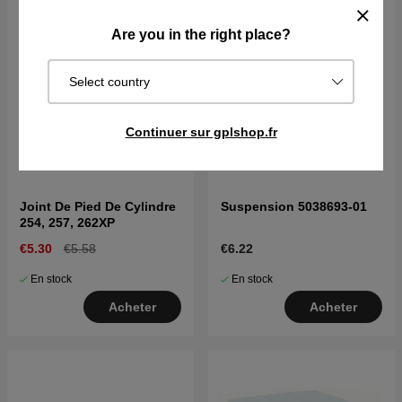
Are you in the right place?
Select country
Continuer sur gplshop.fr
Joint De Pied De Cylindre
Suspension 5038693-01
254, 257, 262XP
€5.30
€5.58
€6.22
En stock
En stock
Acheter
Acheter