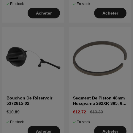
En stock
En stock
Acheter
Acheter
Bouchon De Réservoir
Segment De Piston 48mm
5372815-02
Husqvarna 262XP, 365, 61,
265RX, 2065, 2165
€10.89
€12.72
€13.39
En stock
En stock
Acheter
Acheter