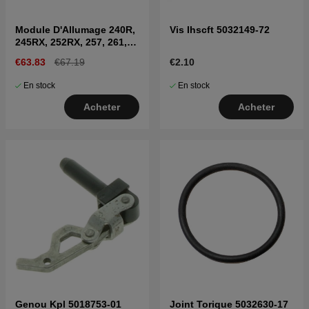
Module D'Allumage 240R,
Vis Ihscft 5032149-72
245RX, 252RX, 257, 261,
262XP, RS44
€63.83
€67.19
€2.10
En stock
En stock
Acheter
Acheter
Genou Kpl 5018753-01
Joint Torique 5032630-17