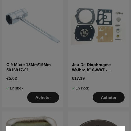
Clé Mixte 13Mm/19Mm
Jeu De Diaphragme
5016917-01
Walbro K10-WAT -
Husqvarna 240R, 223R,
€5.02
€17.19
346XP
En stock
En stock
Acheter
Acheter