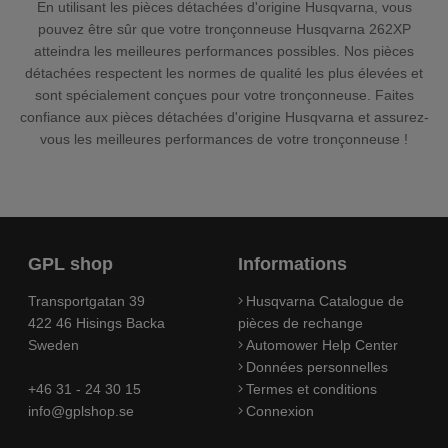
En utilisant les pièces détachées d'origine Husqvarna, vous
pouvez être sûr que votre tronçonneuse Husqvarna 262XP
atteindra les meilleures performances possibles. Nos pièces
détachées respectent les normes de qualité les plus élevées et
sont spécialement conçues pour votre tronçonneuse. Faites
confiance aux pièces détachées d'origine Husqvarna et assurez-
vous les meilleures performances de votre tronçonneuse !
GPL shop
Informations
Transportgatan 39
Husqvarna Catalogue de
422 46 Hisings Backa
pièces de rechange
Sweden
Automower Help Center
Données personnelles
+46 31 - 24 30 15
Termes et conditions
info@gplshop.se
Connexion