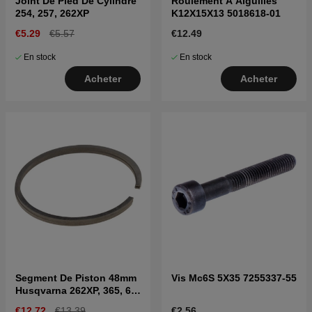
Joint De Pied De Cylindre
Roulement A Aiguilles
254, 257, 262XP
K12X15X13 5018618-01
€5.29
€5.57
€12.49
En stock
En stock
Acheter
Acheter
Segment De Piston 48mm
Vis Mc6S 5X35 7255337-55
Husqvarna 262XP, 365, 61,
265RX, 2065, 2165
€12.72
€13.39
€2.56