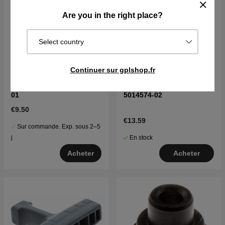
Are you in the right place?
Select country
Continuer sur gplshop.fr
Ferrure De Trou 5016306-
Couronne 7T 0.325
01
5014574-02
€9.50
€13.59
Sur commande. Exp. sous 2–5
En stock
j
Acheter
Acheter