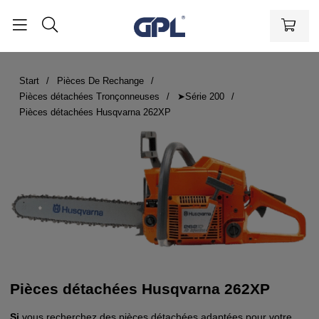
Start
Pièces De Rechange
Pièces détachées Tronçonneuses
➤Série 200
Pièces détachées Husqvarna 262XP
Pièces détachées Husqvarna 262XP
Si
vous recherchez des pièces détachées adaptées pour votre