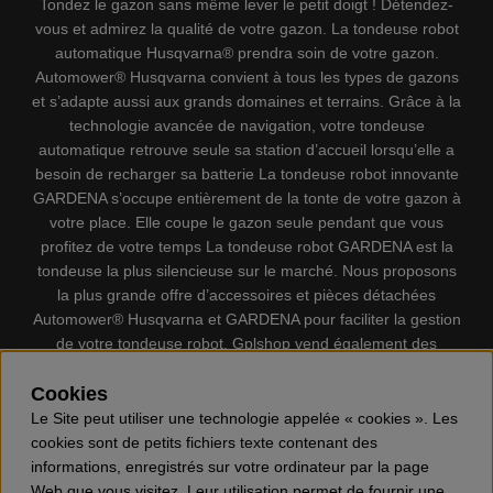
Tondez le gazon sans même lever le petit doigt ! Détendez-
vous et admirez la qualité de votre gazon. La tondeuse robot
automatique Husqvarna® prendra soin de votre gazon.
Automower® Husqvarna convient à tous les types de gazons
et s’adapte aussi aux grands domaines et terrains. Grâce à la
technologie avancée de navigation, votre tondeuse
automatique retrouve seule sa station d’accueil lorsqu’elle a
besoin de recharger sa batterie La tondeuse robot innovante
GARDENA s’occupe entièrement de la tonte de votre gazon à
votre place. Elle coupe le gazon seule pendant que vous
profitez de votre temps La tondeuse robot GARDENA est la
tondeuse la plus silencieuse sur le marché. Nous proposons
la plus grande offre d’accessoires et pièces détachées
Automower® Husqvarna et GARDENA pour faciliter la gestion
de votre tondeuse robot. Gplshop vend également des
Husqvarna Tronçonneuses, Équipement de protection
individuel, Coupe-bordures, Débroussailleuses, Taille haies,
Cookies
Motoculteurs, Souffleur, Souffleuses à neige, Nettoyeurs
Le Site peut utiliser une technologie appelée « cookies ». Les
haute pression, Aspirateur, Découpeuses, Haches, Outils
cookies sont de petits fichiers texte contenant des
forestiers, Lubrifiants, Carburants, Jouets ETC.
informations, enregistrés sur votre ordinateur par la page
Web que vous visitez. Leur utilisation permet de fournir une