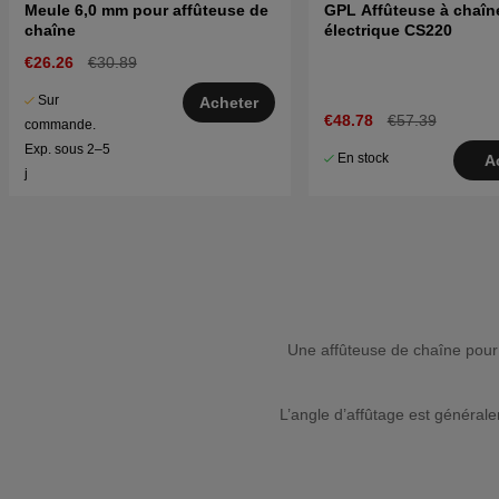
Meule 6,0 mm pour affûteuse de
GPL Affûteuse à chaîn
chaîne
électrique CS220
€26.26
€30.89
Sur
Acheter
€48.78
€57.39
commande.
Exp. sous 2–5
En stock
A
j
Une affûteuse de chaîne pour
L’angle d’affûtage est général