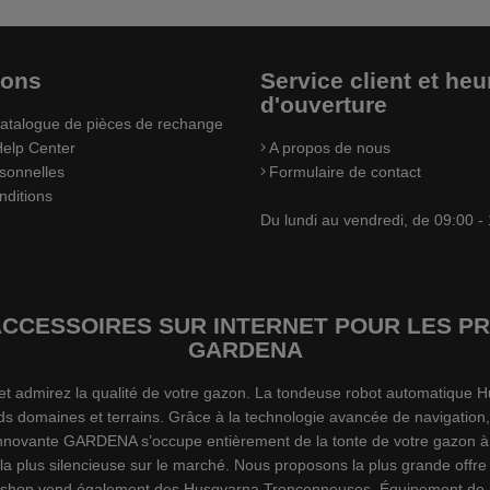
ions
Service client et heu
d'ouverture
atalogue de pièces de rechange
elp Center
A propos de nous
sonnelles
Formulaire de contact
nditions
Du lundi au vendredi, de 09:00 -
’ACCESSOIRES SUR INTERNET POUR LES
GARDENA
s et admirez la qualité de votre gazon. La tondeuse robot automatiqu
ds domaines et terrains. Grâce à la technologie avancée de navigation,
 innovante GARDENA s’occupe entièrement de la tonte de votre gazon à 
a plus silencieuse sur le marché. Nous proposons la plus grande offr
plshop vend également des Husqvarna Tronçonneuses, Équipement de pro