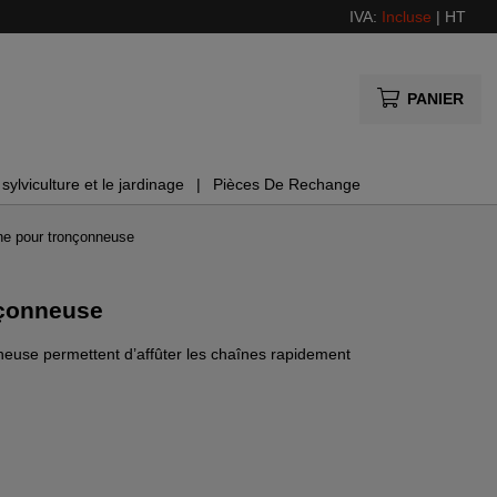
IVA:
Incluse
|
HT
PANIER
sylviculture et le jardinage
Pièces De Rechange
ne pour tronçonneuse
nçonneuse
neuse permettent d’affûter les chaînes rapidement