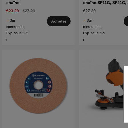
chaîne
chaîne SP11G, SP21G,
H37, H00
€23.20
€27.29
€27.29
Sur
Sur
Acheter
commande.
commande.
Exp. sous 2–5
Exp. sous 2–5
j
j