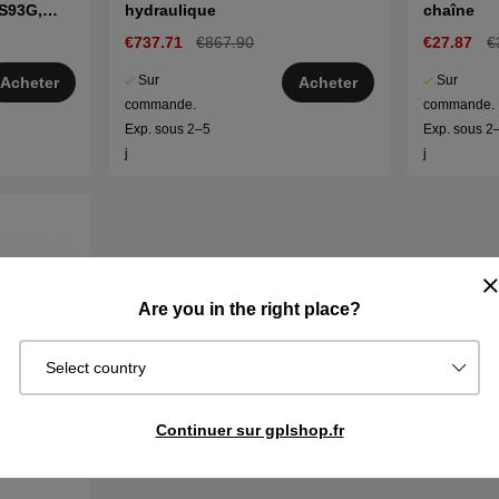
 S93G,
hydraulique
chaîne
€737.71
€867.90
€27.87
€
Sur
Sur
Acheter
Acheter
commande.
commande.
Exp. sous 2–5
Exp. sous 2
j
j
Are you in the right place?
Select country
Continuer sur gplshop.fr