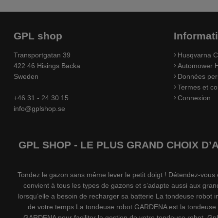
GPL shop
Informat
Transportgatan 39
Husqvarna C
422 46 Hisings Backa
Automower H
Sweden
Données per
Termes et co
+46 31 - 24 30 15
Connexion
info@gplshop.se
GPL SHOP - LE PLUS GRAND CHOIX D
Tondez le gazon sans même lever le petit doigt ! Détendez-vou
convient à tous les types de gazons et s’adapte aussi aux gran
lorsqu’elle a besoin de recharger sa batterie La tondeuse robot
de votre temps La tondeuse robot GARDENA est la tondeuse l
GARDENA pour faciliter la gestion de votre tondeuse robot. G