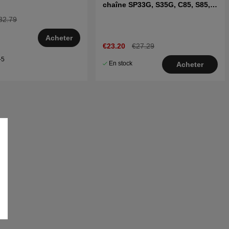
chaîne SP33G, S35G, C85, S85,
H30, H25, H42, H64
32.79
Acheter
€23.20
€27.29
–5
En stock
Acheter