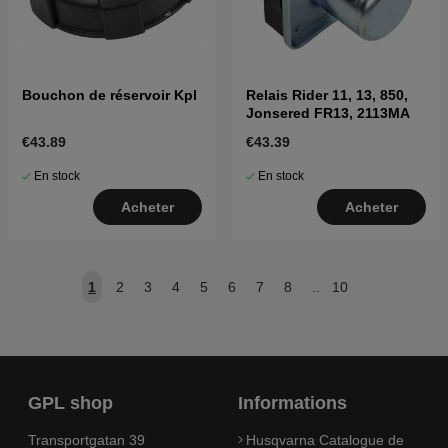
Bouchon de réservoir Kpl
Relais Rider 11, 13, 850,
Jonsered FR13, 2113MA
€43.89
€43.39
En stock
En stock
Acheter
Acheter
1
2
3
4
5
6
7
8
..
10
GPL shop
Informations
Transportgatan 39
Husqvarna Catalogue de