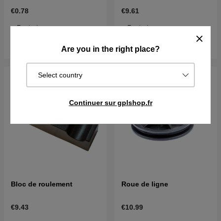
€0.78
€9.61
En stock
En stock
Acheter
Acheter
Are you in the right place?
Select country
Continuer sur gplshop.fr
Bloc de roulement
Roue de ligne
€9.43
€10.99