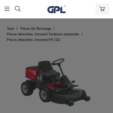
Start
Pièces De Rechange
Pièces détachées Jonsered Tondeuse autoportée
Pièces détachées Jonsered FR 2111