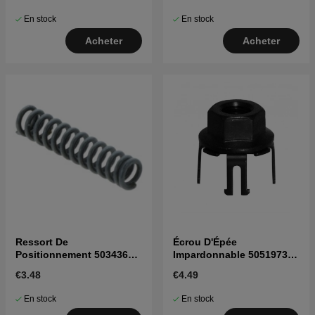
En stock
En stock
Acheter
Acheter
Ressort De
Écrou D'Épée
Positionnement 5034365-
Impardonnable 5051973-
01
01
€3.48
€4.49
En stock
En stock