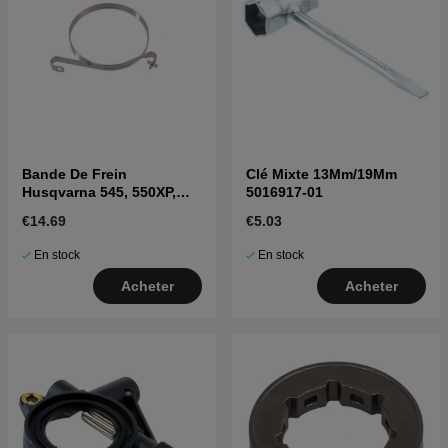
Bande De Frein
Clé Mixte 13Mm/19Mm
Husqvarna 545, 550XP,
5016917-01
555, 560XP, 562XP
€14.69
€5.03
En stock
En stock
Acheter
Acheter