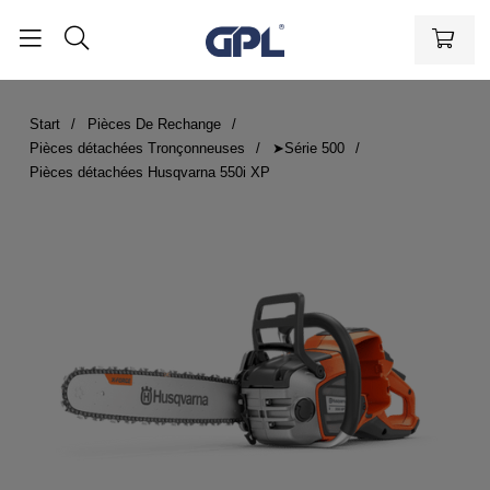
Start
Pièces De Rechange
Pièces détachées Tronçonneuses
➤Série 500
Pièces détachées Husqvarna 550i XP