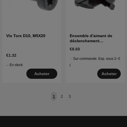
Vis Torx D10, M5X20
Ensemble d'aimant de
déclenchement
d'accélérateur 5958340-01
€8.60
€1.32
Sur commande. Exp. sous 2–5
En stock
j
Acheter
Acheter
1
2
3