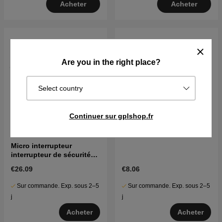
Acheter
Acheter
Are you in the right place?
Select country
Continuer sur gplshop.fr
Micro interrupteur
interrupteur de sécurité
Cha 5939541-01
€26.09
€8.06
Sur commande. Exp. sous 2–5
Sur commande. Exp. sous 2–5
j
j
Acheter
Acheter