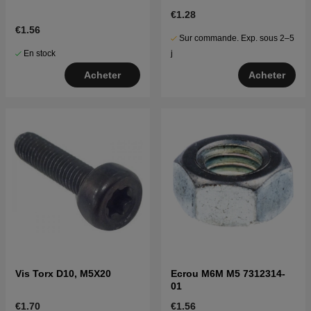
€1.28
€1.56
Sur commande. Exp. sous 2–5
En stock
j
Acheter
Acheter
Vis Torx D10, M5X20
Ecrou M6M M5 7312314-
01
€1.70
€1.56