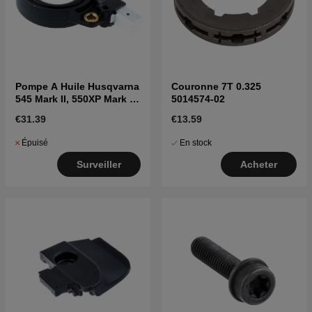
Pompe A Huile Husqvarna
Couronne 7T 0.325
545 Mark II, 550XP Mark II,
5014574-02
550i XP
€31.39
€13.59
Épuisé
En stock
Surveiller
Acheter