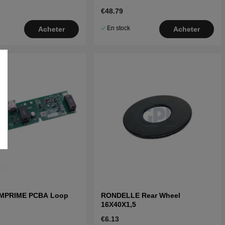
€48.79
En stock
Acheter
Acheter
IMPRIME PCBA Loop
RONDELLE Rear Wheel
16X40X1,5
€6.13