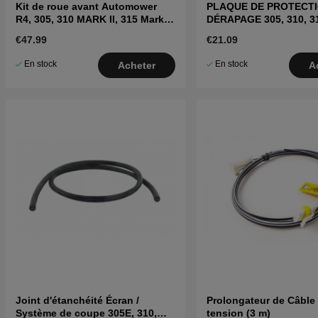
Kit de roue avant Automower
PLAQUE DE PROTECTI
R4, 305, 310 MARK II, 315 Mark
DÉRAPAGE 305, 310, 31
II, 405X, 415X
415X, 310E, 435X(2020-
€47.99
€21.09
En stock
En stock
Acheter
A
Joint d'étanchéité Écran /
Prolongateur de Câble
Système de coupe 305E, 310,
tension (3 m)