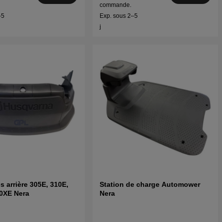
commande.
–5
Exp. sous 2–5
j
s arrière 305E, 310E,
Station de charge Automower
0XE Nera
Nera