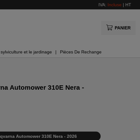
IVA:
Incluse
|
HT
PANIER
sylviculture et le jardinage
Pièces De Rechange
rna Automower 310E Nera -
qvarna Automower 310E Nera - 2026