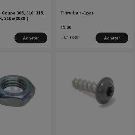
 Coupe 305, 310, 315,
Filtre à air -1pcs
X, 310E(2020-)
€5.68
En stock
Acheter
Acheter