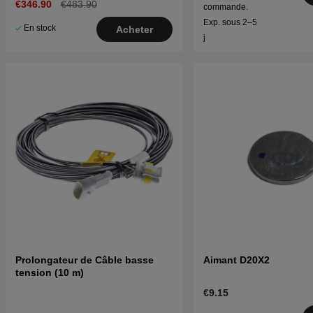
€346.90
€483.90
commande.
Exp. sous 2–5
En stock
Acheter
j
Prolongateur de Câble basse
Aimant D20X2
tension (10 m)
€9.15