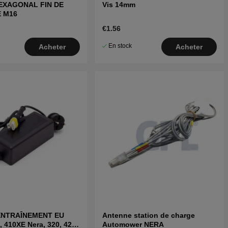
EXAGONAL FIN DE
Vis 14mm
 M16
€1.56
En stock
Acheter
Acheter
ENTRAÎNEMENT EU
Antenne station de charge
, 410XE Nera, 320, 420,
Automower NERA