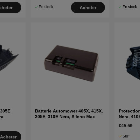
En stock
En stock
cheter
Acheter
305E,
Batterie Automower 405X, 415X,
Protecti
ra
305E, 310E Nera, Sileno Max
Nera, 410
€45.59
Sur
Acheter