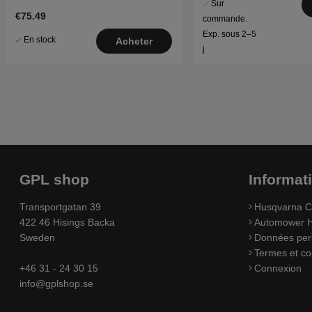
Sur
€75.49
commande.
Exp. sous 2–5
En stock
Acheter
j
GPL shop
Informat
Transportgatan 39
Husqvarna C
422 46 Hisings Backa
Automower H
Sweden
Données per
Termes et co
+46 31 - 24 30 15
Connexion
info@gplshop.se