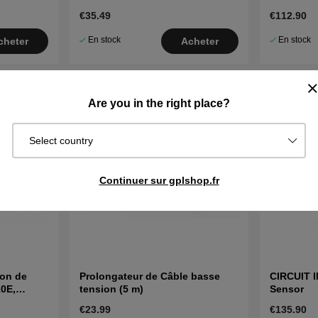
520
€35.49
€112.90
En stock
En stock
cheter
Acheter
Are you in the right place?
Select country
Continuer sur gplshop.fr
ion de
Prolongateur de Câble basse
CIRCUIT 
10E,
tension (5 m)
Sensor
X NERA
€23.99
€135.90