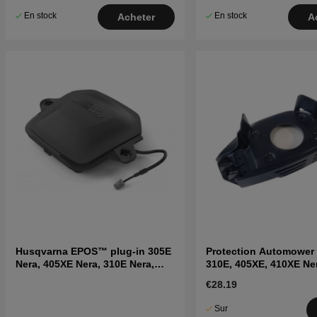
En stock
En stock
Acheter
A
Husqvarna EPOS™ plug-in 305E
Protection Automower 
Nera, 405XE Nera, 310E Nera,
310E, 405XE, 410XE Ne
410XE Nera
€28.19
Sur