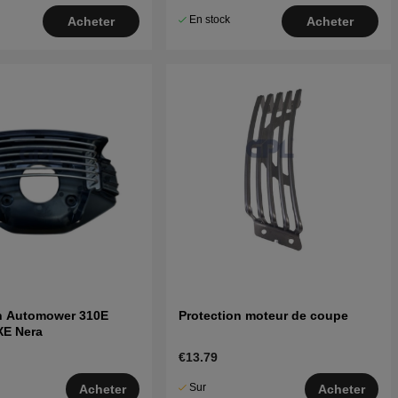
En stock
Acheter
Acheter
on Automower 310E
Protection moteur de coupe
XE Nera
€13.79
Sur
Acheter
Acheter