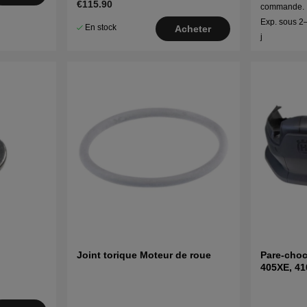
€115.90
commande.
Exp. sous 2
En stock
Acheter
j
Joint torique Moteur de roue
Pare-choc
405XE, 41