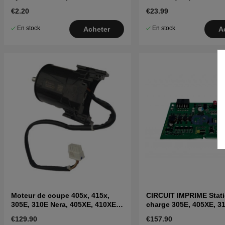
315, 315X, 320, 430X, 450X Nera
€2.20
€23.99
En stock
En stock
Acheter
A
Moteur de coupe 405x, 415x,
CIRCUIT IMPRIME Stat
305E, 310E Nera, 405XE, 410XE
charge 305E, 405XE, 3
Nera
410XE, 320, 430X, 450
€129.90
€157.90