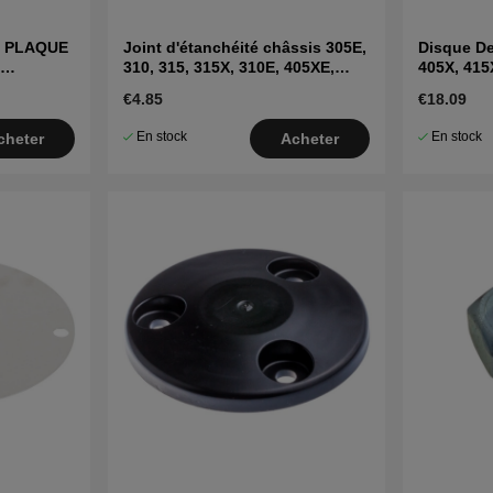
S PLAQUE
Joint d'étanchéité châssis 305E,
Disque De
310, 315, 315X, 310E, 405XE,
405X, 415
410XE, Sileno
€4.85
€18.09
En stock
En stock
cheter
Acheter