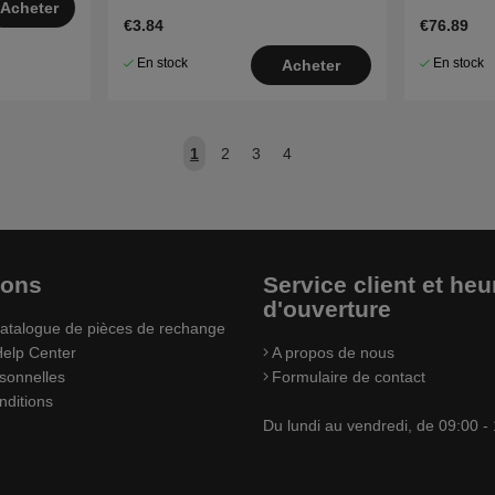
Acheter
€3.84
€76.89
En stock
En stock
Acheter
1
2
3
4
ions
Service client et heu
d'ouverture
atalogue de pièces de rechange
elp Center
A propos de nous
sonnelles
Formulaire de contact
nditions
Du lundi au vendredi, de 09:00 -