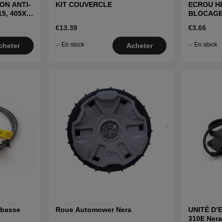
ON ANTI-
KIT COUVERCLE
ECROU H
5, 405X,
BLOCAGE
)
€13.39
€3.66
En stock
En stock
cheter
Acheter
 basse
Roue Automower Nera
UNITÉ D’
310E Nera