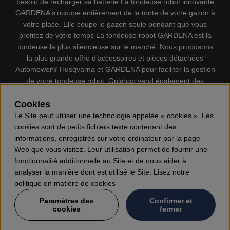
besoin de recharger sa batterie La tondeuse robot innovante
GARDENA s’occupe entièrement de la tonte de votre gazon à
votre place. Elle coupe le gazon seule pendant que vous
profitez de votre temps La tondeuse robot GARDENA est la
tondeuse la plus silencieuse sur le marché. Nous proposons
la plus grande offre d’accessoires et pièces détachées
Automower® Husqvarna et GARDENA pour faciliter la gestion
de votre tondeuse robot. Gplshop vend également des
Husqvarna Tronçonneuses, Équipement de protection
individuel, Coupe-bordures, Débroussailleuses, Taille haies,
Cookies
Motoculteurs, Souffleur, Souffleuses à neige, Nettoyeurs
Le Site peut utiliser une technologie appelée « cookies ». Les
haute pression, Aspirateur, Découpeuses, Haches, Outils
cookies sont de petits fichiers texte contenant des
forestiers, Lubrifiants, Carburants, Jouets ETC.
informations, enregistrés sur votre ordinateur par la page
Web que vous visitez. Leur utilisation permet de fournir une
fonctionnalité additionnelle au Site et de nous aider à
analyser la manière dont est utilisé le Site. Lisez notre
politique en matière de cookies
Paramètres des
Confirmer et
cookies
fermer