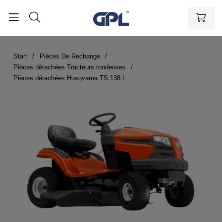
Start
Pièces De Rechange
Pièces détachées Tracteurs tondeuses
Pièces détachées Husqvarna TS 138 L