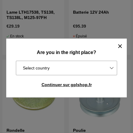
Lame LTH17538, TS138,
Batterie 12V 24Ah
TS138L, M125-97FH
€29.19
€95.39
En stock
Épuisé
Acheter
Surveiller
Are you in the right place?
Select country
Continuer sur gplshop.fr
Rondelle
Poulie