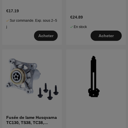
€17.19
€24.89
Sur commande. Exp. sous 2–5
En stock
j
Acheter
Acheter
Fusée de lame Husqvarna
TC130, TS38, TC38,
LTH126, LTH151 et autres