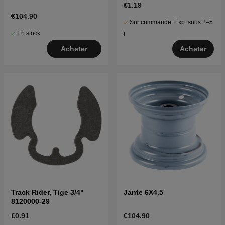
€1.19
€104.90
Sur commande. Exp. sous 2–5
En stock
j
Acheter
Acheter
Track Rider, Tige 3/4"
Jante 6X4.5
8120000-29
€0.91
€104.90