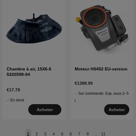
Chambre à air, 15X6-6
Moteur HS452 EU-version
5320599-04
€1388.90
€17.79
Sur commande. Exp. sous 2–5
En stock
j
Acheter
Acheter
1
2
3
4
5
6
7
8
..
11