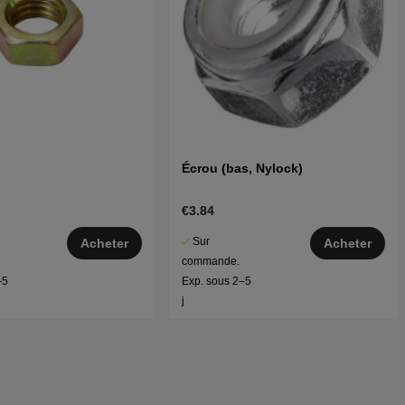
Écrou (bas, Nylock)
€3.84
Sur
Acheter
Acheter
commande.
–5
Exp. sous 2–5
j