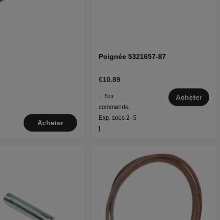
s
Poignée 5321657-87
€10.89
Sur
Acheter
commande.
Exp. sous 2–5
Acheter
j