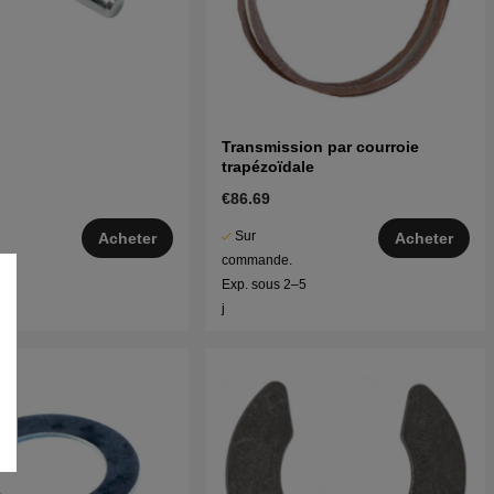
Transmission par courroie
trapézoïdale
€86.69
Sur
Acheter
Acheter
commande.
–5
Exp. sous 2–5
j