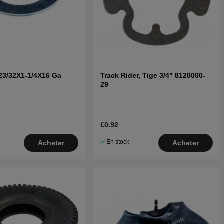
23/32X1-1/4X16 Ga
Track Rider, Tige 3/4" 8120000-
29
€0.92
En stock
Acheter
Acheter