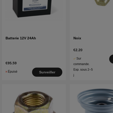
Batterie 12V 24Ah
Noix
€2.20
Sur
€95.59
commande.
Exp. sous 2–5
Épuisé
Surveiller
j