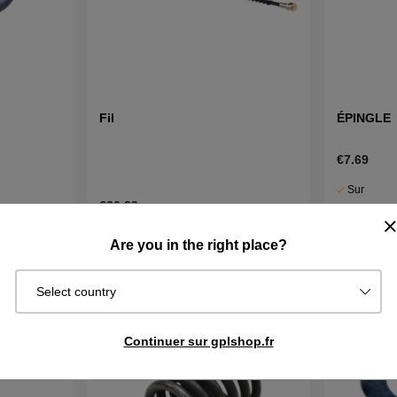
Fil
ÉPINGLE
€7.69
Sur
€26.29
commande.
Exp. sous 2
En stock
cheter
Acheter
Are you in the right place?
j
Select country
Continuer sur gplshop.fr