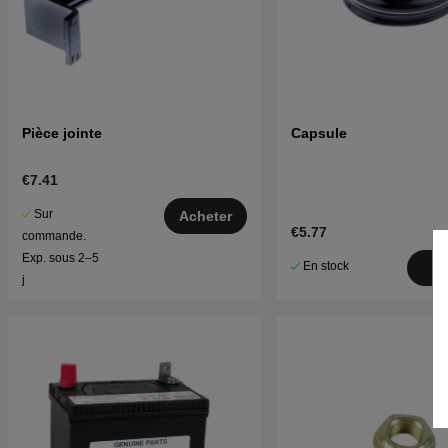
Pièce jointe
Capsule
€7.41
Sur
Acheter
€5.77
commande.
Exp. sous 2–5
En stock
A
j