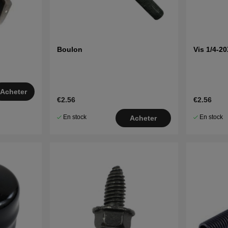
Cliquez ici pour la vue éclatée et la lis
(JICT13A) 
Cliquez ici pour la vue éclatée et la lis
(JICT13TA)
Boulon
Vis 1/4-2
Acheter
€2.56
€2.56
En stock
En stock
Acheter