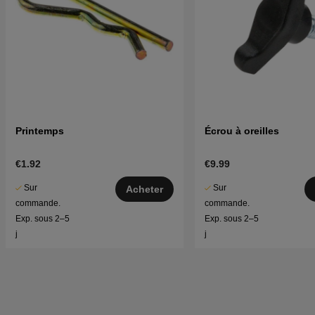
Printemps
Écrou à oreilles
€1.92
€9.99
Sur
Sur
Acheter
commande.
commande.
Exp. sous 2–5
Exp. sous 2–5
j
j