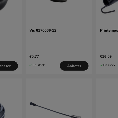
Vis 8170006-12
Printemp
€5.77
€16.59
En stock
En stock
cheter
Acheter