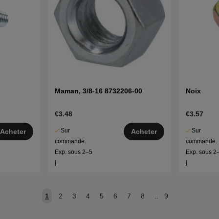
Maman, 3/8-16 8732206-00
Noix
€3.48
€3.57
Sur
Sur
Acheter
Acheter
commande.
commande.
Exp. sous 2–5
Exp. sous 2
j
j
1
2
3
4
5
6
7
8
..
9