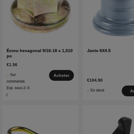
Écrou hexagonal 9/16-18 x 1,010
Jante 6X4.5
po
€1.56
Sur
Acheter
€104.90
commande.
Exp. sous 2–5
En stock
A
j