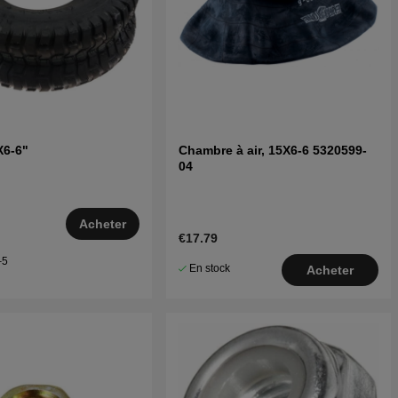
X6-6"
Chambre à air, 15X6-6 5320599-
04
Acheter
€17.79
–5
En stock
Acheter