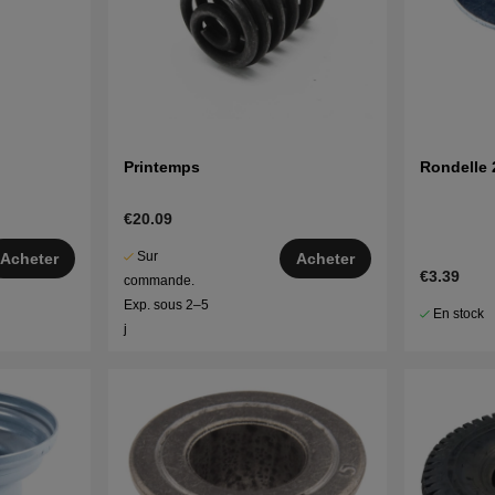
Printemps
Rondelle 
€20.09
Sur
Acheter
Acheter
€3.39
commande.
Exp. sous 2–5
En stock
j