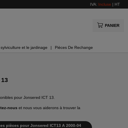
IVA:
Incluse
|
HT
PANIER
sylviculture et le jardinage
Pièces De Rechange
 13
ponibles pour Jonsered ICT 13.
tez-nous
et nous vous aiderons à trouver la
e des pièces pour Jonsered ICT13 A 2000-04