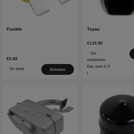
Fusible
Tuyau
€119.90
Sur
€5.68
commande.
Exp. sous 2–5
En stock
Acheter
j