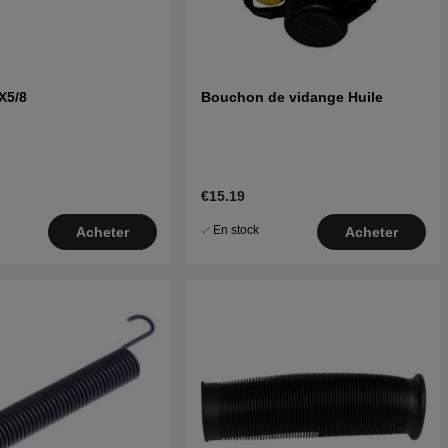
te des pièces pour Jonsered ICT 13 1999-03
9541300-29
te des pièces pour Jonsered ICT 13 1999-03
 954130027
0X5/8
Bouchon de vidange Huile
€15.19
En stock
Acheter
Acheter