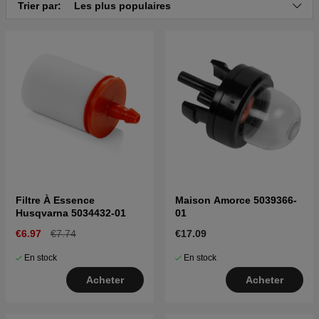
Trier par:
Les plus populaires
Filtre À Essence
Maison Amorce 5039366-
Husqvarna 5034432-01
01
€6.97
€7.74
€17.09
En stock
En stock
Acheter
Acheter