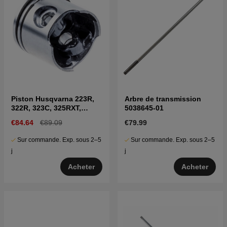
Piston Husqvarna 223R,
Arbre de transmission
322R, 323C, 325RXT,
5038645-01
323HD60, 327RX
€84.64
€89.09
€79.99
Sur commande. Exp. sous 2–5
Sur commande. Exp. sous 2–5
j
j
Acheter
Acheter