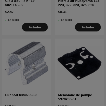
Clé à douille n° 19
Filtre à air Husqvarna 123,
5021146-02
223, 322, 323, 325, 326
€2.47
€8.31
En stock
En stock
Acheter
Acheter
Support 5440209-03
Membrane de pompe
5370200-01