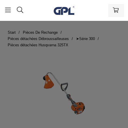
Start
Pièces De Rechange
Pièces détachées Débroussailleuses
➤Série 300
Pièces détachées Husqvarna 325TX