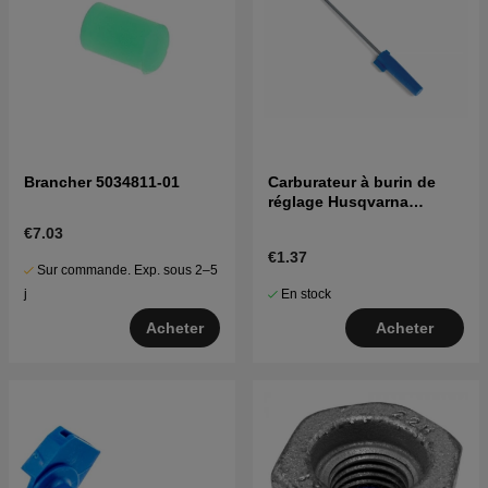
Brancher 5034811-01
Carburateur à burin de
réglage Husqvarna
5016002-03
€7.03
€1.37
Sur commande. Exp. sous 2–5
En stock
j
Acheter
Acheter