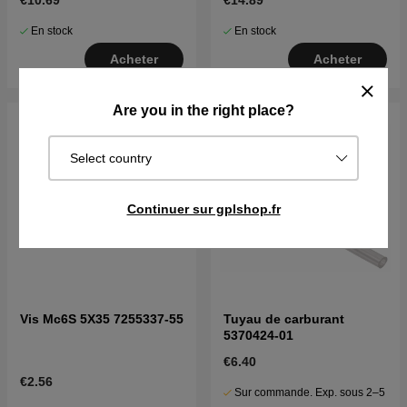
€10.69
€14.89
En stock
En stock
Acheter
Acheter
Are you in the right place?
Select country
Continuer sur gplshop.fr
Vis Mc6S 5X35 7255337-55
Tuyau de carburant
5370424-01
€6.40
€2.56
Sur commande. Exp. sous 2–5