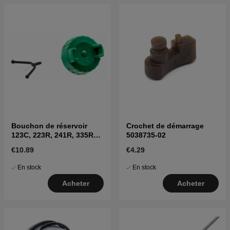
Bouchon de réservoir
Crochet de démarrage
123C, 223R, 241R, 335RX,
5038735-02
535LK, 326LX, 335FR
€10.89
€4.29
En stock
En stock
Acheter
Acheter