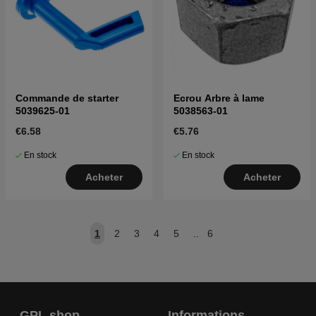
Commande de starter
Ecrou Arbre à lame
5039625-01
5038563-01
€6.58
€5.76
En stock
En stock
Acheter
Acheter
1
2
3
4
5
..
6
GPL shop
Informations