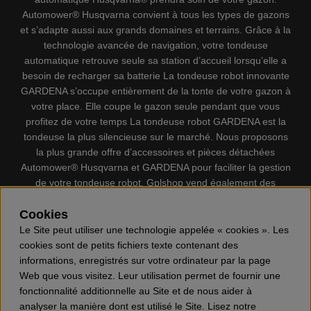
Automower® Husqvarna convient à tous les types de gazons
et s’adapte aussi aux grands domaines et terrains. Grâce à la
technologie avancée de navigation, votre tondeuse
automatique retrouve seule sa station d’accueil lorsqu’elle a
besoin de recharger sa batterie La tondeuse robot innovante
GARDENA s’occupe entièrement de la tonte de votre gazon à
votre place. Elle coupe le gazon seule pendant que vous
profitez de votre temps La tondeuse robot GARDENA est la
tondeuse la plus silencieuse sur le marché. Nous proposons
la plus grande offre d’accessoires et pièces détachées
Automower® Husqvarna et GARDENA pour faciliter la gestion
de votre tondeuse robot. Gplshop vend également des
Husqvarna Tronçonneuses, Équipement de protection
individuel, Coupe-bordures, Débroussailleuses, Taille haies,
Cookies
Motoculteurs, Souffleur, Souffleuses à neige, Nettoyeurs
Le Site peut utiliser une technologie appelée « cookies ». Les
haute pression, Aspirateur, Découpeuses, Haches, Outils
cookies sont de petits fichiers texte contenant des
forestiers, Lubrifiants, Carburants, Jouets ETC.
informations, enregistrés sur votre ordinateur par la page
Web que vous visitez. Leur utilisation permet de fournir une
fonctionnalité additionnelle au Site et de nous aider à
analyser la manière dont est utilisé le Site. Lisez notre