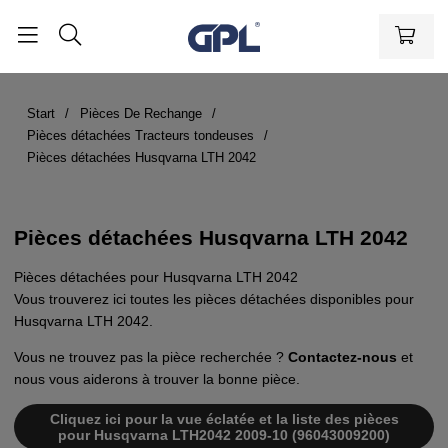
Start
Pièces De Rechange
Pièces détachées Tracteurs tondeuses
Pièces détachées Husqvarna LTH 2042
Pièces détachées Husqvarna LTH 2042
Pièces détachées pour Husqvarna LTH 2042
Vous trouverez ici toutes les pièces détachées disponibles pour
Husqvarna LTH 2042.
Vous ne trouvez pas la pièce recherchée ?
Contactez-nous
et
nous vous aiderons à trouver la bonne pièce.
Cliquez ici pour la vue éclatée et la liste des pièces
pour Husqvarna LTH2042 2009-10 (96043009200)