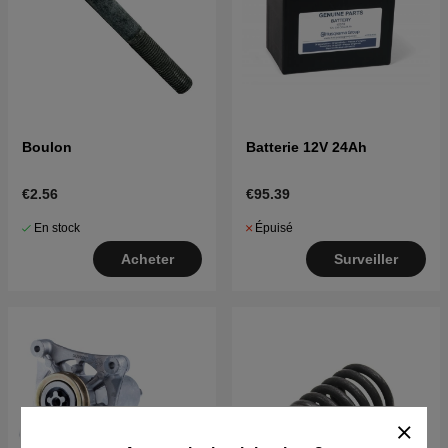
Boulon
Batterie 12V 24Ah
€2.56
€95.39
En stock
Épuisé
Acheter
Surveiller