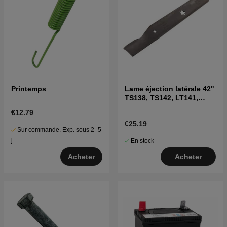
Printemps
Lame éjection latérale 42"
TS138, TS142, LT141,
LT152, LTH171 et autres
€12.79
€25.19
Sur commande. Exp. sous 2–5
En stock
j
Acheter
Acheter