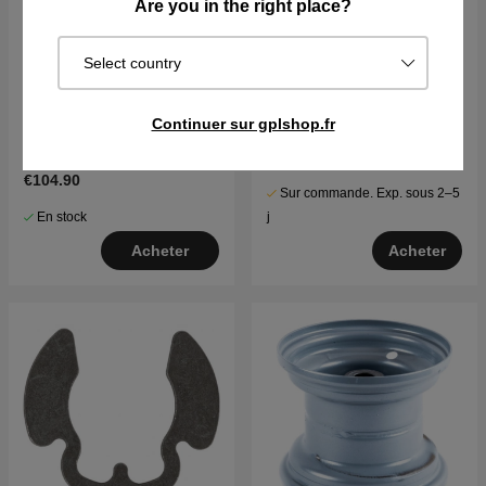
Are you in the right place?
Select country
Fusée de lame Husqvarna
Printemps
Continuer sur gplshop.fr
TC130, TS38, TC38,
LTH126, LTH151 et autres
€20.09
€104.90
Sur commande. Exp. sous 2–5
En stock
j
Acheter
Acheter