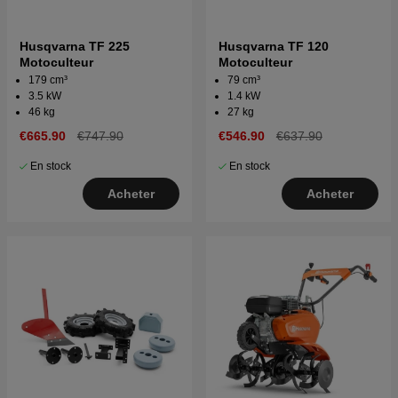
Husqvarna TF 225
Husqvarna TF 120
Motoculteur
Motoculteur
179 cm³
79 cm³
3.5 kW
1.4 kW
46 kg
27 kg
€665.90
€747.90
€546.90
€637.90
En stock
En stock
Acheter
Acheter