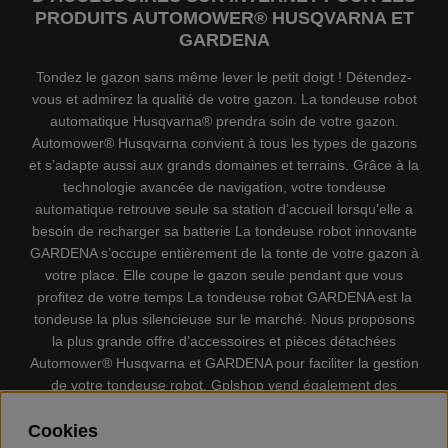
PRODUITS AUTOMOWER® HUSQVARNA ET
GARDENA
Tondez le gazon sans même lever le petit doigt ! Détendez-
vous et admirez la qualité de votre gazon. La tondeuse robot
automatique Husqvarna® prendra soin de votre gazon.
Automower® Husqvarna convient à tous les types de gazons
et s’adapte aussi aux grands domaines et terrains. Grâce à la
technologie avancée de navigation, votre tondeuse
automatique retrouve seule sa station d’accueil lorsqu’elle a
besoin de recharger sa batterie La tondeuse robot innovante
GARDENA s’occupe entièrement de la tonte de votre gazon à
votre place. Elle coupe le gazon seule pendant que vous
profitez de votre temps La tondeuse robot GARDENA est la
tondeuse la plus silencieuse sur le marché. Nous proposons
la plus grande offre d’accessoires et pièces détachées
Automower® Husqvarna et GARDENA pour faciliter la gestion
de votre tondeuse robot. Gplshop vend également des
Husqvarna Tronçonneuses, Équipement de protection
Cookies
individuel, Coupe-bordures, Débroussailleuses, Taille haies,