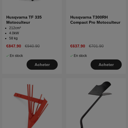
Husqvarna TF 335
Husqvarna T300RH
Motoculteur
Compact Pro Motoculteur
212cm³
4.0kW
58 kg
€847.90
€940.90
€637.90
€701.90
En stock
En stock
Acheter
Acheter