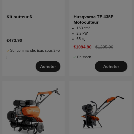
Kit butteur 6
Husqvarna TF 435P
Motoculteur
163 cm³
2.8 kW
65 kg
€473.90
€1094.90
€1205.90
Sur commande. Exp. sous 2–5
j
En stock
Acheter
Acheter