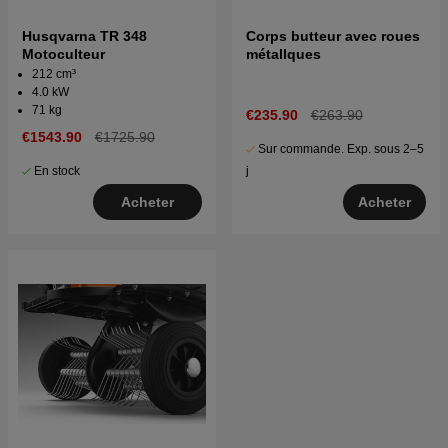
Husqvarna TR 348
Corps butteur avec roues
Motoculteur
métallques
212 cm³
4.0 kW
71 kg
€235.90
€263.90
€1543.90
€1725.90
Sur commande. Exp. sous 2–5
j
En stock
Acheter
Acheter