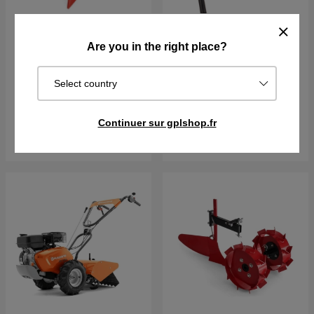
Potatoes harvesting
Corps butteur
Are you in the right place?
plough
€84.79
Select country
€52.89
Sur commande. Exp. sous 2–5
En stock
j
Continuer sur gplshop.fr
Acheter
Acheter