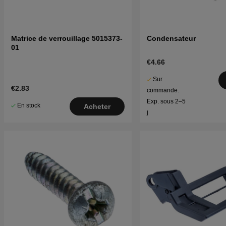
Matrice de verrouillage 5015373-
Condensateur
01
€4.66
Sur
€2.83
commande.
Exp. sous 2–5
En stock
Acheter
j