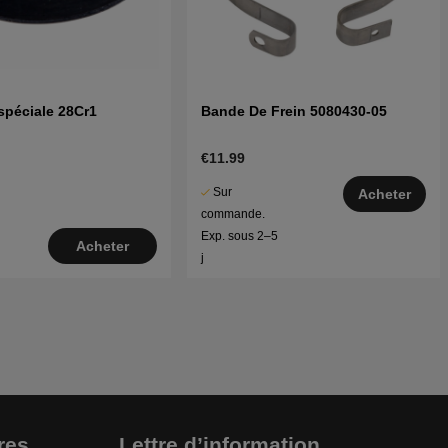
spéciale 28Cr1
Bande De Frein 5080430-05
€11.99
Sur
Acheter
commande.
Exp. sous 2–5
Acheter
j
res
Lettre d’information