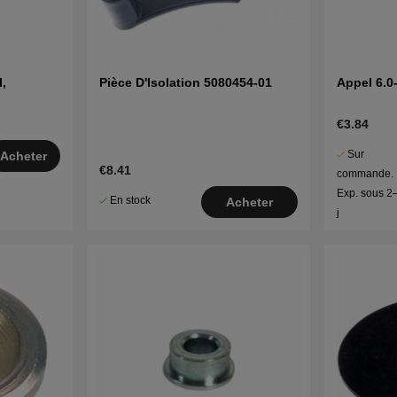
,
Pièce D'Isolation 5080454-01
Appel 6.0
€3.84
Sur
Acheter
€8.41
commande.
Exp. sous 2
En stock
Acheter
j