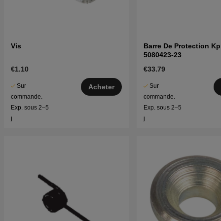
Vis
Barre De Protection Kpl
5080423-23
€1.10
€33.79
Sur
Sur
Acheter
commande.
commande.
Exp. sous 2–5
Exp. sous 2–5
j
j