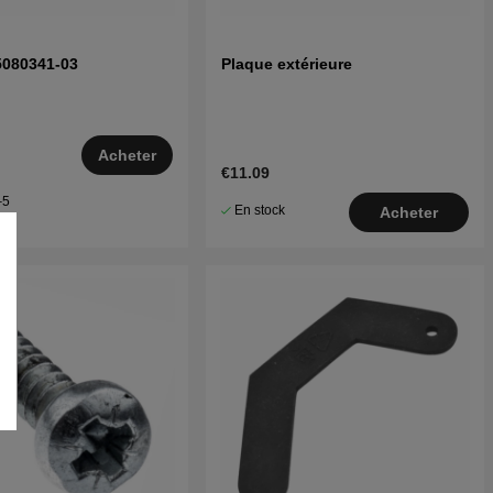
5080341-03
Plaque extérieure
Acheter
€11.09
–5
En stock
Acheter