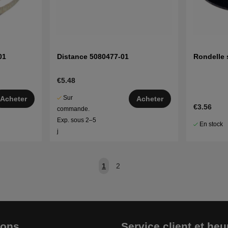
01
Distance 5080477-01
Rondelle 
€5.48
Sur
Acheter
Acheter
€3.56
commande.
Exp. sous 2–5
En stock
j
1
2
ions
Service client et heu