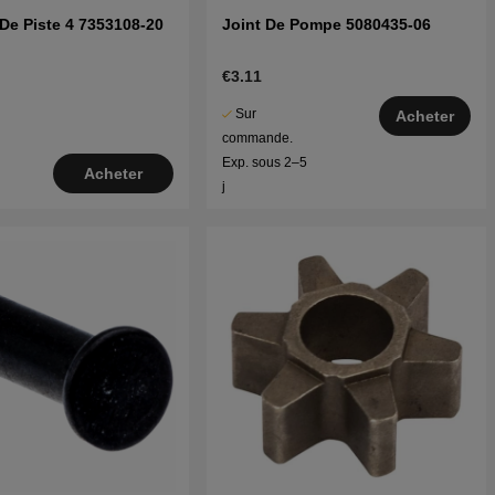
De Piste 4 7353108-20
Joint De Pompe 5080435-06
€3.11
Sur
Acheter
commande.
Exp. sous 2–5
Acheter
j