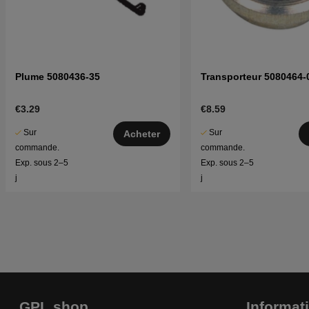
Plume 5080436-35
Transporteur 5080464-
€3.29
€8.59
Sur
Sur
Acheter
commande.
commande.
Exp. sous 2–5
Exp. sous 2–5
j
j
GPL shop
Informat