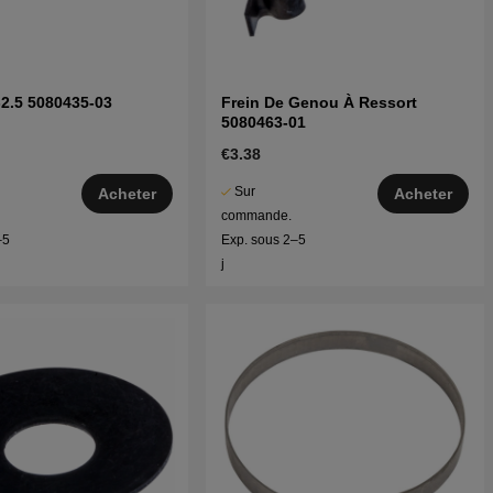
-2.5 5080435-03
Frein De Genou À Ressort
5080463-01
€3.38
Sur
Acheter
Acheter
commande.
–5
Exp. sous 2–5
j