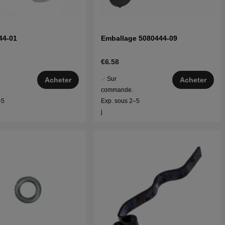
44-01
Emballage 5080444-09
€6.58
Sur
Acheter
Acheter
commande.
–5
Exp. sous 2–5
j