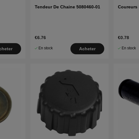
Tendeur De Chaine 5080460-01
Coureurs 
€6.76
€0.78
En stock
En stock
cheter
Acheter