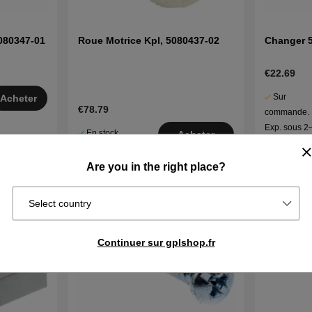
080347-01
Roue Motrice Kpl, 5080437-02
Changer 
€22.69
Sur
Acheter
€78.79
commande.
Exp. sous 2
En stock
Acheter
j
Are you in the right place?
Select country
Continuer sur gplshop.fr