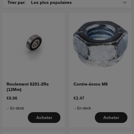
Cliquez ici pour la vue éclatée et la liste des pièces
Trier par:
Les plus populaires
pour Husqvarna M53S Pro 2013-02 (967174801)
Roulement 6201-2Rs
Contre-écrou M8
(12Mm)
€8.86
€2.47
En stock
En stock
Acheter
Acheter