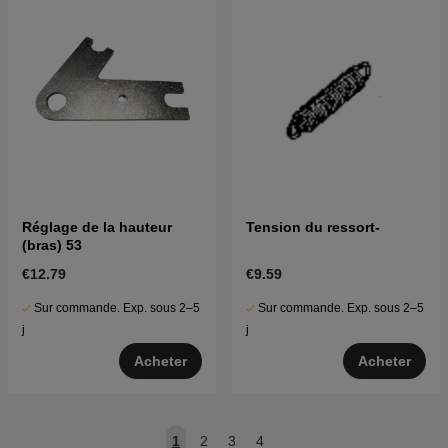
Réglage de la hauteur
Tension du ressort-
(bras) 53
€12.79
€9.59
Sur commande. Exp. sous 2–5
Sur commande. Exp. sous 2–5
j
j
Acheter
Acheter
1
2
3
4