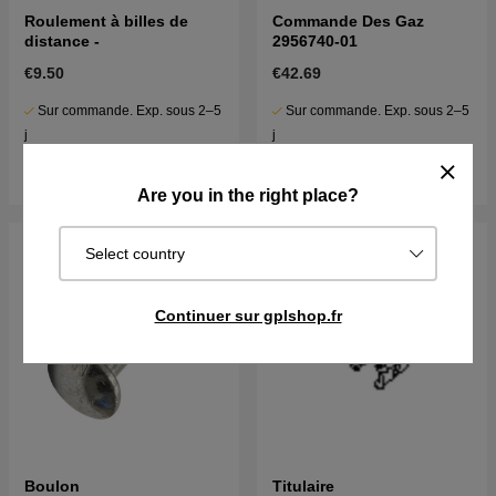
Roulement à billes de
Commande Des Gaz
distance -
2956740-01
€9.50
€42.69
Sur commande. Exp. sous 2–5
Sur commande. Exp. sous 2–5
j
j
Acheter
Acheter
Are you in the right place?
Select country
Continuer sur gplshop.fr
Boulon
Titulaire