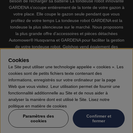
besoin de recharger sa batterie La tondeuse robot innovante
GARDENA s’occupe entièrement de la tonte de votre gazon à
votre place. Elle coupe le gazon seule pendant que vous
profitez de votre temps La tondeuse robot GARDENA est la
tondeuse la plus silencieuse sur le marché. Nous proposons
la plus grande offre d’accessoires et pièces détachées
Automower® Husqvarna et GARDENA pour faciliter la gestion
de votre tondeuse robot. Gplshop vend également des
Husqvarna Tronçonneuses, Équipement de protection
individuel, Coupe-bordures, Débroussailleuses, Taille haies,
Cookies
Motoculteurs, Souffleur, Souffleuses à neige, Nettoyeurs
Le Site peut utiliser une technologie appelée « cookies ». Les
haute pression, Aspirateur, Découpeuses, Haches, Outils
cookies sont de petits fichiers texte contenant des
forestiers, Lubrifiants, Carburants, Jouets ETC.
informations, enregistrés sur votre ordinateur par la page
Web que vous visitez. Leur utilisation permet de fournir une
fonctionnalité additionnelle au Site et de nous aider à
analyser la manière dont est utilisé le Site. Lisez notre
politique en matière de cookies
Paramètres des
Confirmer et
cookies
fermer