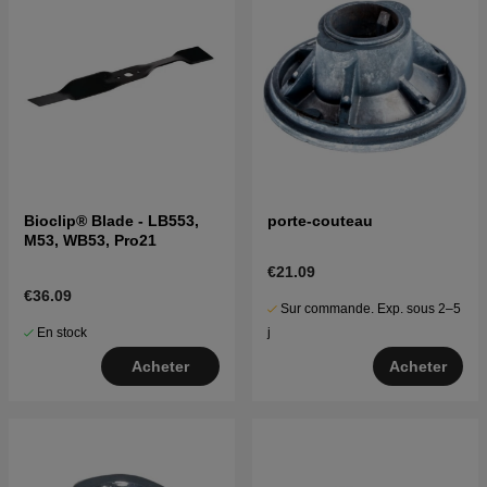
Bioclip® Blade - LB553,
porte-couteau
M53, WB53, Pro21
€21.09
€36.09
Sur commande. Exp. sous 2–5
En stock
j
Acheter
Acheter