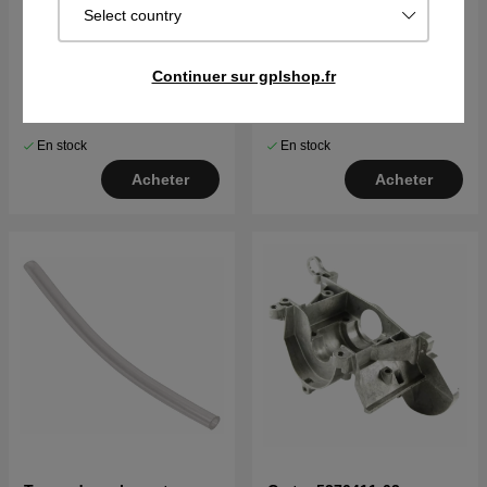
Select country
Membrane de pompe
Vis Mc6S 5X35 7255337-55
Continuer sur gplshop.fr
5370200-01
€14.89
€2.56
En stock
En stock
Acheter
Acheter