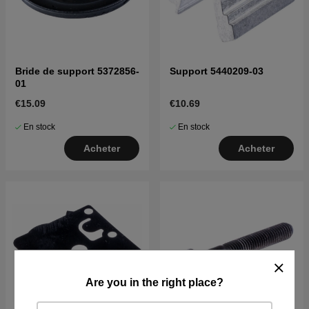
Bride de support 5372856-
Support 5440209-03
01
€15.09
€10.69
En stock
En stock
Acheter
Acheter
Are you in the right place?