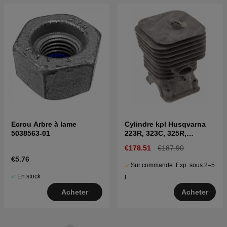
Ecrou Arbre à lame
Cylindre kpl Husqvarna
5038563-01
223R, 323C, 325R,
323HD60
€178.51
€187.90
€5.76
Sur commande. Exp. sous 2–5
En stock
j
Acheter
Acheter