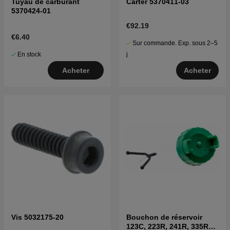
Tuyau de carburant
Carter 5370411-03
5370424-01
€92.19
€6.40
Sur commande. Exp. sous 2–5
En stock
j
Acheter
Acheter
Vis 5032175-20
Bouchon de réservoir
123C, 223R, 241R, 335RX,