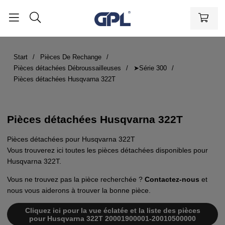
Start
Pièces De Rechange
Pièces détachées Débroussailleuses
➤Série 300
Pièces détachées Husqvarna 322T
Pièces détachées Husqvarna 322T
Pièces détachées pour Husqvarna 322T
Vous trouverez ici toutes les pièces détachées disponibles pour
Husqvarna 322T.
Vous ne trouvez pas la pièce recherchée ?
Contactez-nous
et
nous vous aiderons à trouver la bonne pièce.
Cliquez ici pour la vue éclatée et la liste des pièces
pour Husqvarna 322T 20001900001-20010500000