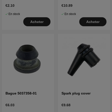
535LK, 326LX, 335FR
€2.10
€10.89
En stock
En stock
Acheter
Acheter
Bague 5037358-01
Spark plug cover
€6.03
€9.68