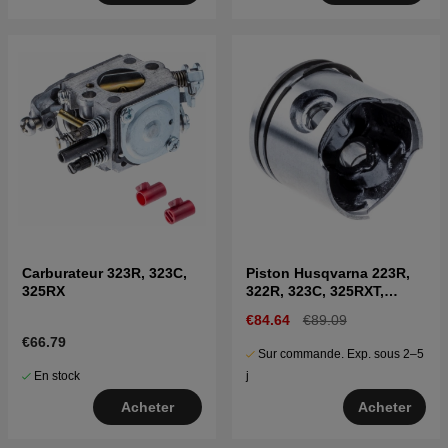
Carburateur 323R, 323C,
Piston Husqvarna 223R,
325RX
322R, 323C, 325RXT,
323HD60, 327RX
€84.64
€89.09
€66.79
Sur commande. Exp. sous 2–5
En stock
j
Acheter
Acheter