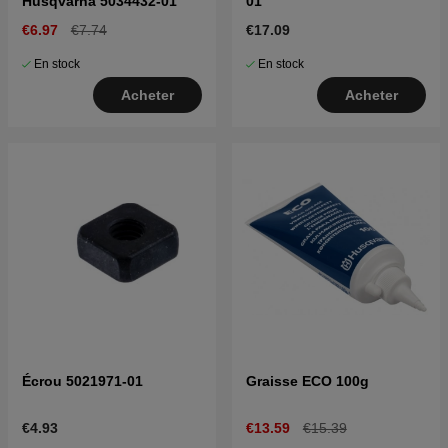
Husqvarna 5034432-01
01
€6.97
€7.74
€17.09
En stock
En stock
Acheter
Acheter
Écrou 5021971-01
Graisse ECO 100g
€4.93
€13.59
€15.39