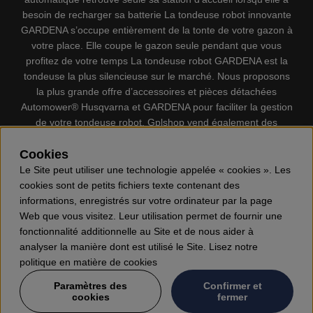
besoin de recharger sa batterie La tondeuse robot innovante
GARDENA s’occupe entièrement de la tonte de votre gazon à
votre place. Elle coupe le gazon seule pendant que vous
profitez de votre temps La tondeuse robot GARDENA est la
tondeuse la plus silencieuse sur le marché. Nous proposons
la plus grande offre d’accessoires et pièces détachées
Automower® Husqvarna et GARDENA pour faciliter la gestion
de votre tondeuse robot. Gplshop vend également des
Husqvarna Tronçonneuses, Équipement de protection
individuel, Coupe-bordures, Débroussailleuses, Taille haies,
Cookies
Motoculteurs, Souffleur, Souffleuses à neige, Nettoyeurs
Le Site peut utiliser une technologie appelée « cookies ». Les
haute pression, Aspirateur, Découpeuses, Haches, Outils
cookies sont de petits fichiers texte contenant des
forestiers, Lubrifiants, Carburants, Jouets ETC.
informations, enregistrés sur votre ordinateur par la page
Web que vous visitez. Leur utilisation permet de fournir une
fonctionnalité additionnelle au Site et de nous aider à
analyser la manière dont est utilisé le Site. Lisez notre
politique en matière de cookies
Paramètres des
Confirmer et
cookies
fermer