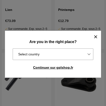
Lien
Printemps
€73.09
€12.79
Sur commande. Exp. sous 2–5
Sur commande. Exp. sous 2–5
j
j
Acheter
Acheter
Are you in the right place?
Select country
Continuer sur gplshop.fr