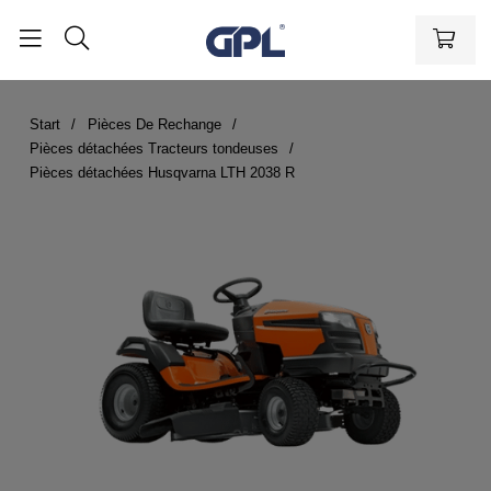
Start
Pièces De Rechange
Pièces détachées Tracteurs tondeuses
Pièces détachées Husqvarna LTH 2038 R