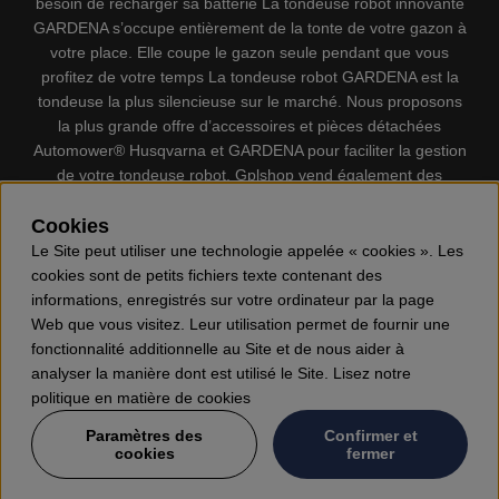
besoin de recharger sa batterie La tondeuse robot innovante
GARDENA s’occupe entièrement de la tonte de votre gazon à
votre place. Elle coupe le gazon seule pendant que vous
profitez de votre temps La tondeuse robot GARDENA est la
tondeuse la plus silencieuse sur le marché. Nous proposons
la plus grande offre d’accessoires et pièces détachées
Automower® Husqvarna et GARDENA pour faciliter la gestion
de votre tondeuse robot. Gplshop vend également des
Husqvarna Tronçonneuses, Équipement de protection
individuel, Coupe-bordures, Débroussailleuses, Taille haies,
Cookies
Motoculteurs, Souffleur, Souffleuses à neige, Nettoyeurs
Le Site peut utiliser une technologie appelée « cookies ». Les
haute pression, Aspirateur, Découpeuses, Haches, Outils
cookies sont de petits fichiers texte contenant des
forestiers, Lubrifiants, Carburants, Jouets ETC.
informations, enregistrés sur votre ordinateur par la page
Web que vous visitez. Leur utilisation permet de fournir une
fonctionnalité additionnelle au Site et de nous aider à
analyser la manière dont est utilisé le Site. Lisez notre
politique en matière de cookies
Paramètres des
Confirmer et
cookies
fermer