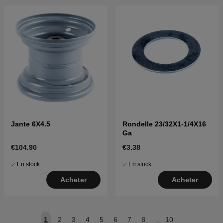
Jante 6X4.5
Rondelle 23/32X1-1/4X16
Ga
€104.90
€3.38
En stock
En stock
Acheter
Acheter
1
2
3
4
5
6
7
8
..
10