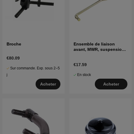
Broche
Ensemble de liaison
avant, MWR, suspension
10.63
€80.09
€17.59
Sur commande. Exp. sous 2–5
En stock
j
Acheter
Acheter