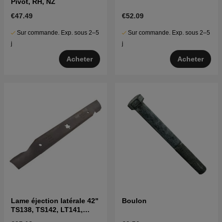
Pivot, RH, NZ
€47.49
€52.09
Sur commande. Exp. sous 2–5
Sur commande. Exp. sous 2–5
j
j
Acheter
Acheter
Lame éjection latérale 42"
Boulon
TS138, TS142, LT141,
LT152, LTH171 et autres