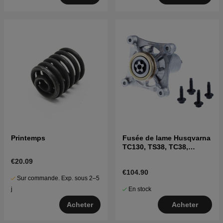
Printemps
Fusée de lame Husqvarna
TC130, TS38, TC38,
LTH126, LTH151 et autres
€20.09
€104.90
Sur commande. Exp. sous 2–5
En stock
j
Acheter
Acheter