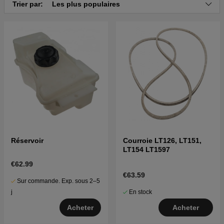
Cliquez ici pour la vue éclatée et la liste des pièces
Trier par:
Les plus populaires
pour Husqvarna LTH2038R 2013-05 (96041028301)
Cliquez ici pour la vue éclatée et la liste des pièces
pour Husqvarna LTH2038R 2014-05 (96041028302)
Réservoir
Courroie LT126, LT151,
LT154 LT1597
€62.99
€63.59
Sur commande. Exp. sous 2–5
En stock
j
Acheter
Acheter