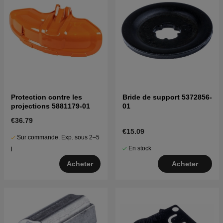
Protection contre les
Bride de support 5372856-
projections 5881179-01
01
€36.79
€15.09
Sur commande. Exp. sous 2–5
En stock
j
Acheter
Acheter