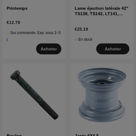
Printemps
Lame éjection latérale 42"
TS138, TS142, LT141,
LT152, LTH171 et autres
€12.79
€25.19
Sur commande. Exp. sous 2–5
En stock
j
Acheter
Acheter
Boulon
Jante 6X4.5