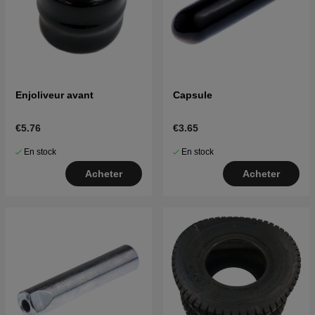
Enjoliveur avant
Capsule
€5.76
€3.65
En stock
En stock
Acheter
Acheter