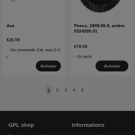
Axe
Pneus, 18X9.50-8, arrière
5324205-31
€26.59
€78.59
Sur commande. Exp. sous 2–5
En stock
j
Acheter
Acheter
1
2
3
4
5
GPL shop
Informations