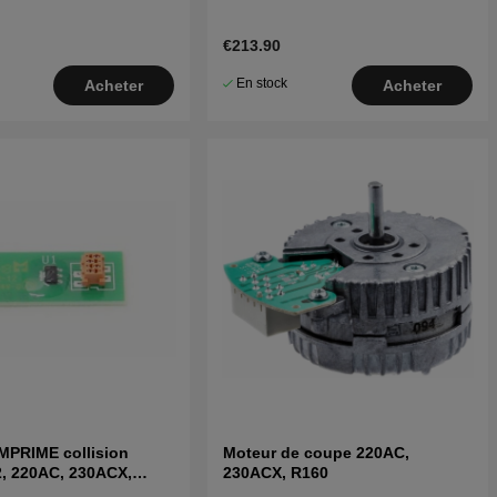
€213.90
En stock
Acheter
Acheter
MPRIME collision
Moteur de coupe 220AC,
, 220AC, 230ACX,
230ACX, R160