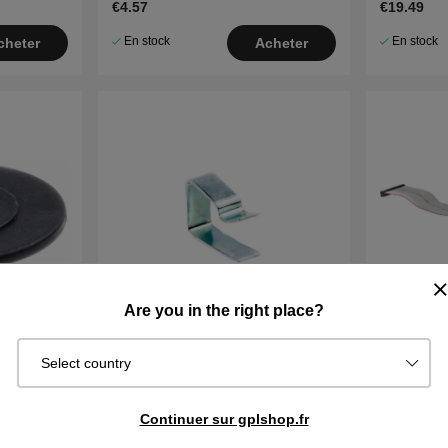
€4.57
€19.49
En stock
En stock
cheter
Acheter
Are you in the right place?
Select country
COLLIER DE SERRAGE
CÂBLAG
Continuer sur gplshop.fr
€1.28
€50.69