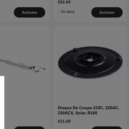
€92.69
En stock
Acheter
Acheter
E
Disque De Coupe 210C, 220AC,
230ACX, Solar, R160
€21.69