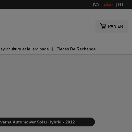
IVA:
Incluse
|
HT
PANIER
sylviculture et le jardinage
Pièces De Rechange
varna Automower Solar Hybrid - 2012