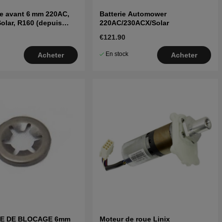
ue avant 6 mm 220AC,
Batterie Automower
olar, R160 (depuis
220AC/230ACX/Solar
€121.90
En stock
Acheter
Acheter
E DE BLOCAGE 6mm
Moteur de roue Linix