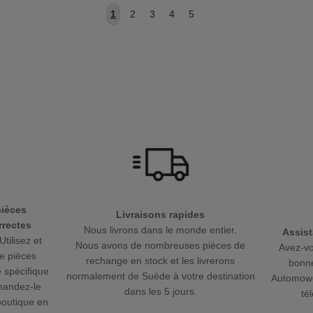
1
2
3
4
5
pièces
Livraisons rapides
rectes
Nous livrons dans le monde entier.
Assist
Utilisez et
Nous avons de nombreuses pièces de
Avez-vo
e pièces
rechange en stock et les livrerons
bonne
 spécifique
normalement de Suède à votre destination
Automowe
mandez-le
dans les 5 jours.
té
boutique en