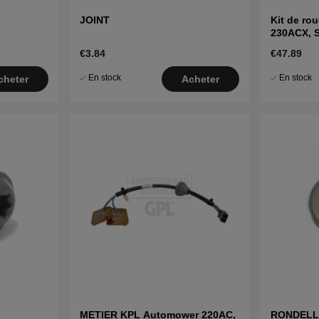
JOINT
Kit de ro
230ACX, S
2010)
€3.84
€47.89
En stock
En stock
cheter
Acheter
METIER KPL Automower 220AC,
RONDELL