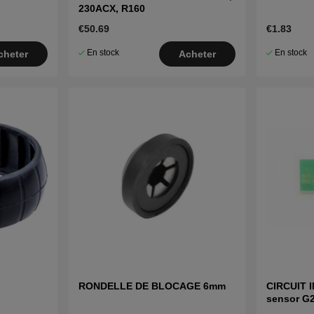
230ACX, R160
€50.69
€1.83
En stock
En stock
cheter
Acheter
RONDELLE DE BLOCAGE 6mm
CIRCUIT I
sensor G2
260ACX