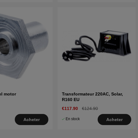
l motor
Transformateur 220AC, Solar,
R160 EU
€117.90
€124.90
En stock
Acheter
Acheter