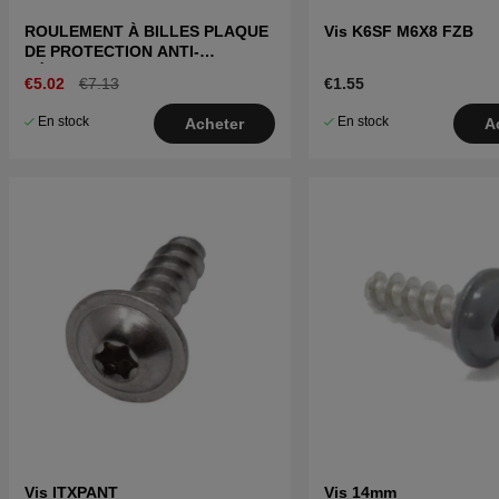
ROULEMENT À BILLES PLAQUE
Vis K6SF M6X8 FZB
DE PROTECTION ANTI-
DÉRAPAGE
€5.02
€7.13
€1.55
En stock
En stock
Acheter
A
Vis ITXPANT
Vis 14mm