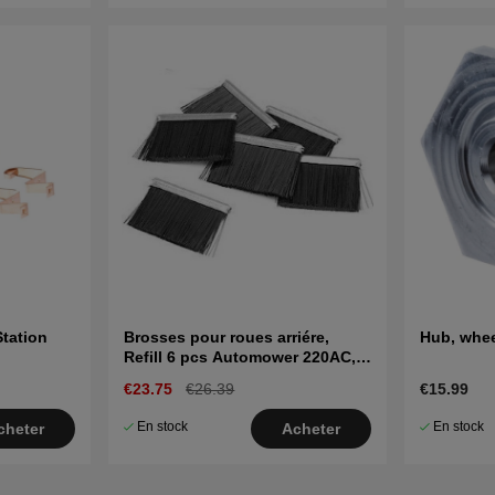
tation
Brosses pour roues arriére,
Hub, whee
Refill 6 pcs Automower 220AC,
230ACX, 310, 315, Nera
€23.75
€26.39
€15.99
En stock
En stock
cheter
Acheter