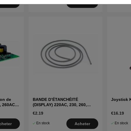
En stock
En stock
cheter
Acheter
ion de
BANDE D’ÉTANCHÉITÉ
Joystick K
, 260ACX,
(DISPLAY) 220AC, 230, 260,
265ACX
€2.19
€16.19
En stock
En stock
cheter
Acheter