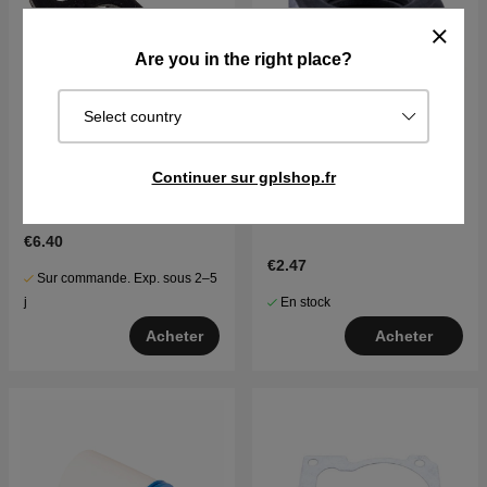
Are you in the right place?
Select country
Continuer sur gplshop.fr
Montage Du Carburateur
Noix 5032204-01
5979097-01
€6.40
€2.47
Sur commande. Exp. sous 2–5
En stock
j
Acheter
Acheter