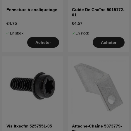
Fermeture à encliquetage
Guide De Chaîne 5015172-
01
€4.75
€4.57
En stock
En stock
Acheter
Acheter
Vis Itxscfm 5257551-05
Attache-Chaîne 5373779-