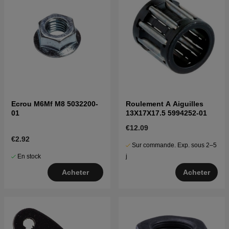
Ecrou M6Mf M8 5032200-
Roulement A Aiguilles
01
13X17X17.5 5994252-01
€12.09
€2.92
Sur commande. Exp. sous 2–5
En stock
j
Acheter
Acheter