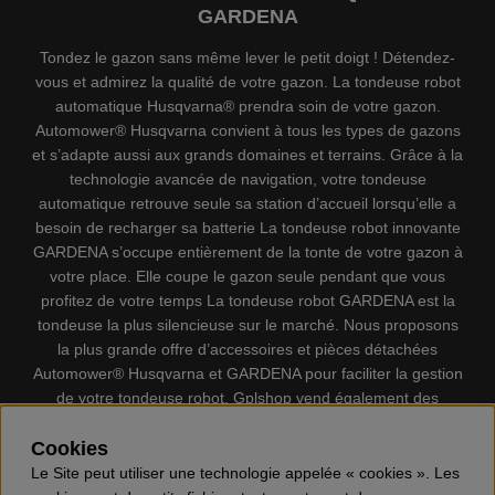
GARDENA
Tondez le gazon sans même lever le petit doigt ! Détendez-
vous et admirez la qualité de votre gazon. La tondeuse robot
automatique Husqvarna® prendra soin de votre gazon.
Automower® Husqvarna convient à tous les types de gazons
et s’adapte aussi aux grands domaines et terrains. Grâce à la
technologie avancée de navigation, votre tondeuse
automatique retrouve seule sa station d’accueil lorsqu’elle a
besoin de recharger sa batterie La tondeuse robot innovante
GARDENA s’occupe entièrement de la tonte de votre gazon à
votre place. Elle coupe le gazon seule pendant que vous
profitez de votre temps La tondeuse robot GARDENA est la
tondeuse la plus silencieuse sur le marché. Nous proposons
la plus grande offre d’accessoires et pièces détachées
Automower® Husqvarna et GARDENA pour faciliter la gestion
de votre tondeuse robot. Gplshop vend également des
Husqvarna Tronçonneuses, Équipement de protection
individuel, Coupe-bordures, Débroussailleuses, Taille haies,
Cookies
Motoculteurs, Souffleur, Souffleuses à neige, Nettoyeurs
Le Site peut utiliser une technologie appelée « cookies ». Les
haute pression, Aspirateur, Découpeuses, Haches, Outils