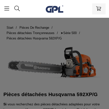
Start
Pièces De Rechange
Pièces détachées Tronçonneuses
➤Série 500
Pièces détachées Husqvarna 592XP/G
Pièces détachées Husqvarna 592XP/G
Si
vous recherchez des pièces détachées adaptées pour votre