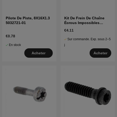
Pilote De Piste, 8X16X1.3
Kit De Frein De Chaîne
5032721-01
Écrous Impossibles
5310129-01
€4.11
€0.78
Sur commande. Exp. sous 2–5
En stock
j
Acheter
Acheter