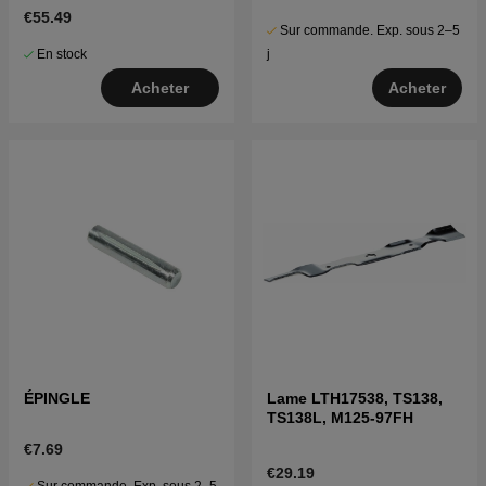
€55.49
Sur commande. Exp. sous 2–5
En stock
j
Acheter
Acheter
ÉPINGLE
Lame LTH17538, TS138,
TS138L, M125-97FH
€7.69
€29.19