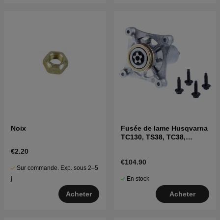
Noix
Fusée de lame Husqvarna
TC130, TS38, TC38,
LTH126, LTH151 et autres
€2.20
€104.90
Sur commande. Exp. sous 2–5
En stock
j
Acheter
Acheter