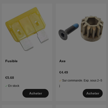
Cliquez ici pour la vue éclatée et la liste des pièces
pour Husqvarna LT1597 2014-03 (96041005012)
Cliquez ici pour la vue éclatée et la liste des pièces
pour Husqvarna LT1597 2015-02 (96041005012)
Fusible
Axe
€4.49
€5.68
Sur commande. Exp. sous 2–5
En stock
j
Acheter
Acheter