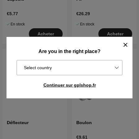
€5.77
€26.29
En stock
En stock
Acheter
Acheter
Are you in the right place?
Select country
Continuer sur gplshop.fr
Déflecteur
Boulon
€9.61