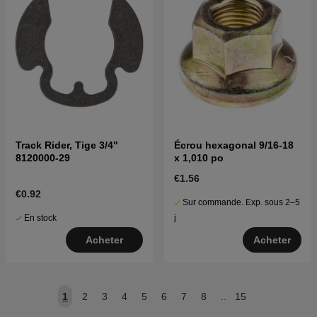
Track Rider, Tige 3/4"
Écrou hexagonal 9/16-18
8120000-29
x 1,010 po
€1.56
€0.92
Sur commande. Exp. sous 2–5
En stock
j
Acheter
Acheter
1
2
3
4
5
6
7
8
..
15