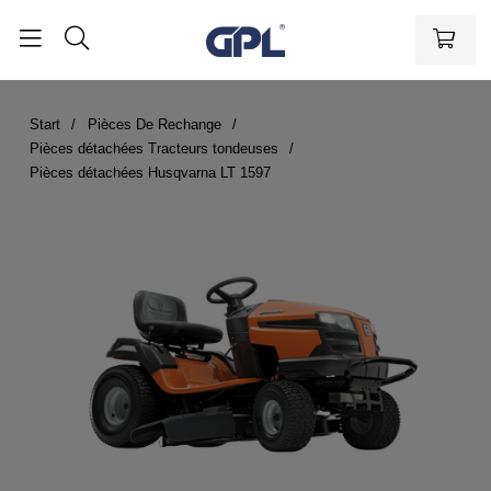
Start
Pièces De Rechange
Pièces détachées Tracteurs tondeuses
Pièces détachées Husqvarna LT 1597