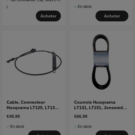
Sur commande. Exp. sous 2–5
En stock
j
Acheter
Acheter
Cable, Connecteur
Courroie Husqvarna
Husqvarna LT125, LT130,
LT131, LT151, Jonsered
LT151 mfl
LT2113A, LT2115A
€49.99
€66.99
En stock
En stock