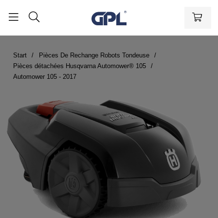
Start
Pièces De Rechange Robots Tondeuse
Pièces détachées Husqvarna Automower® 105
Automower 105 - 2017