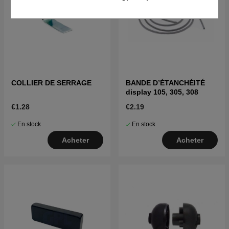
COLLIER DE SERRAGE
BANDE D’ÉTANCHÉITÉ
display 105, 305, 308
€1.28
€2.19
En stock
En stock
Acheter
Acheter