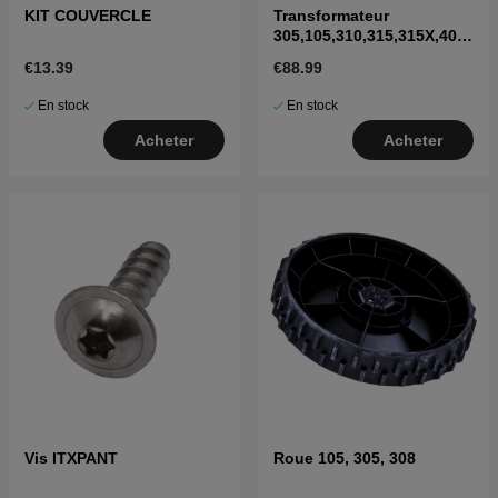
KIT COUVERCLE
Transformateur
305,105,310,315,315X,405
X,415X,310 Mark II,315
€13.39
€88.99
Mark II
En stock
En stock
Acheter
Acheter
Vis ITXPANT
Roue 105, 305, 308