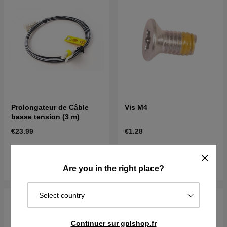
Prolongateur de Câble
Vis M4
basse tension (3 m)
€23.99
€1.28
En stock
En stock
Acheter
Acheter
Are you in the right place?
Select country
Continuer sur gplshop.fr