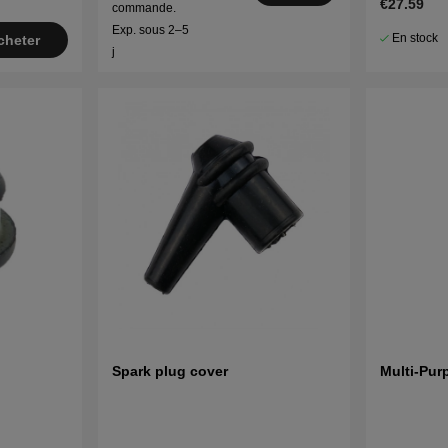
€27.59
commande.
Exp. sous 2–5
En stock
cheter
j
Spark plug cover
Multi-Pur