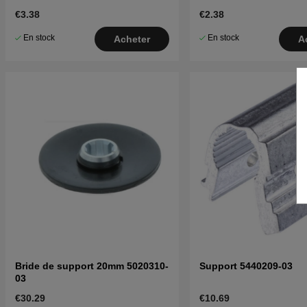
€3.38
€2.38
En stock
En stock
Acheter
A
Bride de support 20mm 5020310-
Support 5440209-03
03
€30.29
€10.69