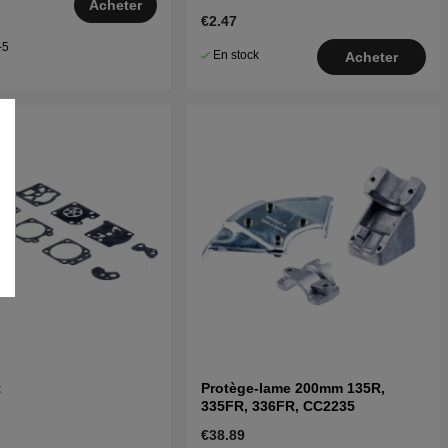
Acheter
€2.47
–5
En stock
Acheter
t
Protège-lame 200mm 135R,
335FR, 336FR, CC2235
€38.89