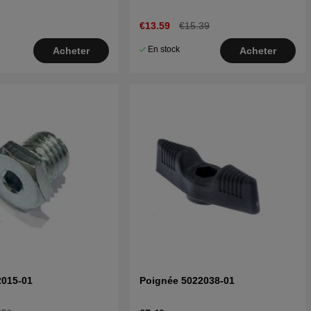
€13.59
€15.39
En stock
Acheter
Acheter
2015-01
Poignée 5022038-01