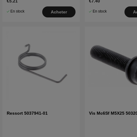
€5.21
€7.40
En stock
En stock
Acheter
A
Ressort 5037941-01
Vis Mc6Sf M5X25 5032