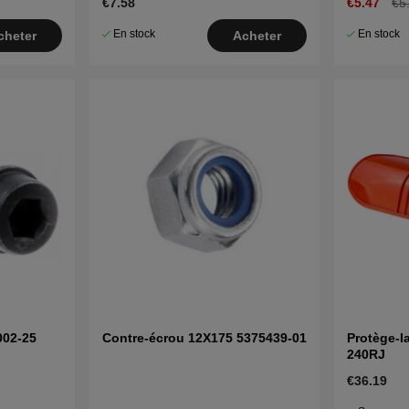
€7.58
€5.47
€5
En stock
En stock
cheter
Acheter
002-25
Contre-écrou 12X175 5375439-01
Protège-
240RJ
€36.19