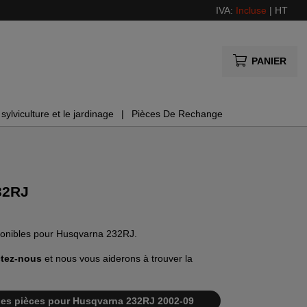
IVA:
Incluse
|
HT
PANIER
sylviculture et le jardinage
Pièces De Rechange
32RJ
sponibles pour Husqvarna 232RJ.
tez-nous
et nous vous aiderons à trouver la
te des pièces pour Husqvarna 232RJ 2002-09