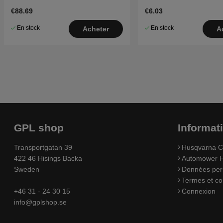
€88.69
€6.03
En stock
En stock
Acheter
A
GPL shop
Informat
Transportgatan 39
Husqvarna C
422 46 Hisings Backa
Automower H
Sweden
Données per
Termes et co
+46 31 - 24 30 15
Connexion
info@gplshop.se