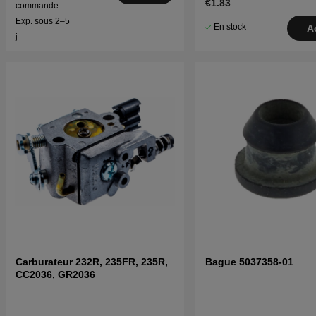
€1.83
commande.
Exp. sous 2–5
En stock
A
j
Carburateur 232R, 235FR, 235R,
Bague 5037358-01
CC2036, GR2036