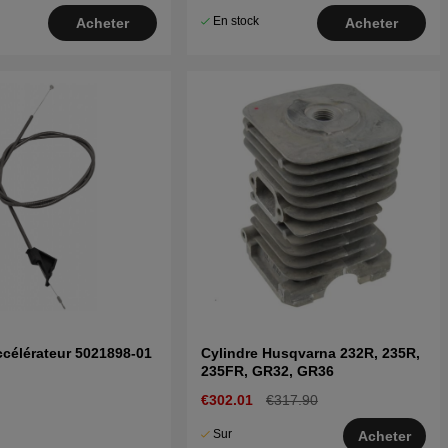
En stock
Acheter
Acheter
ccélérateur 5021898-01
Cylindre Husqvarna 232R, 235R,
235FR, GR32, GR36
€302.01
€317.90
Sur
Acheter