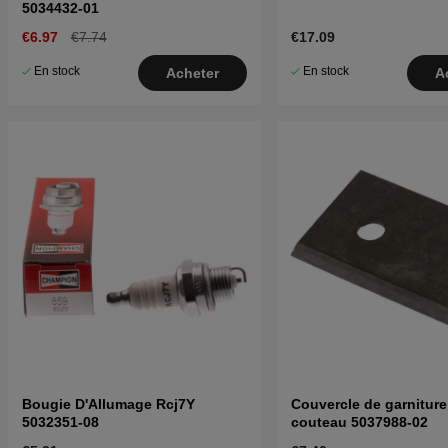
5034432-01
€6.97
€7.74
€17.09
En stock
En stock
Acheter
A
Bougie D'Allumage Rcj7Y
Couvercle de garniture
5032351-08
couteau 5037988-02