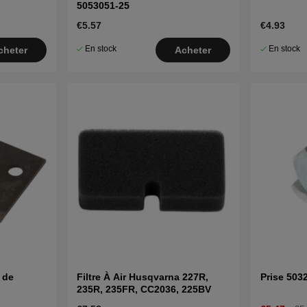
5053051-25
€5.57
€4.93
En stock
En stock
cheter
Acheter
 de
Filtre À Air Husqvarna 227R,
Prise 503
235R, 235FR, CC2036, 225BV