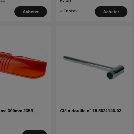
.76
€7.40
En stock
Acheter
Acheter
lame 300mm 235R,
Clé à douille n° 19 5021146-02