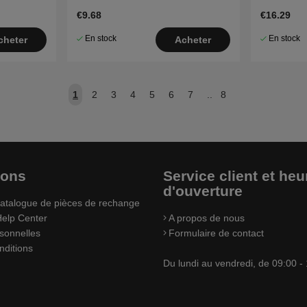
€9.68
€16.29
En stock
En stock
cheter
Acheter
1
2
3
4
5
6
7
..
8
ions
Service client et heu
d'ouverture
atalogue de pièces de rechange
elp Center
A propos de nous
sonnelles
Formulaire de contact
nditions
Du lundi au vendredi, de 09:00 -