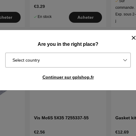
Sur
€3.29
commande.
Exp. sous 2
En stock
cheter
Acheter
j
Are you in the right place?
Select country
Continuer sur gplshop.fr
Vis Mc6S 5X35 7255337-55
Gasket ki
€2.56
€12.69