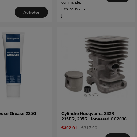
commande.
Exp. sous 2–5
Acheter
j
pose Grease 225G
Cylindre Husqvarna 232R,
235FR, 235R, Jonsered CC2036
€302.01
€317.90