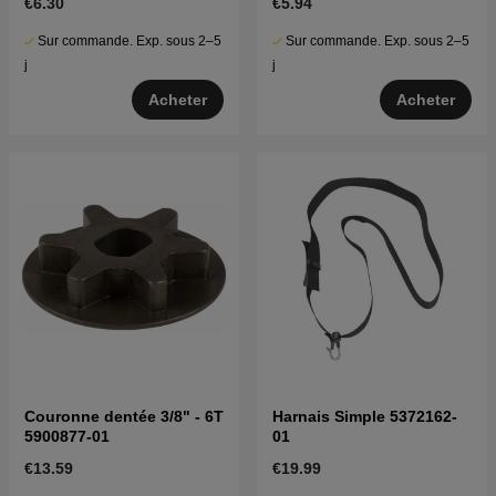
€6.30
€5.94
Sur commande. Exp. sous 2–5
Sur commande. Exp. sous 2–5
j
j
Acheter
Acheter
Couronne dentée 3/8" - 6T
Harnais Simple 5372162-
5900877-01
01
€13.59
€19.99