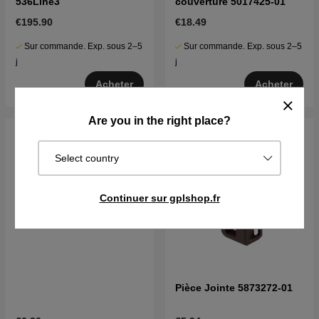
536Lihe3
couverture 5017425-01
€195.90
€18.49
Sur commande. Exp. sous 2–5
Sur commande. Exp. sous 2–5
j
j
Acheter
Acheter
Are you in the right place?
Select country
Continuer sur gplshop.fr
Pièce Jointe 5873272-01