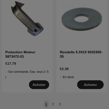
Protection Moteur
Rondelle 5.3X15 5032300-
5873472-01
35
€17.79
€2.38
Sur commande. Exp. sous 2–5
En stock
j
Acheter
Acheter
1
2
3