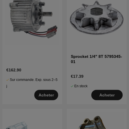
Sprocket 1/4" 8T 5795345-
01
€162.90
€17.39
Sur commande. Exp. sous 2–5
En stock
j
Acheter
Acheter