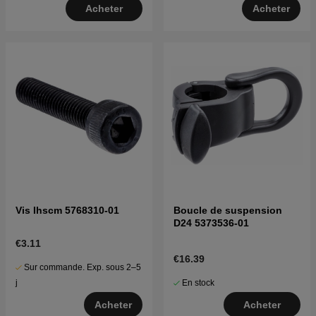
Acheter
Acheter
Vis Ihscm 5768310-01
Boucle de suspension
D24 5373536-01
€3.11
€16.39
Sur commande. Exp. sous 2–5
En stock
j
Acheter
Acheter