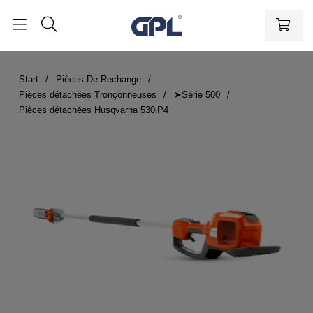
Start
Pièces De Rechange
Pièces détachées Tronçonneuses
➤Série 500
Pièces détachées Husqvarna 530iP4