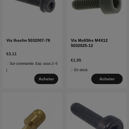
Vis Ihscfm 5032007-78
Vis Mc6Shs M4X12
5032025-12
€3.11
€1.55
Sur commande. Exp. sous 2–5
En stock
j
Acheter
Acheter