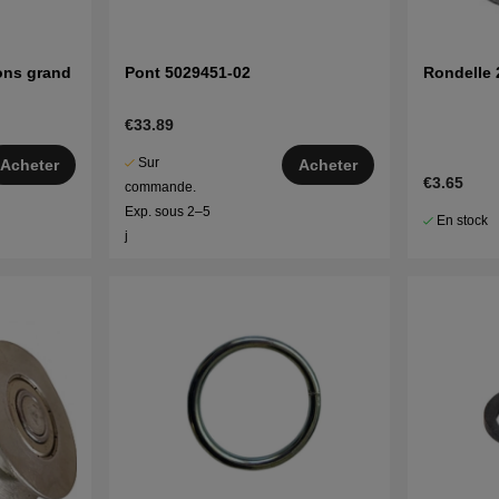
ons grand
Pont 5029451-02
Rondelle 
€33.89
Sur
Acheter
Acheter
€3.65
commande.
Exp. sous 2–5
En stock
j