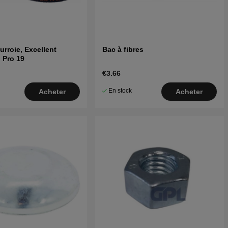
urroie, Excellent
Bac à fibres
 Pro 19
€3.66
En stock
Acheter
Acheter