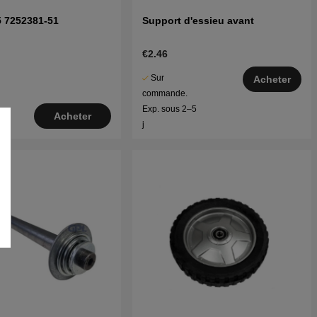
5 7252381-51
Support d'essieu avant
€2.46
Sur
Acheter
commande.
Exp. sous 2–5
Acheter
j