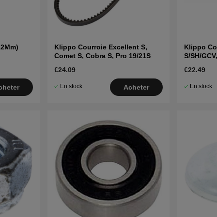
12Mm)
Klippo Courroie Excellent S,
Klippo Co
Comet S, Cobra S, Pro 19/21S
S/SH/GCV,
€24.09
€22.49
En stock
En stock
cheter
Acheter