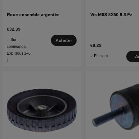
Roue ensemble argentée
Vis M6S 8X50 8.8 Fz
€32.39
Sur
Acheter
€6.29
commande.
Exp. sous 2–5
En stock
A
j