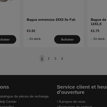
Bague entretoise 25X3 Sv Fzb
Bague de 
12X1,5
€3.92
€2.75
En stock
En stock
cheter
Acheter
1
2
3
4
ions
Service client et heu
d'ouverture
atalogue de pièces de rechange
elp Center
A propos de nous
sonnelles
Formulaire de contact