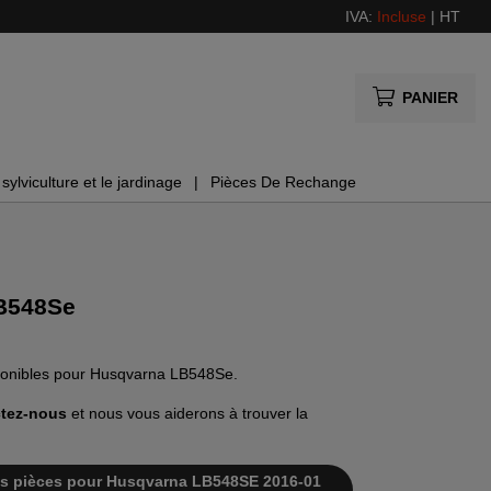
IVA:
Incluse
|
HT
PANIER
sylviculture et le jardinage
Pièces De Rechange
B548Se
isponibles pour Husqvarna LB548Se.
tez-nous
et nous vous aiderons à trouver la
e des pièces pour Husqvarna LB548SE 2016-01