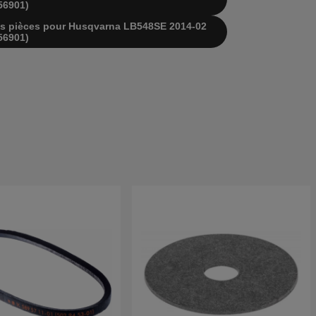
56901)
e des pièces pour Husqvarna LB548SE 2014-02
56901)