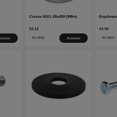
Crosse 6201-2Rs/B9 (9Mm)
Enjoliveu
€8.12
€4.56
En stock
En stock
cheter
Acheter