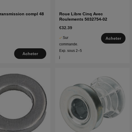
transmission compl 48
Roue Libre Cinq Avec
Roulements 5032754-02
€32.39
Sur
Acheter
commande.
Exp. sous 2–5
Acheter
j