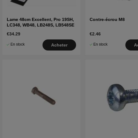
Lame 48cm Excellent, Pro 19SH,
Contre-écrou M8
LC348, WB48, LB248S, LB548SE
€34.29
€2.46
En stock
En stock
Acheter
A