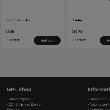
Vis 6,3X25 Kfts
Poulie
€2.55
€19.79
En stock
En stock
Acheter
A
GPL shop
Informat
Transportgatan 39
Husqvarna C
422 46 Hisings Backa
Automower H
Sweden
Données per