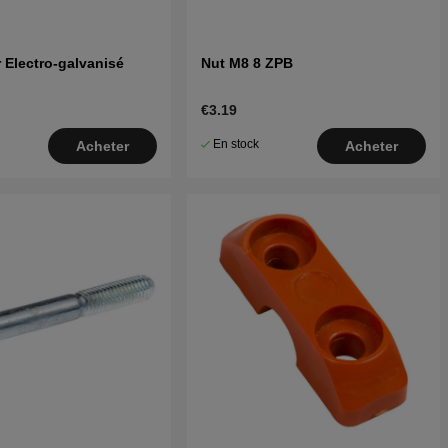
r Electro-galvanisé
Nut M8 8 ZPB
€3.19
En stock
Acheter
Acheter