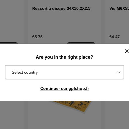
Ressort à disque 34X10,2X2,5
Vis M6X5
€5.75
€4.47
En stock
En stock
cheter
Acheter
Are you in the right place?
Select country
Continuer sur gplshop.fr