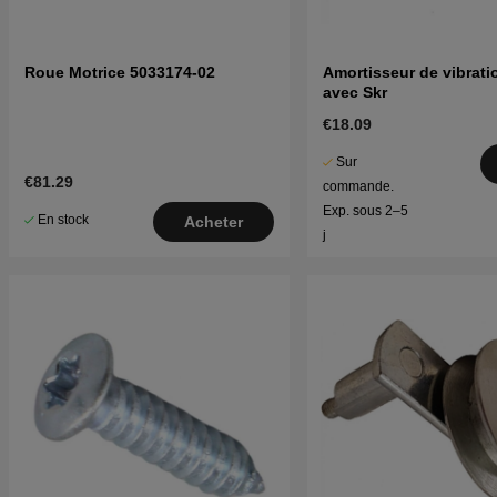
Roue Motrice 5033174-02
Amortisseur de vibrati
avec Skr
€18.09
Sur
€81.29
commande.
Exp. sous 2–5
En stock
Acheter
j