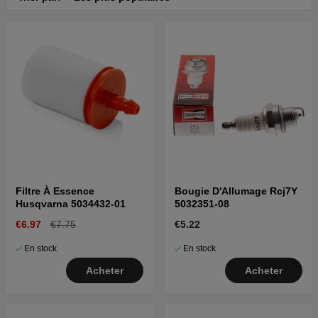
Filtre À Essence
Bougie D'Allumage Rcj7Y
Husqvarna 5034432-01
5032351-08
€6.97
€7.75
€5.22
En stock
En stock
Acheter
Acheter