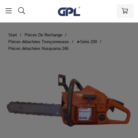
Start
Pièces De Rechange
Pièces détachées Tronçonneuses
➤Série 200
Pièces détachées Husqvarna 246