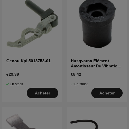
Genou Kpl 5018753-01
Husqvarna Élément
Amortisseur De Vibrations
5018356-01 5018356-01
€29.39
€8.42
En stock
En stock
Acheter
Acheter