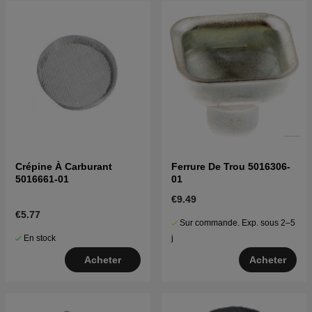
Crépine À Carburant
Ferrure De Trou 5016306-
5016661-01
01
€9.49
€5.77
Sur commande. Exp. sous 2–5
En stock
j
Acheter
Acheter