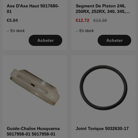
Axe D'Axe Haut 5017680-
Segment De Piston 246,
01
250RX, 252RX, 340, 345,
351
€5.84
€12.72
€13.39
En stock
En stock
Acheter
Acheter
Guide-Chaîne Husqvarna
Joint Torique 5032630-17
5017958-01 5017958-01