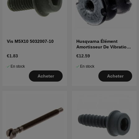
Vis M5X10 5032007-10
Husqvarna Élément
Amortisseur De Vibrations
5016287-01 5016287-01
€1.83
€12.59
En stock
En stock
Acheter
Acheter