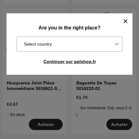
Are you in the right place?
Select country
Continuer sur gplshop.fr
Husqvarna Joint Pièce
Baguette De Tuyau
Intermédiaire 5018621-02
5016233-01
5018621-02
€1.74
€4.67
Sur commande. Exp. sous 2–5
En stock
j
Acheter
Acheter