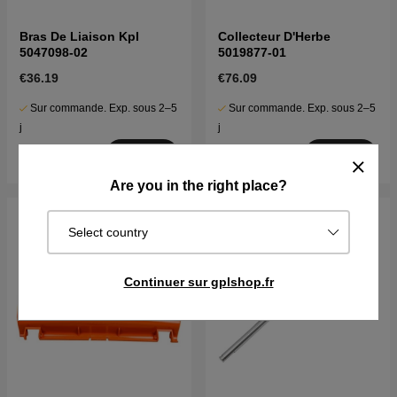
Bras De Liaison Kpl
Collecteur D'Herbe
5047098-02
5019877-01
€36.19
€76.09
Sur commande. Exp. sous 2–5
Sur commande. Exp. sous 2–5
j
j
Acheter
Acheter
Are you in the right place?
Select country
Continuer sur gplshop.fr