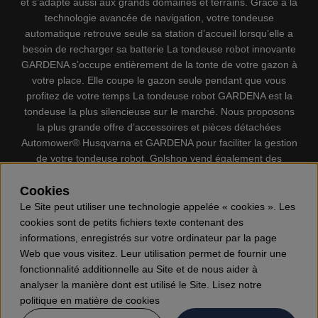
et s’adapte aussi aux grands domaines et terrains. Grâce à la
technologie avancée de navigation, votre tondeuse
automatique retrouve seule sa station d’accueil lorsqu’elle a
besoin de recharger sa batterie La tondeuse robot innovante
GARDENA s’occupe entièrement de la tonte de votre gazon à
votre place. Elle coupe le gazon seule pendant que vous
profitez de votre temps La tondeuse robot GARDENA est la
tondeuse la plus silencieuse sur le marché. Nous proposons
la plus grande offre d’accessoires et pièces détachées
Automower® Husqvarna et GARDENA pour faciliter la gestion
de votre tondeuse robot. Gplshop vend également des
Husqvarna Tronçonneuses, Équipement de protection
individuel, Coupe-bordures, Débroussailleuses, Taille haies,
Cookies
Motoculteurs, Souffleur, Souffleuses à neige, Nettoyeurs
Le Site peut utiliser une technologie appelée « cookies ». Les
haute pression, Aspirateur, Découpeuses, Haches, Outils
cookies sont de petits fichiers texte contenant des
forestiers, Lubrifiants, Carburants, Jouets ETC.
informations, enregistrés sur votre ordinateur par la page
Web que vous visitez. Leur utilisation permet de fournir une
fonctionnalité additionnelle au Site et de nous aider à
analyser la manière dont est utilisé le Site. Lisez notre
politique en matière de cookies