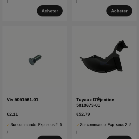
j
j
Acheter
Acheter
Vis 5051561-01
Tuyaux D'Éjection
5019673-01
€2.11
€52.79
Sur commande. Exp. sous 2–5
Sur commande. Exp. sous 2–5
j
j