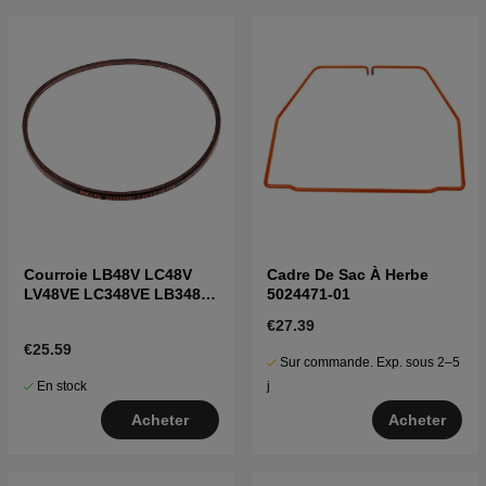
Courroie LB48V LC48V
Cadre De Sac À Herbe
LV48VE LC348VE LB348SI
5024471-01
LB348V
€27.39
€25.59
Sur commande. Exp. sous 2–5
En stock
j
Acheter
Acheter