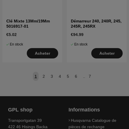
Clé Mixte 13Mm/19Mm
Démarreur 240, 240R, 245,
5016917-01
245R, 245RX
€5.02
€94.99
En stock
En stock
Acheter
Acheter
1
2
3
4
5
6
..
7
GPL shop
Informations
Transportgatan 39
Husqvarna Catalogue de
422 46 Hisings Backa
pièces de rechange