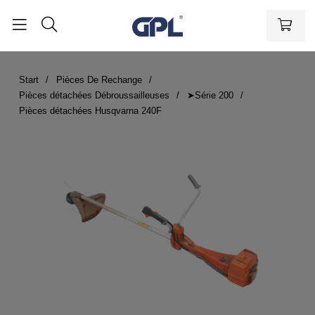
Start
Pièces De Rechange
Pièces détachées Débroussailleuses
➤Série 200
Pièces détachées Husqvarna 240F