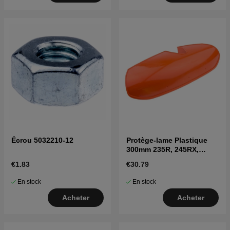
Écrou 5032210-12
Protège-lame Plastique
300mm 235R, 245RX,
250RX, 252RX
€1.83
€30.79
En stock
En stock
Acheter
Acheter