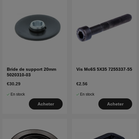
Bride de support 20mm
Vis Mc6S 5X35 7255337-55
5020310-03
€30.29
€2.56
En stock
En stock
Acheter
Acheter