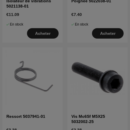
Isolateur de vibrations
Poignée 5022038-01
5021138-01
€11.09
€7.40
En stock
En stock
Acheter
Acheter
Ressort 5037941-01
Vis Mc6Sf M5X25
5032002-25