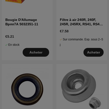
Bougie D'Allumage
Filtre à air 240R, 240F,
Bpmr7A 5032351-11
245R, 245RX, RS41, RS44,
GR50
€7.58
€5.21
Sur commande. Exp. sous 2–5
En stock
j
Acheter
Acheter