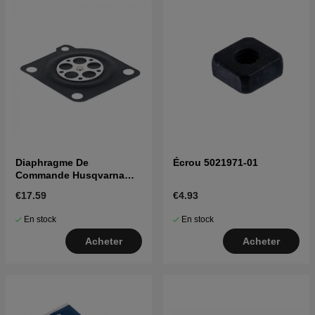
Diaphragme De
Écrou 5021971-01
Commande Husqvarna
245RX, 343FR, 345R, 55
€17.59
€4.93
En stock
En stock
Acheter
Acheter