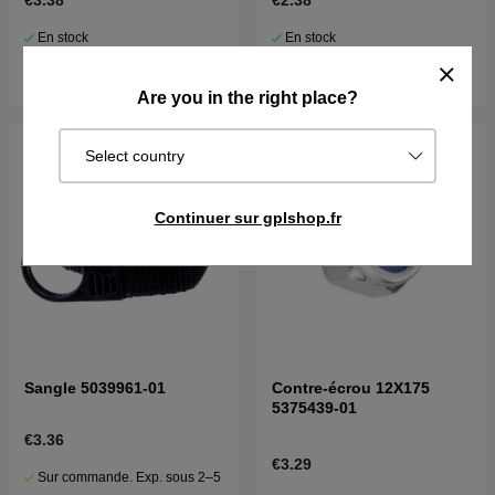
€3.38
€2.38
En stock
En stock
Acheter
Acheter
Are you in the right place?
Select country
Continuer sur gplshop.fr
Sangle 5039961-01
Contre-écrou 12X175
5375439-01
€3.36
€3.29
Sur commande. Exp. sous 2–5