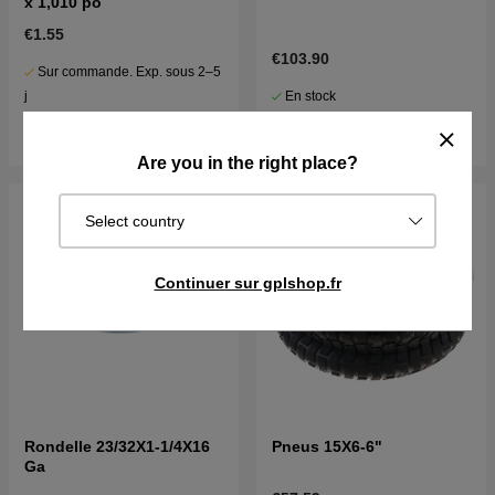
x 1,010 po
€1.55
€103.90
Sur commande. Exp. sous 2–5
En stock
j
Acheter
Acheter
Are you in the right place?
Select country
Continuer sur gplshop.fr
Rondelle 23/32X1-1/4X16
Pneus 15X6-6"
Ga