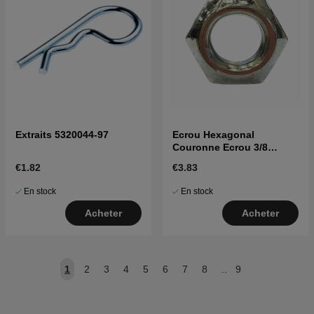
Extraits 5320044-97
Ecrou Hexagonal
Couronne Ecrou 3/8
5963226-01
€1.82
€3.83
En stock
En stock
Acheter
Acheter
1
2
3
4
5
6
7
8
..
9