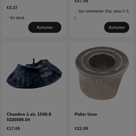
€57.59
€3.37
Sur commande. Exp. sous 2–5
En stock
j
Acheter
Acheter
Chambre à air, 15X6-6
Palier lisse
5320599-04
€17.69
€22.99