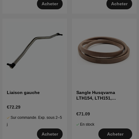
Acheter
Acheter
Liaison gauche
Sangle Husqvarna
LTH154, LTH151,
Jonsered LT2218A2,
€72.29
LT2216A2
€71.09
Sur commande. Exp. sous 2–5
En stock
j
Acheter
Acheter