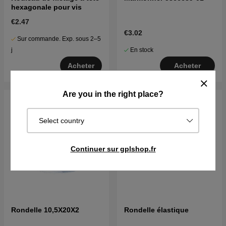
hexagonale pour vis
€2.47
€3.02
Sur commande. Exp. sous 2–5
En stock
j
Acheter
Acheter
Are you in the right place?
Select country
Continuer sur gplshop.fr
Rondelle 10,5X20X2
Rondelle élastique