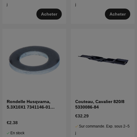
j
j
Acheter
Acheter
Rondelle Husqvarna,
Couteau, Cavalier 820/8
5.3X10X1 7341146-01
5330086-84
7341146-01
€32.29
€2.38
Sur commande. Exp. sous 2–5
En stock
j