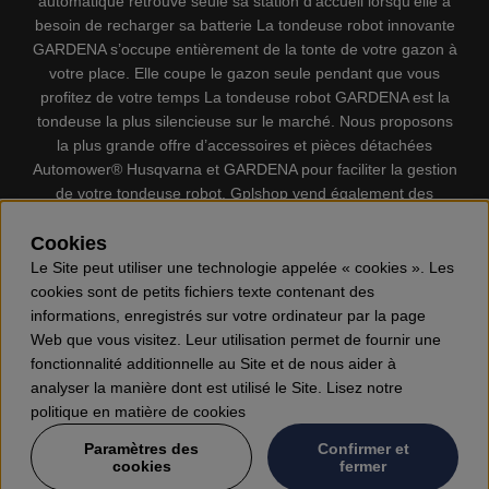
automatique retrouve seule sa station d’accueil lorsqu’elle a
besoin de recharger sa batterie La tondeuse robot innovante
GARDENA s’occupe entièrement de la tonte de votre gazon à
votre place. Elle coupe le gazon seule pendant que vous
profitez de votre temps La tondeuse robot GARDENA est la
tondeuse la plus silencieuse sur le marché. Nous proposons
la plus grande offre d’accessoires et pièces détachées
Automower® Husqvarna et GARDENA pour faciliter la gestion
de votre tondeuse robot. Gplshop vend également des
Husqvarna Tronçonneuses, Équipement de protection
Cookies
individuel, Coupe-bordures, Débroussailleuses, Taille haies,
Motoculteurs, Souffleur, Souffleuses à neige, Nettoyeurs
Le Site peut utiliser une technologie appelée « cookies ». Les
haute pression, Aspirateur, Découpeuses, Haches, Outils
cookies sont de petits fichiers texte contenant des
forestiers, Lubrifiants, Carburants, Jouets ETC.
informations, enregistrés sur votre ordinateur par la page
Web que vous visitez. Leur utilisation permet de fournir une
fonctionnalité additionnelle au Site et de nous aider à
analyser la manière dont est utilisé le Site. Lisez notre
politique en matière de cookies
Paramètres des
Confirmer et
cookies
fermer