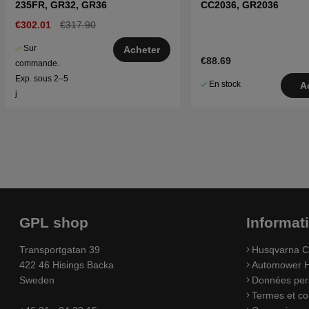
235FR, GR32, GR36
CC2036, GR2036
€302.01
€317.90
Sur
Acheter
€88.69
commande.
Exp. sous 2–5
En stock
A
j
GPL shop
Informat
Transportgatan 39
Husqvarna C
422 46 Hisings Backa
Automower H
Sweden
Données per
Termes et co