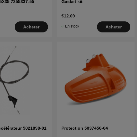
5X35 7255337-55
Gasket kit
€12.69
En stock
Acheter
Acheter
ccélérateur 5021898-01
Protection 5037450-04