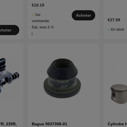
€10.19
Sur
Acheter
€27.59
commande.
Exp. sous 2–5
En stock
cheter
j
FR, 235R,
Bague 5037358-01
Cylindre 