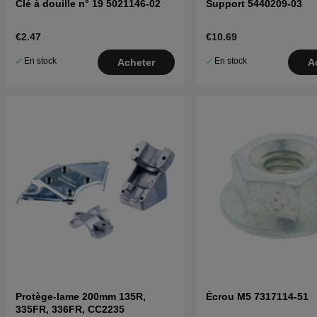
Clé à douille n° 19 5021146-02
Support 5440209-03
€2.47
€10.69
En stock
En stock
Acheter
A
Protège-lame 200mm 135R,
Écrou M5 7317114-51
335FR, 336FR, CC2235