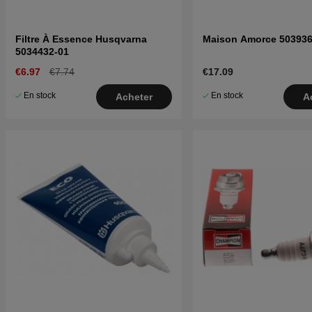
Filtre À Essence Husqvarna
Maison Amorce 503936
5034432-01
€6.97
€7.74
€17.09
En stock
En stock
Acheter
A