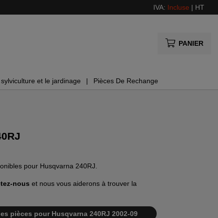
IVA:
Incluse
|
HT
PANIER
sylviculture et le jardinage
Pièces De Rechange
40RJ
sponibles pour Husqvarna 240RJ.
tez-nous
et nous vous aiderons à trouver la
te des pièces pour Husqvarna 240RJ 2002-09