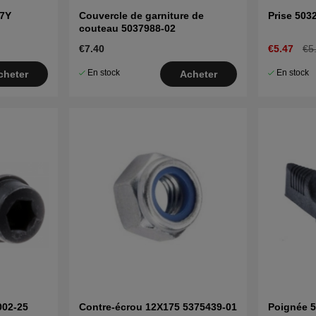
j7Y
Couvercle de garniture de
Prise 503
couteau 5037988-02
€7.40
€5.47
€5
En stock
En stock
cheter
Acheter
002-25
Contre-écrou 12X175 5375439-01
Poignée 