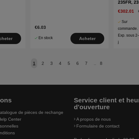
235FR, 2
€302.01
Sur
€6.03
commande.
Exp. sous 2
En stock
cheter
Acheter
j
1
2
3
4
5
6
7
..
8
ions
Service client et heu
d'ouverture
atalogue de pièces de rechange
elp Center
A propos de nous
sonnelles
Formulaire de contact
nditions