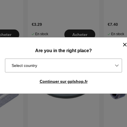
€3.29
€7.40
En stock
En stock
cheter
Acheter
Are you in the right place?
Select country
Continuer sur gplshop.fr