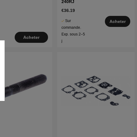
240RJ
€36.19
Sur
Acheter
commande.
Exp. sous 2–5
Acheter
j