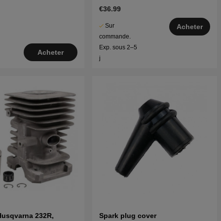
€36.99
Sur
Acheter
commande.
Exp. sous 2–5
Acheter
j
Husqvarna 232R,
Spark plug cover