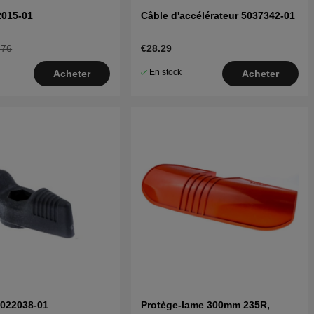
2015-01
Câble d'accélérateur 5037342-01
.76
€28.29
En stock
Acheter
Acheter
5022038-01
Protège-lame 300mm 235R,