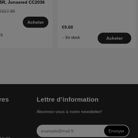
35R, Jonsered CC2036
€317.90
Acheter
€9.68
–5
En stock
Acheter
res
Lettre d’information
Abonnez-vous à notre newsletter!
Envoyer