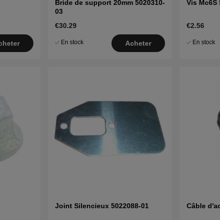
Bride de support 20mm 5020310-
Vis Mc6S 
03
€30.29
€2.56
En stock
En stock
cheter
Acheter
Joint Silencieux 5022088-01
Câble d'a