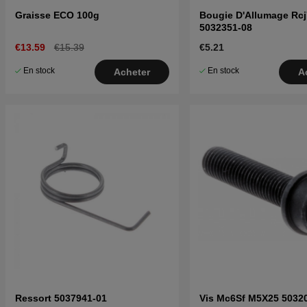
Graisse ECO 100g
Bougie D'Allumage Rc
5032351-08
€13.59
€15.39
€5.21
En stock
En stock
Acheter
A
Ressort 5037941-01
Vis Mc6Sf M5X25 5032