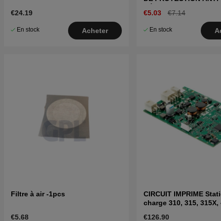
DÉRAPAGE
€24.19
€5.03
€7.14
En stock
En stock
Acheter
A
Filtre à air -1pcs
CIRCUIT IMPRIME Stat
charge 310, 315, 315X,
415X
€5.68
€126.90