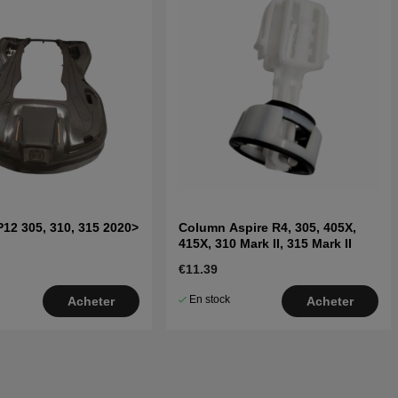
P12 305, 310, 315 2020>
Column Aspire R4, 305, 405X,
415X, 310 Mark II, 315 Mark II
€11.39
En stock
Acheter
Acheter