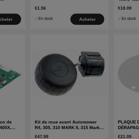
€1.56
€18.09
En stock
En stock
cheter
Acheter
ion de
Kit de roue avant Automower
PLAQUE D
 405X,
R4, 305, 310 MARK II, 315 Mark
DÉRAPAGE 
II, 405X, 415X
415X, 310
€47.99
€21.09