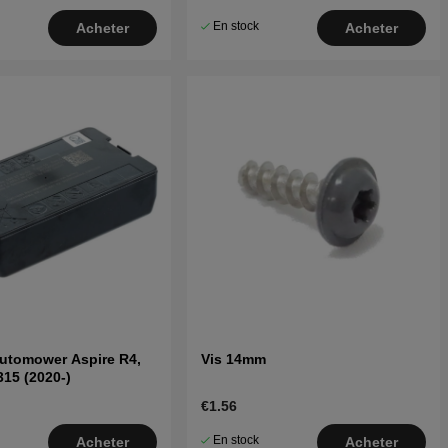
En stock
Acheter
Acheter
Automower Aspire R4,
Vis 14mm
315 (2020-)
€1.56
En stock
Acheter
Acheter