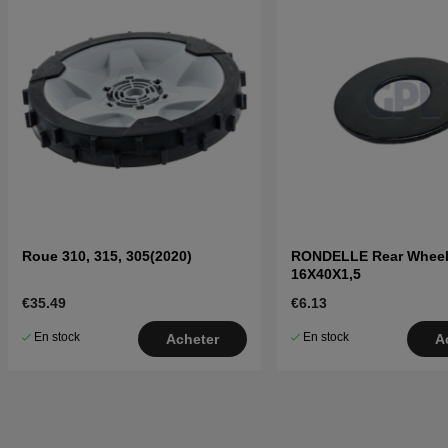
Roue 310, 315, 305(2020)
RONDELLE Rear Whee
16X40X1,5
€35.49
€6.13
En stock
En stock
Acheter
A