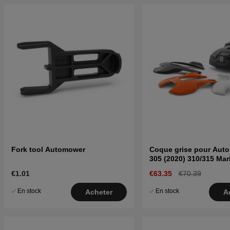
Fork tool Automower
Coque grise pour Aut
305 (2020) 310/315 Mark
€1.01
€63.35
€70.39
En stock
En stock
Acheter
A