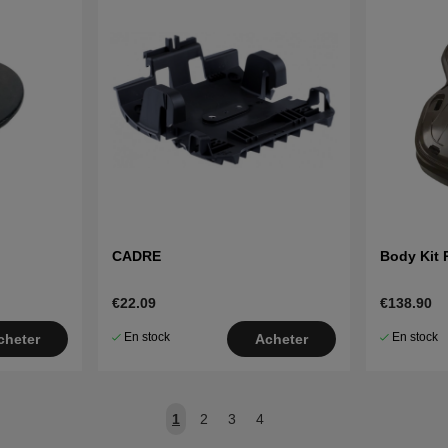
l
CADRE
Body Kit 
€22.09
€138.90
En stock
En stock
cheter
Acheter
1
2
3
4