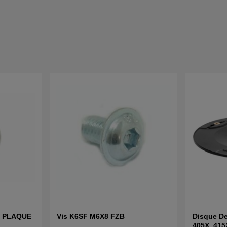
S PLAQUE
Vis K6SF M6X8 FZB
Disque De
405X, 415