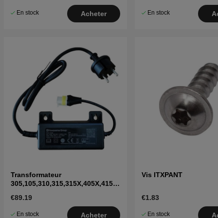
En stock
En stock
Acheter
A
Transformateur
Vis ITXPANT
305,105,310,315,315X,405X,415X,
310 Mark II,315 Mark II
€89.19
€1.83
En stock
En stock
Acheter
A