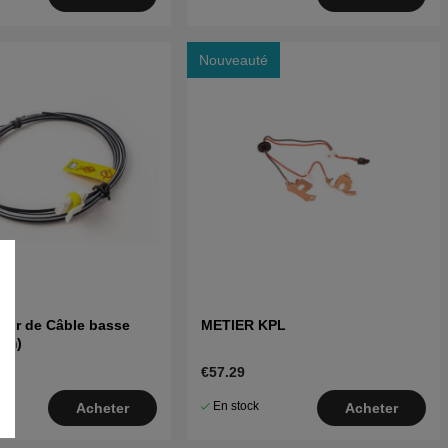
Nouveauté
eur de Câble basse
METIER KPL
3 m)
€57.29
En stock
Acheter
Acheter