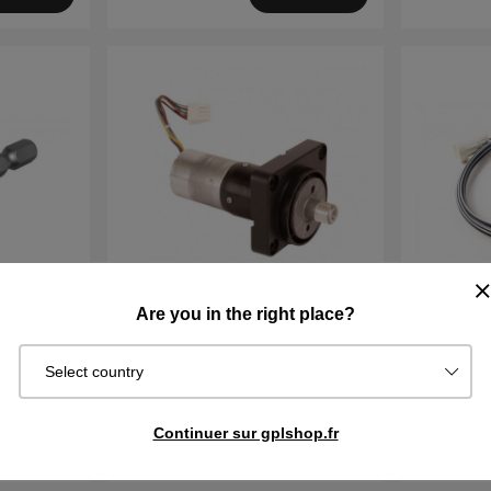
Are you in the right place?
a Lame
Moteur de roue 305, 310, 315,
Prolongat
Select country
405X, 415X, 310 Mark II, 315 Mark
tension (
II
€150.90
€162.90
€23.99
Continuer sur gplshop.fr
En stock
En stock
cheter
Acheter