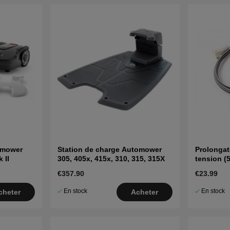
omower
Station de charge Automower
Prolongat
 II
305, 405x, 415x, 310, 315, 315X
tension (
€357.90
€23.99
En stock
En stock
cheter
Acheter