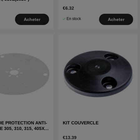
€6.32
En stock
Acheter
Acheter
E PROTECTION ANTI-
KIT COUVERCLE
305, 310, 315, 405X,
E, 435X(2020-)
€13.39