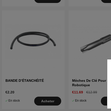
BANDE D’ÉTANCHÉITÉ
Mèches De Clé Pour L
Robotique
€2.20
€11.69
€12.99
En stock
En stock
Acheter
A