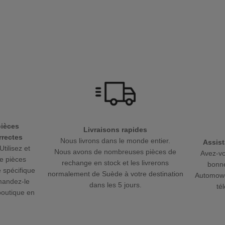
pièces
Livraisons rapides
rectes
Nous livrons dans le monde entier.
Assist
Utilisez et
Nous avons de nombreuses pièces de
Avez-vo
e pièces
rechange en stock et les livrerons
bonne
 spécifique
normalement de Suède à votre destination
Automowe
mandez-le
dans les 5 jours.
té
boutique en