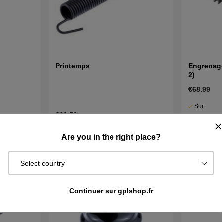
Printemps
Engrenage
2)
€68.99
Sur
€16.59
commande.
Exp. sous 2
En stock
cheter
Acheter
Are you in the right place?
j
Select country
Continuer sur gplshop.fr