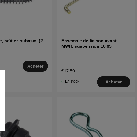
, boîtier, subasm, (2
Ensemble de liaison avant,
MWR, suspension 10.63
Acheter
€17.59
–5
En stock
Acheter