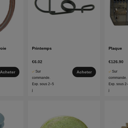
roie
Printemps
Plaque
€6.02
€126.90
Sur
Sur
Acheter
Acheter
commande.
commande.
Exp. sous 2–5
Exp. sous 2
j
j