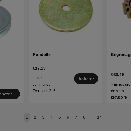
Rondelle
Engrenag
€17.19
€60.49
Sur
Acheter
En rupture
commande.
de stock
Exp. sous 2–5
cheter
provisoire
j
1
2
3
4
5
6
7
8
..
14