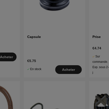
Capsule
Prise
€4.74
Sur
Acheter
€5.75
commande.
Exp. sous 2
En stock
Acheter
j