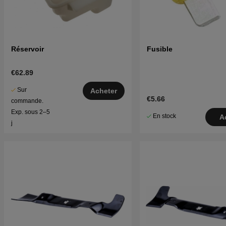
Réservoir
Fusible
€62.89
Sur
Acheter
€5.66
commande.
Exp. sous 2–5
En stock
A
j