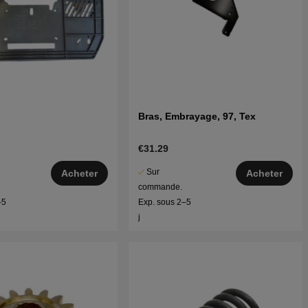
Bras, Embrayage, 97, Tex
€31.29
Sur
Acheter
Acheter
commande.
–5
Exp. sous 2–5
j