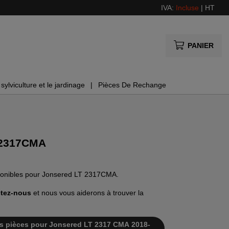
IVA:
Incluse
|
HT
PANIER
sylviculture et le jardinage
Pièces De Rechange
 2317CMA
isponibles pour Jonsered LT 2317CMA.
tez-nous
et nous vous aiderons à trouver la
 des pièces pour Jonsered LT 2317 CMA 2018-