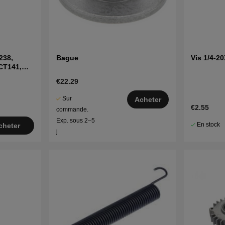
238,
Bague
Vis 1/4-2
CT141,
€22.29
Sur
Acheter
€2.55
commande.
Exp. sous 2–5
En stock
cheter
j