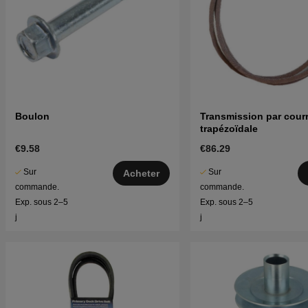
Boulon
Transmission par cour
trapézoïdale
€9.58
€86.29
Sur
Sur
Acheter
commande.
commande.
Exp. sous 2–5
Exp. sous 2–5
j
j