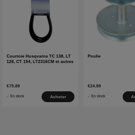
Courroie Husqvarna TC 138, LT
Poulie
126, CT 154, LT2316CM et autres
€75.89
€24.89
En stock
En stock
Acheter
A