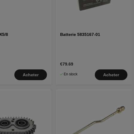
0X5/8
Batterie 5835167-01
€79.69
En stock
Acheter
Acheter