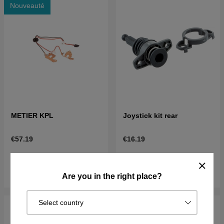
Nouveauté
METIER KPL
Joystick kit rear
€57.19
€16.19
En stock
En stock
Acheter
Acheter
Are you in the right place?
Select country