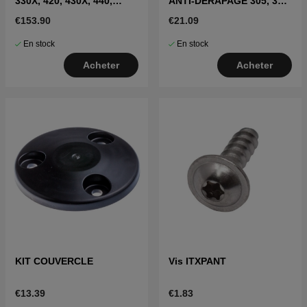
330X, 420, 430X, 440,
ANTI-DÉRAPAGE 305, 310,
450X, 435X
315, 405X, 415X, 310E,
€153.90
€21.09
435X(2020-)
En stock
En stock
Acheter
Acheter
KIT COUVERCLE
Vis ITXPANT
€13.39
€1.83