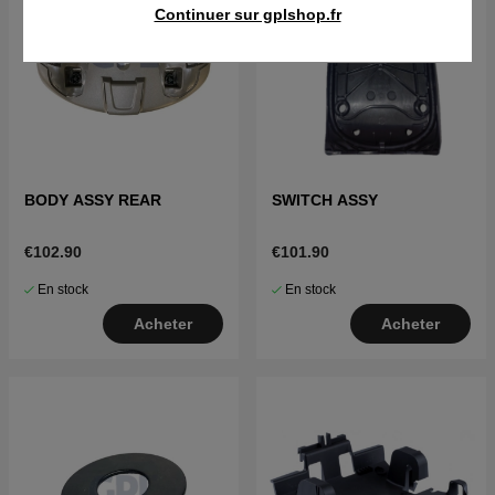
Continuer sur gplshop.fr
BODY ASSY REAR
SWITCH ASSY
€102.90
€101.90
En stock
En stock
Acheter
Acheter