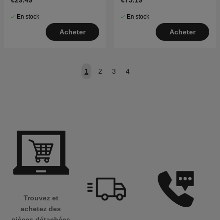
€29.49
€75.19
En stock
En stock
Acheter
Acheter
1
2
3
4
Trouvez et
achetez des
pièces détachées