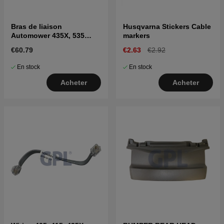
Bras de liaison
Husqvarna Stickers Cable
Automower 435X, 535
markers
AWD
€60.79
€2.63
€2.92
En stock
En stock
Acheter
Acheter