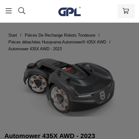
Start
Pièces De Rechange Robots Tondeuse
Pièces détachées Husqvarna Automower® 435X AWD
Automower 435X AWD - 2023
Automower 435X AWD - 2023