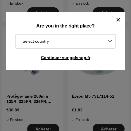
En stock
En stock
Acheter
Acheter
Are you in the right place?
Select country
Continuer sur gplshop.fr
Protège-lame 200mm
Écrou M5 7317114-51
135R, 335FR, 336FR,
CC2235
€38.89
€1.83
En stock
En stock
Acheter
Acheter