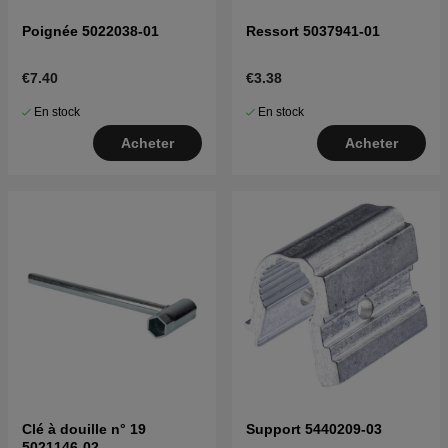
Poignée 5022038-01
Ressort 5037941-01
€7.40
€3.38
En stock
En stock
Acheter
Acheter
Clé à douille n° 19
Support 5440209-03
5021146-02