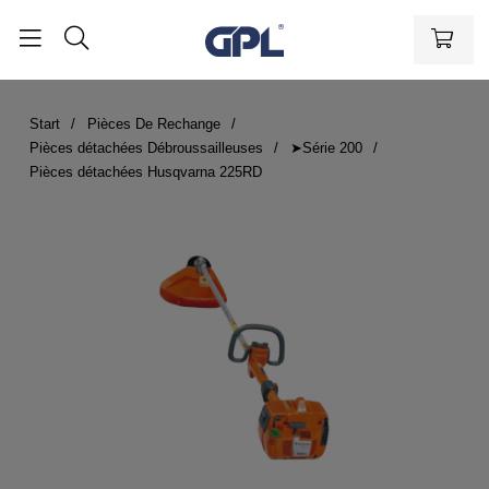
Start
Pièces De Rechange
Pièces détachées Débroussailleuses
➤Série 200
Pièces détachées Husqvarna 225RD