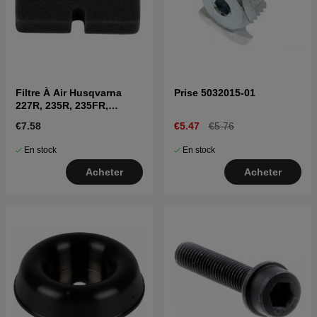
Filtre À Air Husqvarna
Prise 5032015-01
227R, 235R, 235FR,
CC2036, 225BV
€7.58
€5.47
€5.76
En stock
En stock
Acheter
Acheter