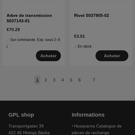
Arbre de transmission
Rivet 5037905-02
5037143-01
€70.29
€3.01
Sur commande. Exp. sous 2–5
En stock
j
Acheter
Acheter
1
2
3
4
5
6
..
7
GPL shop
Informations
Transportgatan 39
Husqvarna Catalogue de
422 46 Hisings Backa
pièces de rechange