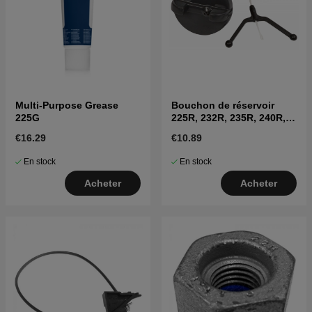
Multi-Purpose Grease
Bouchon de réservoir
225G
225R, 232R, 235R, 240R,
245RX, 250R, 252RX
€16.29
€10.89
En stock
En stock
Acheter
Acheter