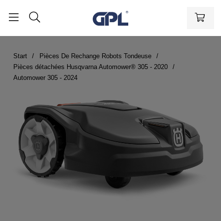
Start
Pièces De Rechange Robots Tondeuse
Pièces détachées Husqvarna Automower® 305 - 2020
Automower 305 - 2024