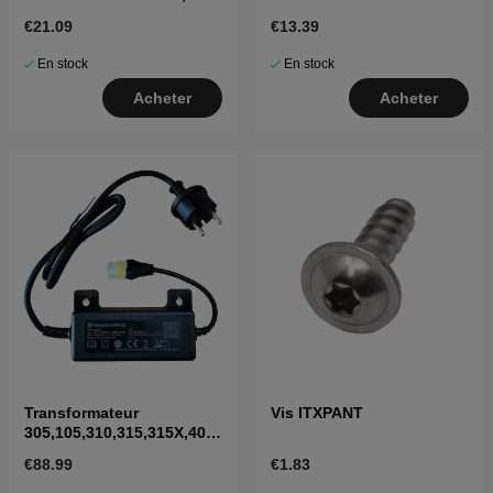
315, 405X, 415X, 310E,
€21.09
€13.39
435X(2020-)
En stock
En stock
Acheter
Acheter
Transformateur
Vis ITXPANT
305,105,310,315,315X,405
X,415X,310 Mark II,315
€88.99
€1.83
Mark II