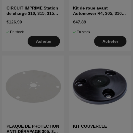
CIRCUIT IMPRIME Station
Kit de roue avant
de charge 310, 315, 315X,
Automower R4, 305, 310
405X, 415X
MARK II, 315 Mark II, 405X,
€126.90
€47.89
415X
En stock
En stock
Acheter
Acheter
PLAQUE DE PROTECTION
KIT COUVERCLE
ANTI-DÉRAPAGE 305, 310,