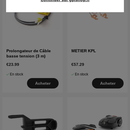
Prolongateur de Câble
METIER KPL
basse tension (3 m)
€23.99
€57.29
En stock
En stock
Acheter
Acheter