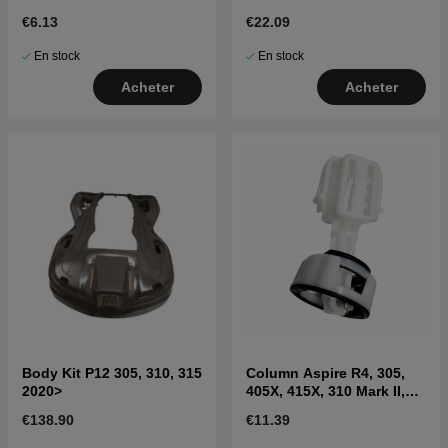
€6.13
€22.09
En stock
En stock
Acheter
Acheter
Body Kit P12 305, 310, 315
Column Aspire R4, 305,
2020>
405X, 415X, 310 Mark II,
315 Mark II
€138.90
€11.39