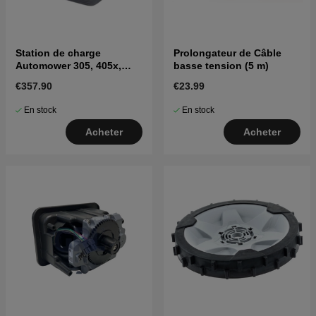
Station de charge
Prolongateur de Câble
Automower 305, 405x,
basse tension (5 m)
415x, 310, 315, 315X
€357.90
€23.99
En stock
En stock
Acheter
Acheter