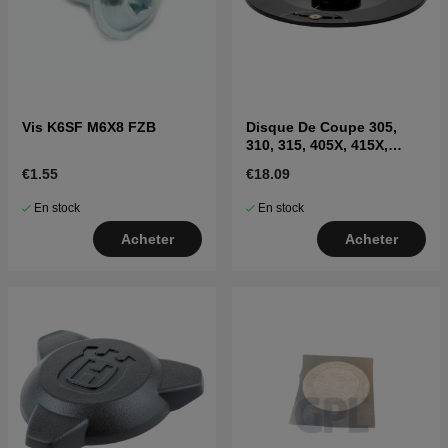
Vis K6SF M6X8 FZB
Disque De Coupe 305,
310, 315, 405X, 415X,
310E(2020-)
€1.55
€18.09
En stock
En stock
Acheter
Acheter