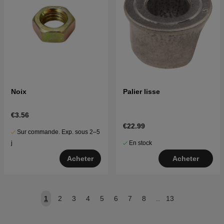
Noix
Palier lisse
€3.56
€22.99
Sur commande. Exp. sous 2–5
En stock
j
Acheter
Acheter
1
2
3
4
5
6
7
8
..
13