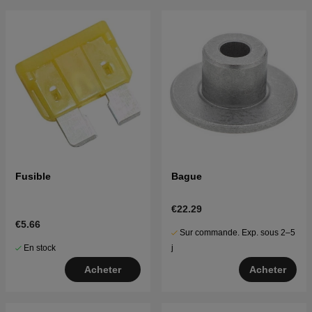
Cliquez ici pour la vue éclatée et la liste des pièces
pour Husqvarna LTH1797 2009-10 (96041005104)
Fusible
Bague
€22.29
€5.66
Sur commande. Exp. sous 2–5
En stock
j
Acheter
Acheter