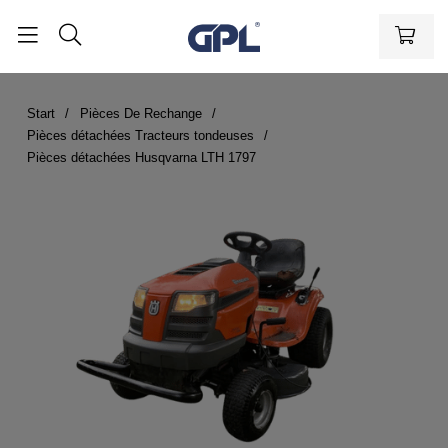
Start
Pièces De Rechange
Pièces détachées Tracteurs tondeuses
Pièces détachées Husqvarna LTH 1797