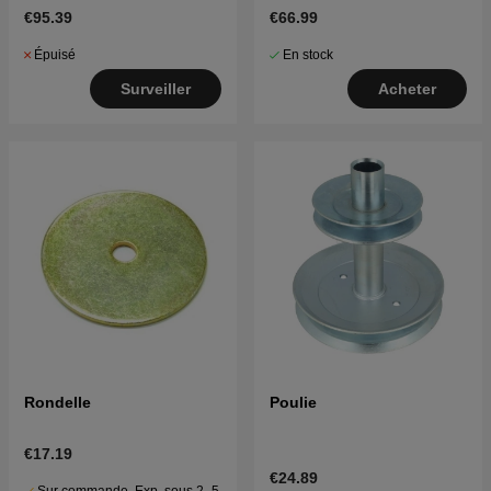
LT2113A, LT2115A
€95.39
€66.99
Épuisé
En stock
Surveiller
Acheter
Rondelle
Poulie
€17.19
€24.89