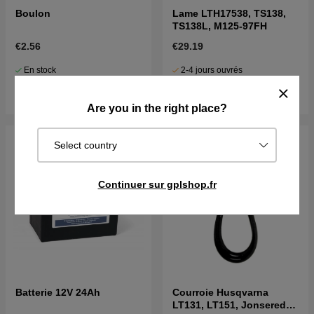
Boulon
Lame LTH17538, TS138,
TS138L, M125-97FH
€2.56
€29.19
En stock
2-4 jours ouvrés
Acheter
Acheter
Are you in the right place?
Select country
Continuer sur gplshop.fr
Batterie 12V 24Ah
Courroie Husqvarna
LT131, LT151, Jonsered