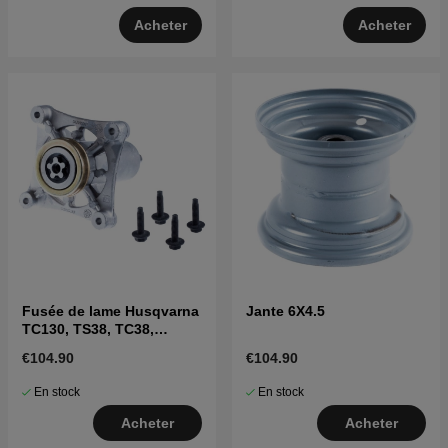
Acheter
Acheter
Fusée de lame Husqvarna
Jante 6X4.5
TC130, TS38, TC38,
LTH126, LTH151 et autres
€104.90
€104.90
En stock
En stock
Acheter
Acheter