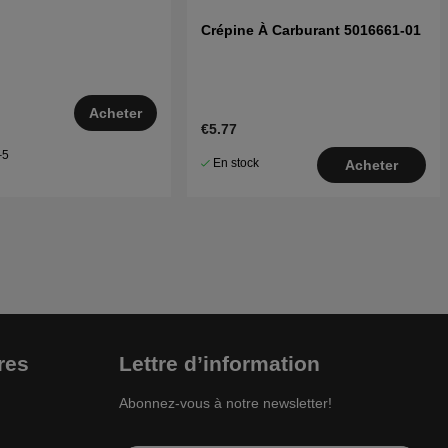
Crépine À Carburant 5016661-01
Acheter
€5.77
–5
En stock
Acheter
res
Lettre d’information
Abonnez-vous à notre newsletter!