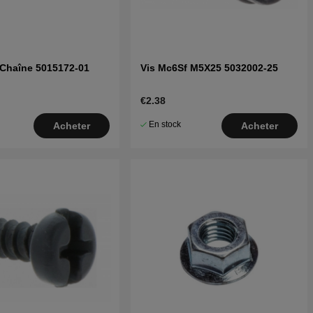
 Chaîne 5015172-01
Vis Mc6Sf M5X25 5032002-25
€2.38
En stock
Acheter
Acheter