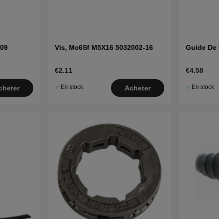
-09
Vis, Mc6Sf M5X16 5032002-16
Guide De
€2.11
€4.58
En stock
En stock
cheter
Acheter