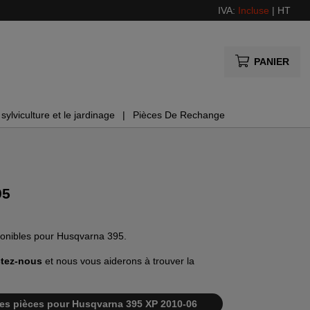
IVA:
Incluse
|
HT
PANIER
sylviculture et le jardinage
Pièces De Rechange
95
sponibles pour Husqvarna 395.
tez-nous
et nous vous aiderons à trouver la
e des pièces pour Husqvarna 395 XP 2010-06