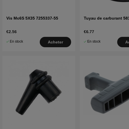
Vis Mc6S 5X35 7255337-55
Tuyau de carburant 58
€2.56
€6.77
En stock
En stock
Acheter
A