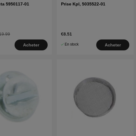
ta 5950117-01
Prise Kpl, 5035522-01
19.99
€8.51
En stock
Acheter
Acheter