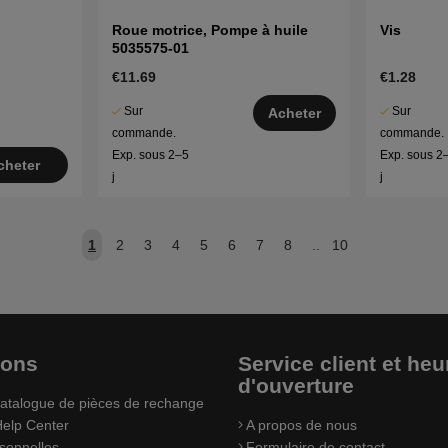
Roue motrice, Pompe à huile
Vis
5035575-01
€11.69
€1.28
Sur
Sur
Acheter
commande.
commande.
Exp. sous 2–5
Exp. sous 2
cheter
j
j
1
2
3
4
5
6
7
8
..
10
ions
Service client et heu
d'ouverture
atalogue de pièces de rechange
elp Center
A propos de nous
sonnelles
Formulaire de contact