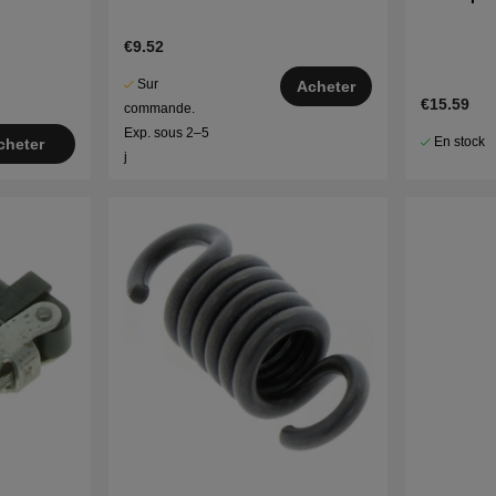
€9.52
Sur
Acheter
€15.59
commande.
Exp. sous 2–5
En stock
cheter
j