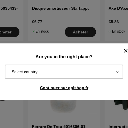
 5035439-
Disque amortisseur Startapp,
Axe D'Axe
€6.77
€5.86
En stock
En stock
cheter
Acheter
Are you in the right place?
Select country
Continuer sur gplshop.fr
Ferrure De Trou 5016306-01
Interrupt