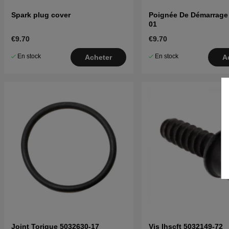
Spark plug cover
Poignée De Démarrage
01
€9.70
€9.70
En stock
En stock
Acheter
A
Joint Torique 5032630-17
Vis Ihscft 5032149-72