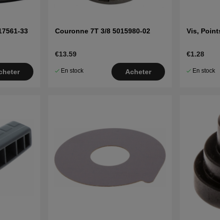
17561-33
Couronne 7T 3/8 5015980-02
Vis, Poin
€13.59
€1.28
En stock
En stock
cheter
Acheter