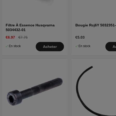
Filtre À Essence Husqvarna
Bougie Rcj6Y 5032351
5034432-01
€6.97
€7.75
€5.03
En stock
En stock
Acheter
A