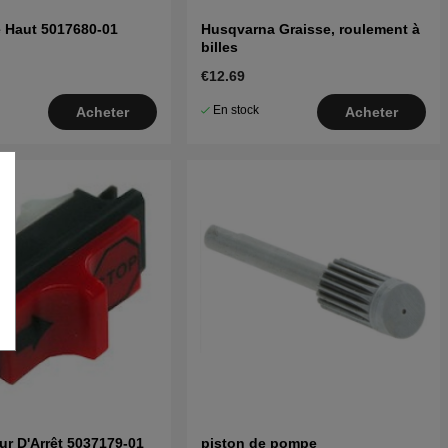
 Haut 5017680-01
Husqvarna Graisse, roulement à
billes
€12.69
En stock
Acheter
Acheter
eur D'Arrêt 5037179-01
piston de pompe