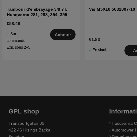
Tambour d'embrayage 3/8 7T,
Vis M5X10 5032007-10
Husqvarna 281, 288, 394, 395
€58.49
Sur
Acheter
€1.83
commande.
Exp. sous 2–5
En stock
A
j
GPL shop
Informat
Transportgatan 39
Husqvarna C
422 46 Hisings Backa
Automower H
Sweden
Données per