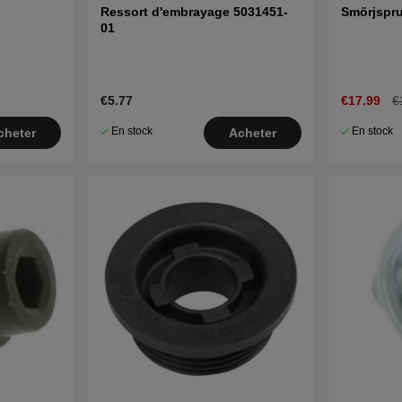
Ressort d'embrayage 5031451-
Smörjspru
01
€5.77
€17.99
€
En stock
En stock
cheter
Acheter