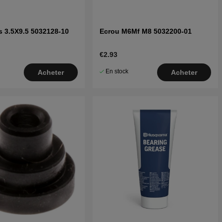
ts 3.5X9.5 5032128-10
Ecrou M6Mf M8 5032200-01
€2.93
En stock
Acheter
Acheter