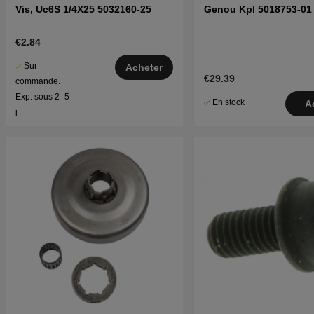
Vis, Uc6S 1/4X25 5032160-25
Genou Kpl 5018753-01
€2.84
Sur
Acheter
€29.39
commande.
Exp. sous 2–5
En stock
A
j