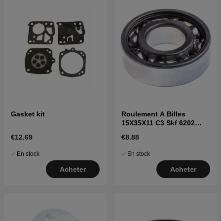
Gasket kit
Roulement A Billes
15X35X11 C3 Skf 6202
7382202-25
€12.69
€8.88
En stock
En stock
Acheter
Acheter