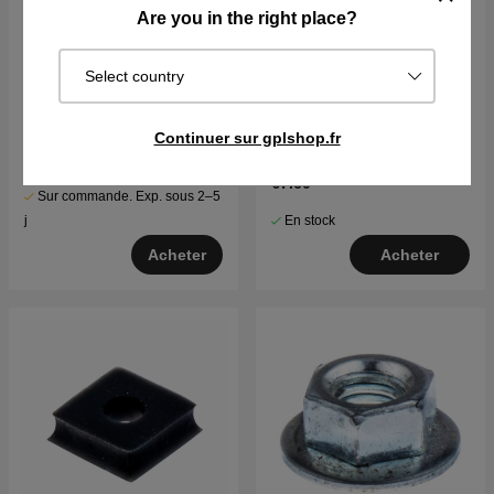
Are you in the right place?
Select country
Couvercle 5012210-01
Crochet De Transport
5016732-01
Continuer sur gplshop.fr
€7.05
€7.60
Sur commande. Exp. sous 2–5
En stock
j
Acheter
Acheter