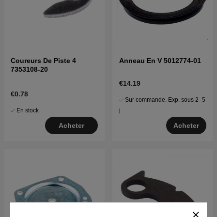
Coureurs De Piste 4
Anneau En V 5012774-01
7353108-20
€14.19
€0.78
Sur commande. Exp. sous 2–5
En stock
j
Acheter
Acheter