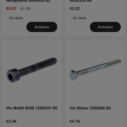
Husqvarna 5034432-01
5032351-08
€6.97
€7.75
€5.22
En stock
En stock
Acheter
Acheter
Vis Mc6S 5X35 7255337-55
Vis Ehhm 7252382-81
€2.56
€4.76