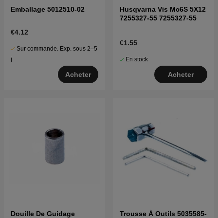
Emballage 5012510-02
Husqvarna Vis Mc6S 5X12
7255327-55 7255327-55
€4.12
€1.55
Sur commande. Exp. sous 2–5
En stock
j
Acheter
Acheter
Douille De Guidage
Trousse À Outils 5035585-