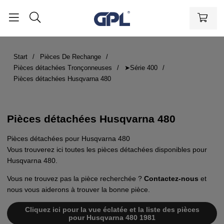
Start
Pièces De Rechange
Pièces détachées Tronçonneuses
➤Série 400
Pièces détachées Husqvarna 480
Pièces détachées Husqvarna 480
Pièces détachées pour Husqvarna 480
Vous trouverez ici toutes les pièces détachées disponibles pour
Husqvarna 480.
Vous ne trouvez pas la pièce recherchée ?
Contactez-nous
et
nous vous aiderons à trouver la bonne pièce.
Cliquez ici pour la vue éclatée et la liste des pièces
pour Husqvarna 480 1981