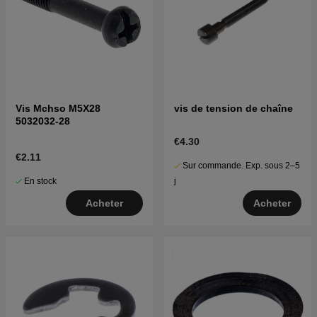
Vis Mchso M5X28
vis de tension de chaîne
5032032-28
€4.30
€2.11
Sur commande. Exp. sous 2–5
En stock
j
Acheter
Acheter