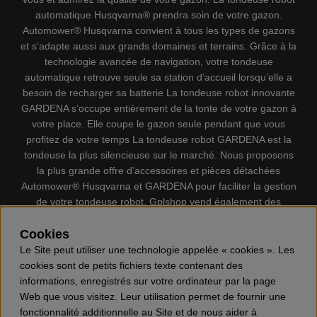
automatique Husqvarna® prendra soin de votre gazon.
Automower® Husqvarna convient à tous les types de gazons
et s’adapte aussi aux grands domaines et terrains. Grâce à la
technologie avancée de navigation, votre tondeuse
automatique retrouve seule sa station d’accueil lorsqu’elle a
besoin de recharger sa batterie La tondeuse robot innovante
GARDENA s’occupe entièrement de la tonte de votre gazon à
votre place. Elle coupe le gazon seule pendant que vous
profitez de votre temps La tondeuse robot GARDENA est la
tondeuse la plus silencieuse sur le marché. Nous proposons
la plus grande offre d’accessoires et pièces détachées
Automower® Husqvarna et GARDENA pour faciliter la gestion
de votre tondeuse robot. Gplshop vend également des
Husqvarna Tronçonneuses, Équipement de protection
individuel, Coupe-bordures, Débroussailleuses, Taille haies,
Cookies
Motoculteurs, Souffleur, Souffleuses à neige, Nettoyeurs
Le Site peut utiliser une technologie appelée « cookies ». Les
haute pression, Aspirateur, Découpeuses, Haches, Outils
cookies sont de petits fichiers texte contenant des
forestiers, Lubrifiants, Carburants, Jouets ETC.
informations, enregistrés sur votre ordinateur par la page
Web que vous visitez. Leur utilisation permet de fournir une
fonctionnalité additionnelle au Site et de nous aider à