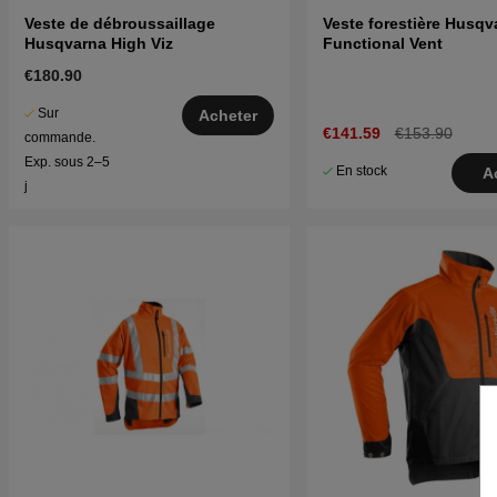
Veste de débroussaillage
Veste forestière Husqv
Husqvarna High Viz
Functional Vent
€180.90
Sur
Acheter
€141.59
€153.90
commande.
Exp. sous 2–5
En stock
A
j