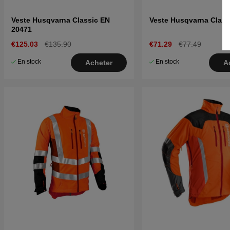
Veste Husqvarna Classic EN
Veste Husqvarna Class
20471
€125.03
€135.90
€71.29
€77.49
En stock
En stock
Acheter
A