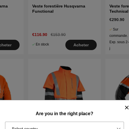
arna
Veste forestière Husqvarna
Veste for
Functional
Technica
€290.90
Sur
€116.90
€153.90
commande.
Exp. sous 2
En stock
cheter
Acheter
j
Are you in the right place?
Select country