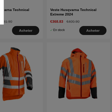
qvarna Technical
Veste Husqvarna Technical
Extreme 2024
€381.90
€368.83
€400.90
En stock
Acheter
Acheter