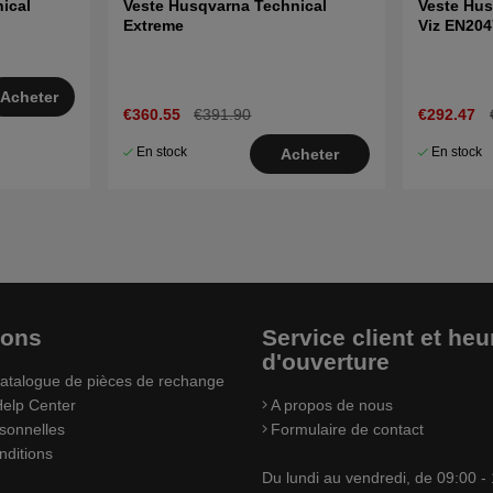
ical
Veste Husqvarna Technical
Veste Hus
Extreme
Viz EN20
Acheter
€360.55
€391.90
€292.47
En stock
En stock
Acheter
ions
Service client et heu
d'ouverture
atalogue de pièces de rechange
elp Center
A propos de nous
sonnelles
Formulaire de contact
nditions
Du lundi au vendredi, de 09:00 -