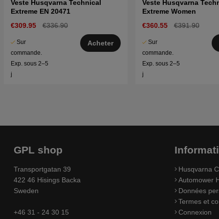
Veste Husqvarna Technical
Veste Husqvarna Techn
Extreme EN 20471
Extreme Women
€309.95
€336.90
€360.55
€391.90
Sur
Sur
Acheter
commande.
commande.
Exp. sous 2–5
Exp. sous 2–5
j
j
GPL shop
Informat
Transportgatan 39
Husqvarna C
422 46 Hisings Backa
Automower H
Sweden
Données per
Termes et co
+46 31 - 24 30 15
Connexion