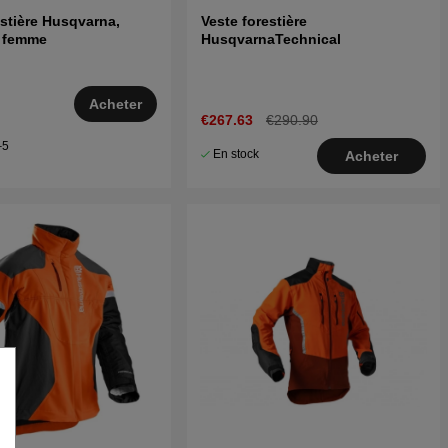
estière Husqvarna,
Veste forestière
l femme
HusqvarnaTechnical
Acheter
€267.63
€290.90
–5
En stock
Acheter