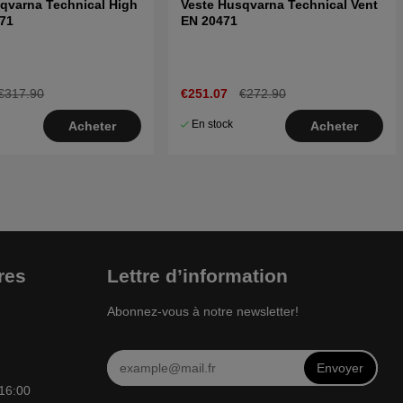
qvarna Technical High
Veste Husqvarna Technical Vent
471
EN 20471
€317.90
€251.07
€272.90
En stock
Acheter
Acheter
res
Lettre d’information
Abonnez-vous à notre newsletter!
Envoyer
 16:00