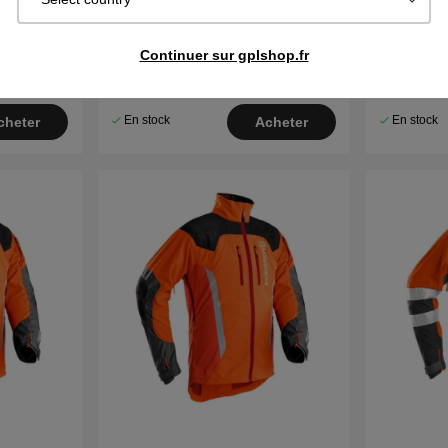
ic
Veste Husqvarna Functional EN
Veste Hus
Continuer sur gplshop.fr
20471
Arbor
€141.59
€153.90
€351.35
En stock
En stock
cheter
Acheter